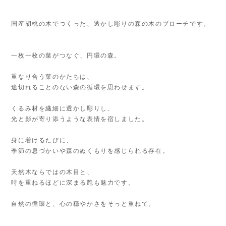
国産胡桃の木でつくった、透かし彫りの森の木のブローチです。
一枚一枚の葉がつなぐ、円環の森。
重なり合う葉のかたちは、
途切れることのない森の循環を思わせます。
くるみ材を繊細に透かし彫りし、
光と影が寄り添うような表情を宿しました。
身に着けるたびに、
季節の息づかいや森のぬくもりを感じられる存在。
天然木ならではの木目と、
時を重ねるほどに深まる艶も魅力です。
自然の循環と、心の穏やかさをそっと重ねて。