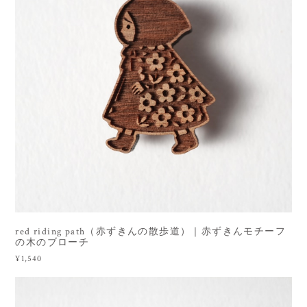
red riding path（赤ずきんの散歩道）｜赤ずきんモチーフ
の木のブローチ
¥1,540