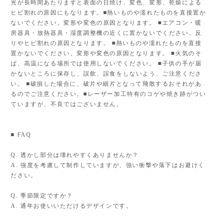
光が長時間あたりますと表面の日焼け、変色、変形、乾燥による
ヒビ割れの原因にもなります。■熱いものや濡れたものを直接置か
ないでください。変形や変色の原因となります。 ■エアコン・暖
房器具・放熱器具・湿度調整機の近くに置かないでください。反
りやヒビ割れの原因となります。 ■熱いものや濡れたものを直接
置かないでください。変形や変色の原因となります。 ■火気のそ
ば、高温になる場所では使用しないでください。 ■子供の手が届
かないところに保存し、誤飲、誤食をしないよう、ご注意くださ
い。 ■破損した場合に、破片や細片となって飛散するおそれがあ
るのでご注意ください。■レーザー加工特有のコゲや焼き跡がつい
ていますが、不良ではございません。
■ FAQ
Q. 透かし部分は壊れやすくありませんか？
A. 強度を考慮して制作していますが、強い衝撃や落下はお避けく
ださい。
Q. 季節限定ですか？
A. 通年お使いいただけるデザインです。