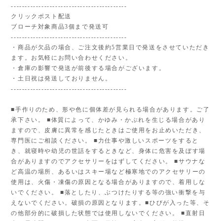
------------------------------------------
クリックポスト配送
ブローチ対象商品3個まで発送可
------------------------------------------
・商品が欠品の場合、ご注文後約5営業日で発送をさせていただき
ます。お気軽にお問い合わせください。
・倉庫の影響で発送が前後する場合がございます。
・土日祝は発送しておりません。
------------------------------------------
■手作りのため、形や色に個体差が見られる場合があります。ご了
承下さい。 ■体質によって、かゆみ・かぶれを生じる場合があり
ますので、皮膚に異常を感じたときはご使用をお止めいただき、
専門医にご相談ください。 ■力仕事や激しいスポーツをすると
き、就寝時や幼児の世話をするときなど、身体に危害を及ぼす場
合がありますのでアクセサリーをはずしてください。 ■サウナな
ど高温の場所、あるいはスキー場など極寒地でのアクセサリーの
使用は、火傷・凍傷の原因となる場合がありますので、着用しな
いでください。 ■落としたり、ぶつけたりする等の強い衝撃を与
えないでください。破損の原因となります。■ひびが入った等、そ
の他部分的に破損した状態では使用しないでください。 ■直射日