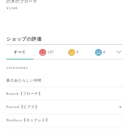
の木のブローチ
¥1,540
ショップの評価
すべて
107
0
0
CATEGORIES
森のあたらしい仲間
Brooch【ブローチ】
Pierced【ピアス】
Necklace【ネックレス】