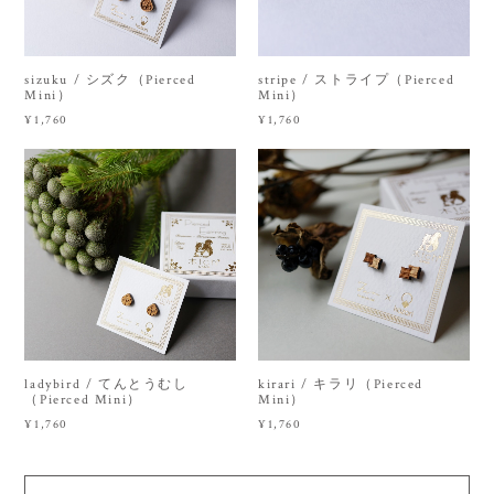
sizuku / シズク（Pierced
stripe / ストライプ（Pierced
Mini）
Mini）
¥1,760
¥1,760
ladybird / てんとうむし
kirari / キラリ（Pierced
（Pierced Mini）
Mini）
¥1,760
¥1,760