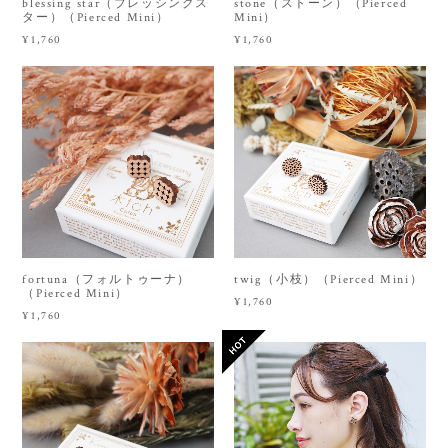
blessing star（ブレッシングス
stone（ストーン）（Pierced
ター）（Pierced Mini）
Mini）
¥1,760
¥1,760
fortuna（フォルトゥーナ）
twig（小枝）（Pierced Mini）
（Pierced Mini）
¥1,760
¥1,760