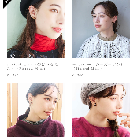
stretching cat（のび〜るね
sea garden（シーガーデン）
こ）（Pierced Mini）
（Pierced Mini）
¥1,760
¥1,760