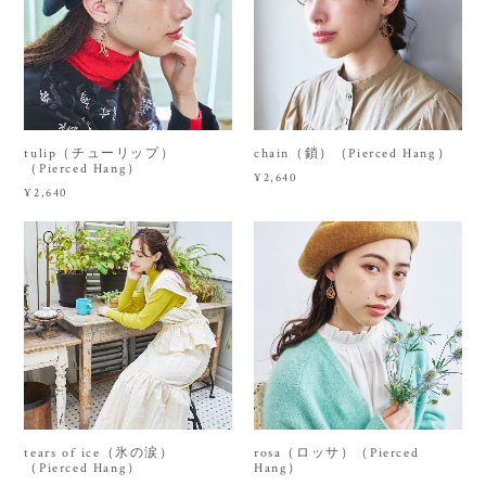
tulip（チューリップ）
chain（鎖）（Pierced Hang）
（Pierced Hang）
¥2,640
¥2,640
tears of ice（氷の涙）
rosa（ロッサ）（Pierced
（Pierced Hang）
Hang）