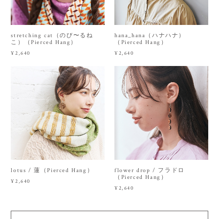
stretching cat（のび〜るね
hana_hana（ハナハナ）
こ）（Pierced Hang）
（Pierced Hang）
¥2,640
¥2,640
lotus / 蓮（Pierced Hang）
flower drop / フラドロ
（Pierced Hang）
¥2,640
¥2,640