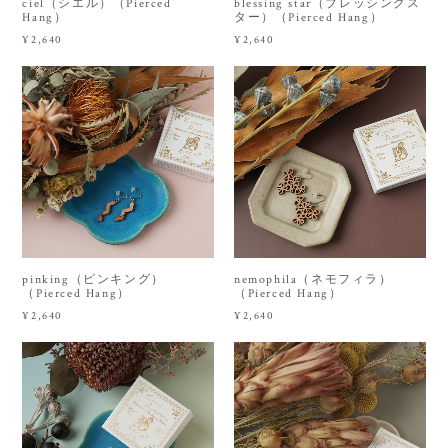
ciel（シエル）（Pierced
blessing star（ブレッシングス
Hang）
ター）（Pierced Hang）
¥2,640
¥2,640
pinking（ピンキング）
nemophila（ネモフィラ）
（Pierced Hang）
（Pierced Hang）
¥2,640
¥2,640