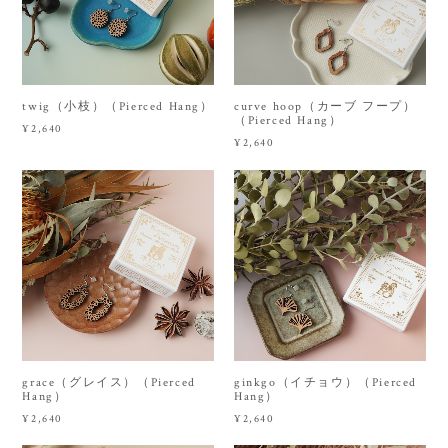
twig（小枝）（Pierced Hang）
curve hoop（カーブ フープ）
（Pierced Hang）
¥2,640
¥2,640
grace（グレイス）（Pierced
ginkgo（イチョウ）（Pierced
Hang）
Hang）
¥2,640
¥2,640