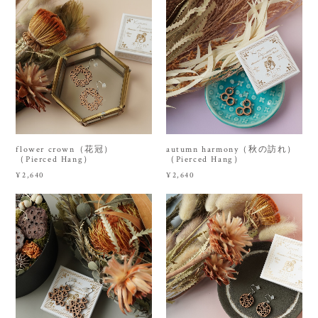
flower crown（花冠）
autumn harmony（秋の訪れ）
（Pierced Hang）
（Pierced Hang）
¥2,640
¥2,640