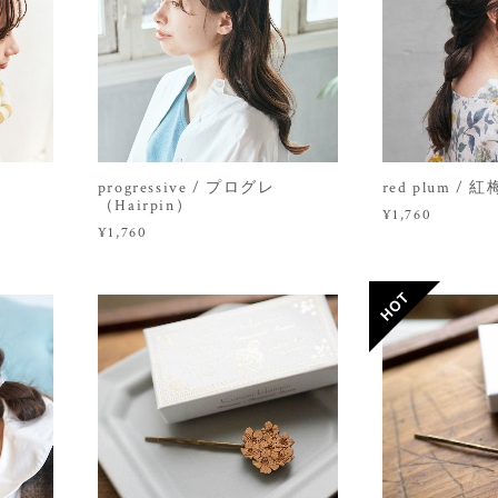
progressive / プログレ
red plum / 
（Hairpin）
¥1,760
¥1,760