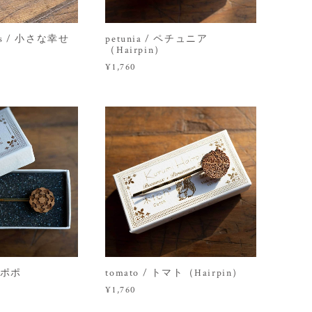
ness / 小さな幸せ
petunia / ペチュニア
（Hairpin）
¥1,760
タンポポ
tomato / トマト（Hairpin）
¥1,760