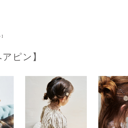
ン】
n【ヘアピン】