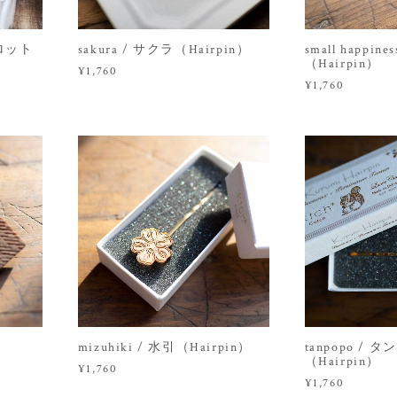
トロット
sakura / サクラ（Hairpin）
small happi
（Hairpin）
¥1,760
¥1,760
mizuhiki / 水引（Hairpin）
tanpopo / 
（Hairpin）
¥1,760
¥1,760