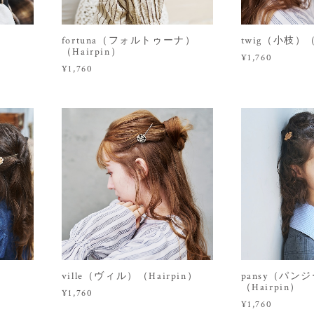
fortuna（フォルトゥーナ）
twig（小枝）（
（Hairpin）
¥1,760
¥1,760
）
ville（ヴィル）（Hairpin）
pansy（パン
（Hairpin）
¥1,760
¥1,760