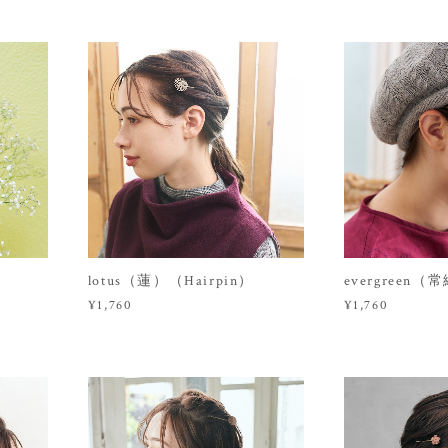
lotus（蓮）（Hairpin）
evergreen（
¥1,760
¥1,760