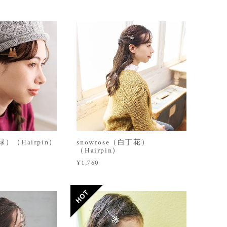
常緑）（Hairpin）
snowrose（白丁花）
（Hairpin）
¥1,760