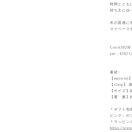
時間ととも
持ち主にゆ
木の質感に
マイペース
Cotch302M
jan：45623
素材：
【mater
【clasp
【サイズ】縦
【重 量】約
＊ギフト包
ピング」の
＊ラッピン
https://www