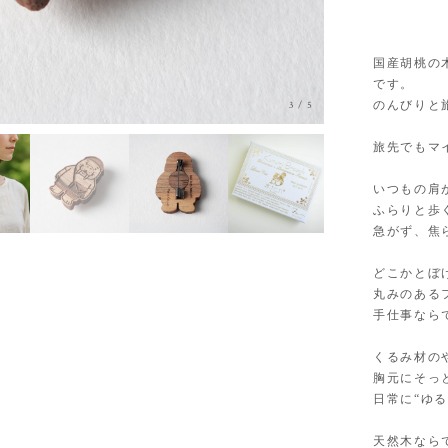
国産胡桃の
です。
のんびりと
3
/
5
旅先でもマ
いつもの肩
ふらりと歩
急がず、焦
どこかとぼ
丸みのある
手仕事なら
くるみ材の
胸元にそっ
日常に“ゆ
天然木なら