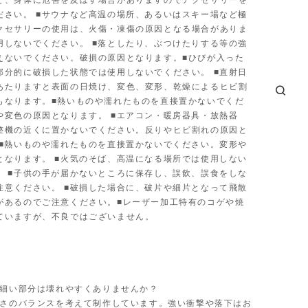
ど、身体に危害を及ぼす場合がありますのでアクセサリーを
ださい。 ■サウナなど高温の場所、あるいはスキー場など極
クセサリーの使用は、火傷・凍傷の原因となる場合がありま
用しないでください。 ■落としたり、ぶつけたりする等の強
えないでください。破損の原因となります。■ひびが入った
部分的に破損した状態では使用しないでください。 ■直射日
あたりますと表面の日焼け、変色、変形、乾燥によるヒビ割
もなります。■熱いものや濡れたものを直接置かないでくだ
や変色の原因となります。 ■エアコン・暖房器具・放熱器
整機の近くに置かないでください。反りやヒビ割れの原因と
 ■熱いものや濡れたものを直接置かないでください。変形や
となります。 ■火気のそば、高温になる場所では使用しない
。 ■子供の手が届かないところに保存し、誤飲、誤食をしな
注意ください。 ■破損した場合に、破片や細片となって飛散
があるのでご注意ください。■レーザー加工特有のコゲや焼
ていますが、不良ではございません。
グの細い部分は壊れやすくありませんか？
と軽さのバランスを考えて制作しています。強い衝撃や落下はお