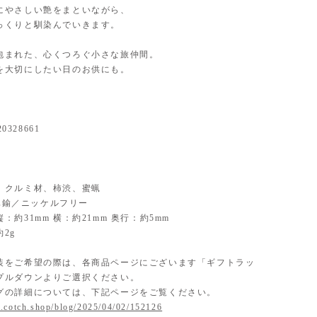
にやさしい艶をまといながら、
っくりと馴染んでいきます。
包まれた、心くつろぐ小さな旅仲間。
を大切にしたい日のお供にも。
20328661
ial】 クルミ材、柿渋、蜜蝋
】 真鍮／ニッケルフリー
：約31mm 横：約21mm 奥行：約5mm
2g
装をご希望の際は、各商品ページにございます「ギフトラッ
プルダウンよりご選択ください。
グの詳細については、下記ページをご覧ください。
.cotch.shop/blog/2025/04/02/152126