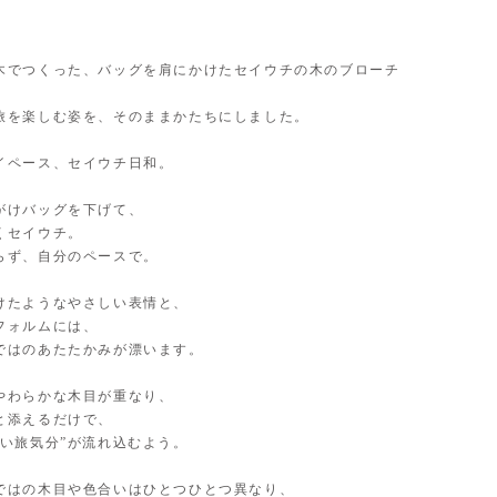
木でつくった、バッグを肩にかけたセイウチの木のブローチ
旅を楽しむ姿を、そのままかたちにしました。
イペース、セイウチ日和。
がけバッグを下げて、
くセイウチ。
らず、自分のペースで。
けたようなやさしい表情と、
フォルムには、
ではのあたたかみが漂います。
やわらかな木目が重なり、
と添えるだけで、
るい旅気分”が流れ込むよう。
ではの木目や色合いはひとつひとつ異なり、