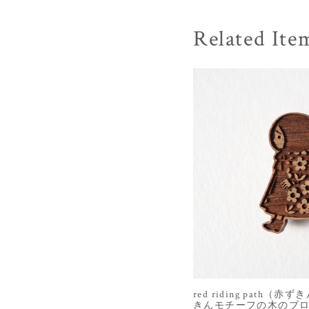
Related Ite
red riding path
きんモチーフの木のブ