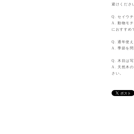
避けくださ
Q. セイ
A. 動物
におすすめ
Q. 通年使
A. 季節
Q. 木目は
A. 天然
さい。