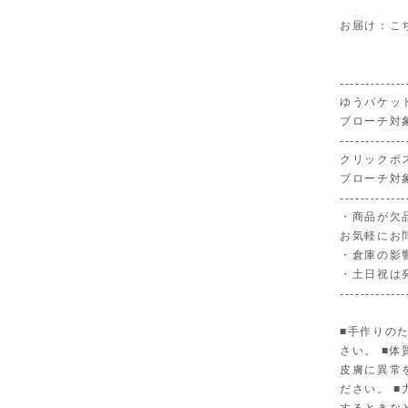
お届け：こ
-------------
ゆうパケット
ブローチ対
-------------
クリックポ
ブローチ対
-------------
・商品が欠
お気軽にお
・倉庫の影
・土日祝は
-------------
■手作りの
さい。 ■
皮膚に異常
ださい。 