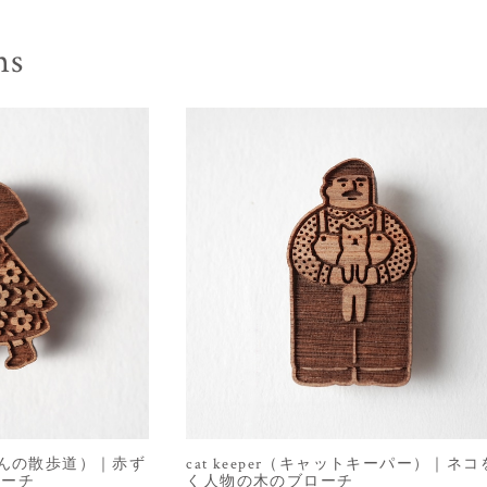
ms
（赤ずきんの散歩道）｜赤ず
cat keeper（キャットキーパー）｜ネ
ローチ
く人物の木のブローチ