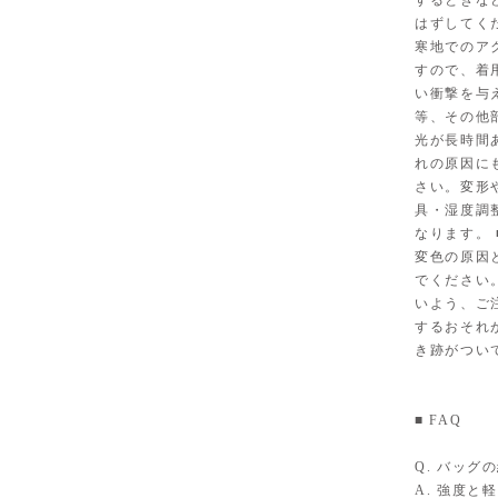
するときな
はずしてく
寒地でのア
すので、着
い衝撃を与
等、その他
光が長時間
れの原因に
さい。変形
具・湿度調
なります。
変色の原因
でください
いよう、ご
するおそれ
き跡がつい
■ FAQ
Q. バッ
A. 強度