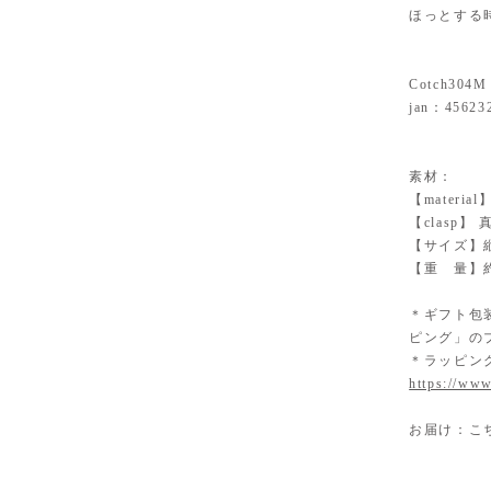
ほっとする
Cotch304M
jan：45623
素材：
【mater
【clasp
【サイズ】縦
【重 量】約
＊ギフト包
ピング」の
＊ラッピン
https://www
お届け：こ