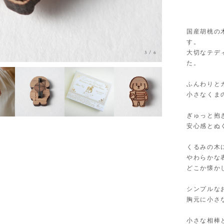
国産胡桃の
す。
大切なテデ
3
/
6
た。
ふんわりと
小さなくま
ぎゅっと抱
安心感とぬ
くるみの木
やわらかな
どこか懐か
シンプルな
胸元に小さ
小さな相棒