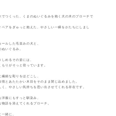
木でつくった、くまのぬいぐるみを抱く犬の木のブローチで
ィベアをぎゅっと抱えた、やさしい一瞬をかたちにしまし
カールした毛並みの犬と、
のぬいぐるみ。
きしめるその姿には、
くもりがそっと宿っています。
に繊細な彫りをほどこし、
表情とあたたかい木目をそのまま閉じ込めました。
しく、やさしい気持ちを思い出させてくれる存在です。
お洋服にもすっと馴染み、
な物語を添えてくれるブローチ。
と一緒に、