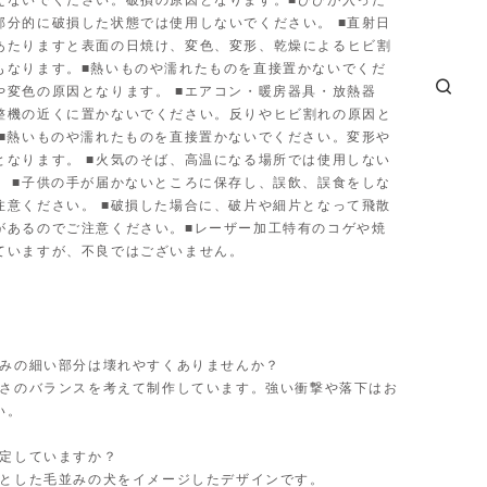
えないでください。破損の原因となります。■ひびが入った
部分的に破損した状態では使用しないでください。 ■直射日
あたりますと表面の日焼け、変色、変形、乾燥によるヒビ割
もなります。■熱いものや濡れたものを直接置かないでくだ
や変色の原因となります。 ■エアコン・暖房器具・放熱器
整機の近くに置かないでください。反りやヒビ割れの原因と
 ■熱いものや濡れたものを直接置かないでください。変形や
となります。 ■火気のそば、高温になる場所では使用しない
。 ■子供の手が届かないところに保存し、誤飲、誤食をしな
注意ください。 ■破損した場合に、破片や細片となって飛散
があるのでご注意ください。■レーザー加工特有のコゲや焼
ていますが、不良ではございません。
ぐるみの細い部分は壊れやすくありませんか？
と軽さのバランスを考えて制作しています。強い衝撃や落下はお
い。
特定していますか？
わりとした毛並みの犬をイメージしたデザインです。