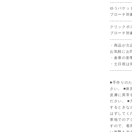
-------------
ゆうパケット
ブローチ対
-------------
クリックポ
ブローチ対
-------------
・商品が欠
お気軽にお
・倉庫の影
・土日祝は
-------------
■手作りの
さい。 ■
皮膚に異常
ださい。 
するときな
はずしてく
寒地でのア
すので、着