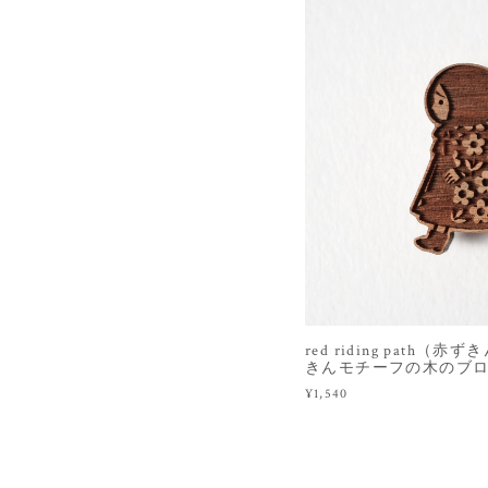
red riding path
きんモチーフの木のブ
¥1,540