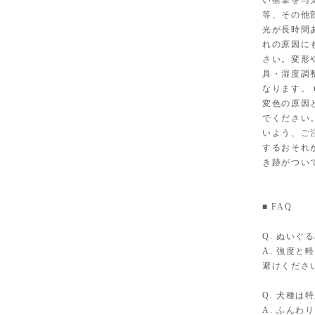
い衝撃を与
等、その他
光が長時間
れの原因に
さい。変形
具・湿度調
なります。
変色の原因
でください
いよう、ご
するおそれ
き跡がつい
■ FAQ
Q. ぬい
A. 強度
避けくださ
Q. 犬種は
A. ふん