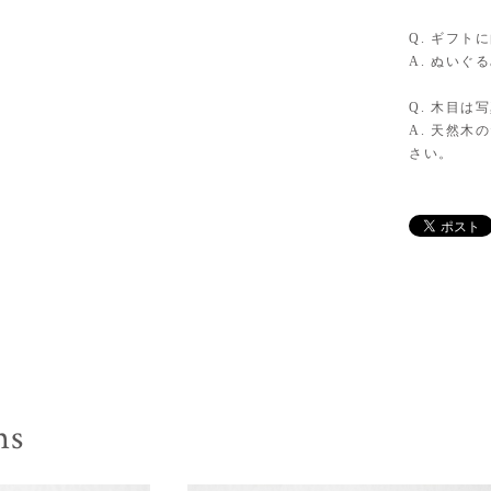
Q. ギフト
A. ぬい
Q. 木目は
A. 天然
さい。
ms