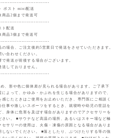
-----------------------------
 ポスト mini配送
象商品2個まで発送可
-----------------------------
スト配送
象商品3個まで発送可
-----------------------------
品の場合、ご注文後約5営業日で発送をさせていただきます。
問い合わせください。
響で発送が前後する場合がございます。
発送しておりません。
-----------------------------
ため、形や色に個体差が見られる場合があります。ご了承下
体質によって、かゆみ・かぶれを生じる場合がありますので、
を感じたときはご使用をお止めいただき、専門医にご相談く
■力仕事や激しいスポーツをするとき、就寝時や幼児の世話を
ど、身体に危害を及ぼす場合がありますのでアクセサリーを
ださい。 ■サウナなど高温の場所、あるいはスキー場など極
クセサリーの使用は、火傷・凍傷の原因となる場合がありま
用しないでください。 ■落としたり、ぶつけたりする等の強