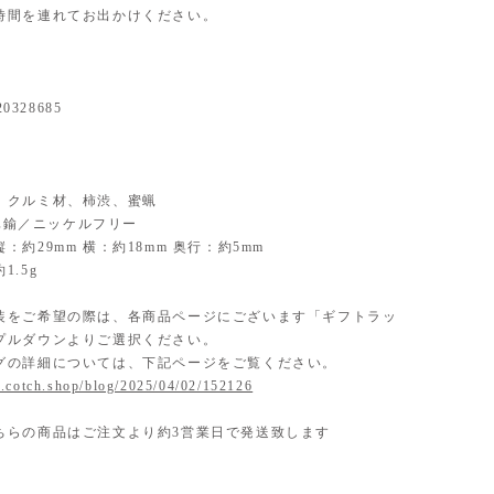
時間を連れてお出かけください。
20328685
ial】 クルミ材、柿渋、蜜蝋
】 真鍮／ニッケルフリー
：約29mm 横：約18mm 奥行：約5mm
1.5g
装をご希望の際は、各商品ページにございます「ギフトラッ
プルダウンよりご選択ください。
グの詳細については、下記ページをご覧ください。
.cotch.shop/blog/2025/04/02/152126
ちらの商品はご注文より約3営業日で発送致します