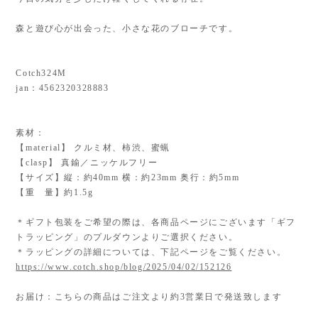
森と遊び心が出会った、小さな花のブローチです。
Cotch324M
jan：4562320328883
素材：
【material】 クルミ材、柿渋、蜜蝋
【clasp】 真鍮／ニッケルフリー
【サイズ】縦：約40mm 横：約23mm 奥行：約5mm
【重 量】約1.5g
＊ギフト包装をご希望の際は、各商品ページにございます「ギフ
トラッピング」のプルダウンよりご選択ください。
＊ラッピングの詳細については、下記ページをご覧ください。
https://www.cotch.shop/blog/2025/04/02/152126
お届け：こちらの商品はご注文より約3営業日で発送致します