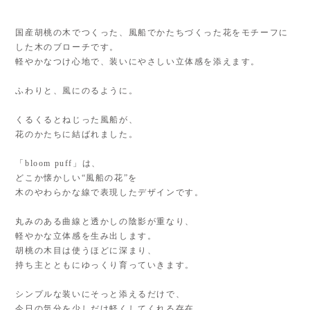
国産胡桃の木でつくった、風船でかたちづくった花をモチーフに
した木のブローチです。
軽やかなつけ心地で、装いにやさしい立体感を添えます。
ふわりと、風にのるように。
くるくるとねじった風船が、
花のかたちに結ばれました。
「bloom puff」は、
どこか懐かしい“風船の花”を
木のやわらかな線で表現したデザインです。
丸みのある曲線と透かしの陰影が重なり、
軽やかな立体感を生み出します。
胡桃の木目は使うほどに深まり、
持ち主とともにゆっくり育っていきます。
シンプルな装いにそっと添えるだけで、
今日の気分を少しだけ軽くしてくれる存在。