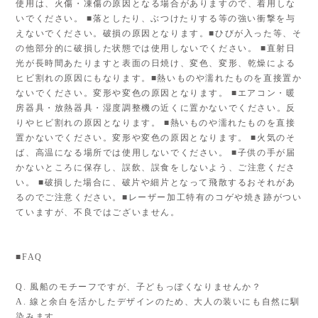
使用は、火傷・凍傷の原因となる場合がありますので、着用しな
いでください。 ■落としたり、ぶつけたりする等の強い衝撃を与
えないでください。破損の原因となります。■ひびが入った等、そ
の他部分的に破損した状態では使用しないでください。 ■直射日
光が長時間あたりますと表面の日焼け、変色、変形、乾燥による
ヒビ割れの原因にもなります。■熱いものや濡れたものを直接置か
ないでください。変形や変色の原因となります。 ■エアコン・暖
房器具・放熱器具・湿度調整機の近くに置かないでください。反
りやヒビ割れの原因となります。 ■熱いものや濡れたものを直接
置かないでください。変形や変色の原因となります。 ■火気のそ
ば、高温になる場所では使用しないでください。 ■子供の手が届
かないところに保存し、誤飲、誤食をしないよう、ご注意くださ
い。 ■破損した場合に、破片や細片となって飛散するおそれがあ
るのでご注意ください。■レーザー加工特有のコゲや焼き跡がつい
ていますが、不良ではございません。
■FAQ
Q. 風船のモチーフですが、子どもっぽくなりませんか？
A. 線と余白を活かしたデザインのため、大人の装いにも自然に馴
染みます。