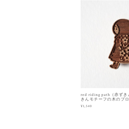
red riding path
きんモチーフの木のブ
¥1,540