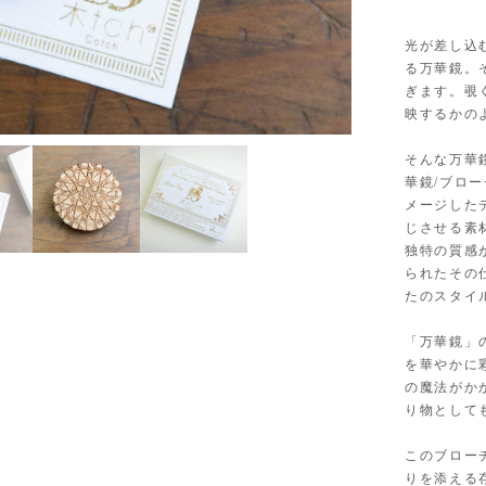
光が差し込
る万華鏡。
ぎます。覗
映するかの
3
/
4
そんな万華
華鏡/ブロ
メージした
じさせる素
独特の質感
られたその
たのスタイ
「万華鏡」
を華やかに
の魔法がか
り物として
このブロー
りを添える