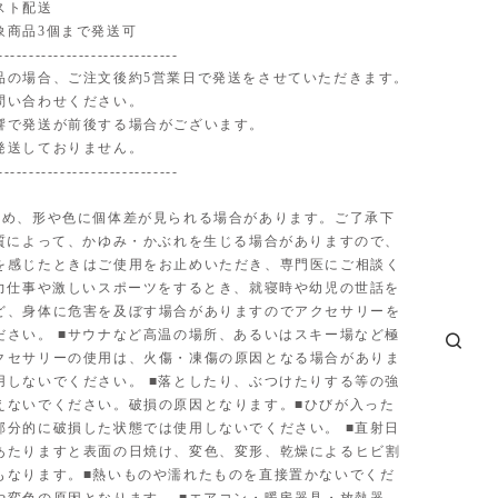
スト配送
象商品3個まで発送可
-----------------------------
品の場合、ご注文後約5営業日で発送をさせていただきます。
問い合わせください。
響で発送が前後する場合がございます。
発送しておりません。
-----------------------------
ため、形や色に個体差が見られる場合があります。ご了承下
体質によって、かゆみ・かぶれを生じる場合がありますので、
を感じたときはご使用をお止めいただき、専門医にご相談く
■力仕事や激しいスポーツをするとき、就寝時や幼児の世話を
ど、身体に危害を及ぼす場合がありますのでアクセサリーを
ださい。 ■サウナなど高温の場所、あるいはスキー場など極
クセサリーの使用は、火傷・凍傷の原因となる場合がありま
用しないでください。 ■落としたり、ぶつけたりする等の強
えないでください。破損の原因となります。■ひびが入った
部分的に破損した状態では使用しないでください。 ■直射日
あたりますと表面の日焼け、変色、変形、乾燥によるヒビ割
もなります。■熱いものや濡れたものを直接置かないでくだ