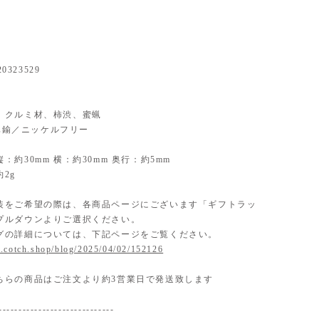
20323529
ial】 クルミ材、柿渋、蜜蝋
】 真鍮／ニッケルフリー
：約30mm 横：約30mm 奥行：約5mm
2g
装をご希望の際は、各商品ページにございます「ギフトラッ
プルダウンよりご選択ください。
グの詳細については、下記ページをご覧ください。
.cotch.shop/blog/2025/04/02/152126
ちらの商品はご注文より約3営業日で発送致します
-----------------------------