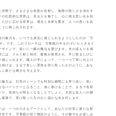
む空間で、さまざまな色彩が反射し、無限の美しさを演出す
その幻想的な世界は、見る人を魅了し、心に残る思い出を紡
くたびに広がる世界は、過去と未来を繋ぎ、人々の思いを反
ように映し出されます。
鏡の魅力を、いつでも身近に感じられるようにしたのが「万
ーチ」です。このブローチは、万華鏡の中をのぞいたときをイ
デザインで、装いに一瞬の魔法を運びます。木の温もりを感
材には、クルミ材と柿渋、蜜蝋が使用され、手に取るたびに
が感じられます。職人の手によって、一つ一つ丁寧に仕上げ
仕掛けは、まるで美しい景色を切り取ったかのように、あな
ルに新たな輝きを与えます。
の魅力は、日常のシーンでも特別な瞬間にも寄り添い、装い
彩るパートナーとなること。身に着けることで、まるで色彩
かり、気持ちが明るくなることでしょう。大切な友人への贈
も最適で、受け取った方の心に温かな光を灯します。
チは、一つの小さなアートとして、あなたの日常に新たな彩
存在です。万華鏡が紡ぐ物語のように、その魅力をお楽しみ