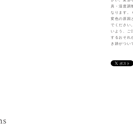
さい。変形
具・湿度調
なります。
変色の原因
でください
いよう、ご
するおそれ
き跡がつい
ms