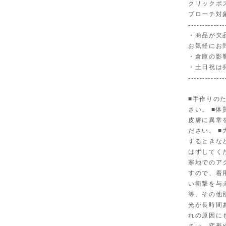
クリックポ
ブローチ対
-------------
・商品が欠
お気軽にお
・倉庫の影
・土日祝は
-------------
■手作りの
さい。 ■
皮膚に異常
ださい。 
するときな
はずしてく
寒地でのア
すので、着
い衝撃を与
等、その他
光が長時間
れの原因に