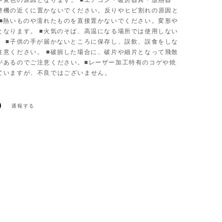
や変色の原因となります。 ■エアコン・暖房器具・放熱器
整機の近くに置かないでください。反りやヒビ割れの原因と
 ■熱いものや濡れたものを直接置かないでください。変形や
となります。 ■火気のそば、高温になる場所では使用しない
。 ■子供の手が届かないところに保存し、誤飲、誤食をしな
注意ください。 ■破損した場合に、破片や細片となって飛散
があるのでご注意ください。■レーザー加工特有のコゲや焼
ていますが、不良ではございません。
通報する