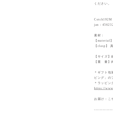
ください。
Cotch192M
jan：45623
素材：
【mater
【clasp
【サイズ】縦
【重 量】約
＊ギフト包
ピング」の
＊ラッピン
https://www
お届け：こ
-------------