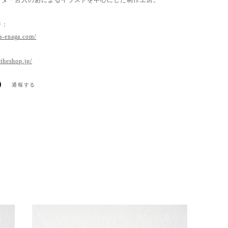
ジ：
a-enaga.com/
.theshop.jp/
通報する