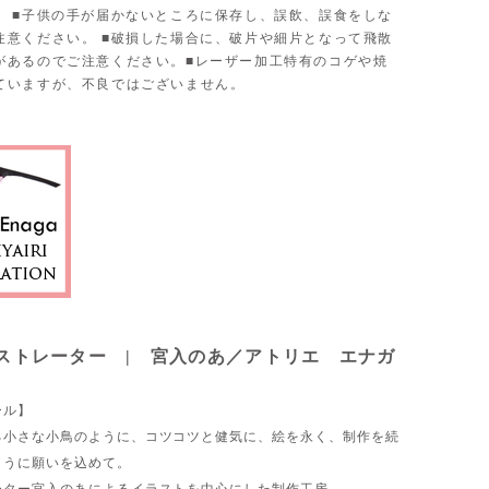
。 ■子供の手が届かないところに保存し、誤飲、誤食をしな
注意ください。 ■破損した場合に、破片や細片となって飛散
があるのでご注意ください。■レーザー加工特有のコゲや焼
ていますが、不良ではございません。
ストレーター | 宮入のあ／アトリエ エナガ
ール】
る小さな小鳥のように、コツコツと健気に、絵を永く、制作を続
ように願いを込めて。
ーター宮入のあによるイラストを中心にした制作工房。