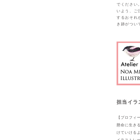
でください
いよう、ご
するおそれ
き跡がつい
担当イラ
【プロフィ
懸命に生き
けていける
イラストレ