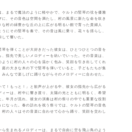
は、まるで魔法のように軽やかで、ケルトの竪琴の弦を優雅
びに、その音色は空間を満たし、村の風景に新たな命を吹き
さな村の緑豊かな丘の上に広がる明るい館で育った貴婦人
ようにその竪琴を奏で、その音は風に乗り、花々を揺らし、
和して響いた。
竪琴を弾くことが大好きだった彼女は、ひとつひとつの音を
ら、指先で美しいメロディーを紡いでいった。その音楽は、
のように村の人々の心を温かく包み、笑顔を引き出してくれ
、庭の大きな木の下で竪琴を弾いていると、子どもたちが集
、みんなで楽しげに踊りながらそのメロディーに合わせた。
いて！もっと！」と歓声が上がる中、彼女の指先から広がる
ディーは、村中に響き渡り、太陽の光とともに明るく、希望
た。年月が流れ、彼女の演奏は村の祭りの中でも重要な役割
うになった。春の訪れを祝う祭りでは、ケルトの竪琴の音色
、村の人々はその音楽に合わせて心から踊り、笑顔を交わし
から生まれるメロディーは、まるで自由に空を飛ぶ鳥のよう