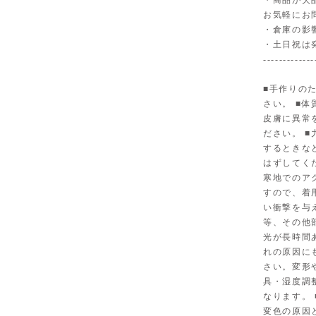
・商品が欠
お気軽にお
・倉庫の影
・土日祝は
-------------
■手作りの
さい。 ■
皮膚に異常
ださい。 
するときな
はずしてく
寒地でのア
すので、着
い衝撃を与
等、その他
光が長時間
れの原因に
さい。変形
具・湿度調
なります。
変色の原因