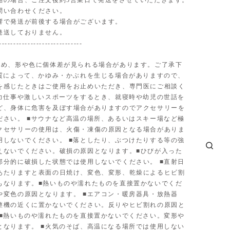
品の場合、ご注文後約5営業日で発送をさせていただきます。
問い合わせください。
響で発送が前後する場合がございます。
発送しておりません。
-----------------------------
ため、形や色に個体差が見られる場合があります。ご了承下
体質によって、かゆみ・かぶれを生じる場合がありますので、
を感じたときはご使用をお止めいただき、専門医にご相談く
■力仕事や激しいスポーツをするとき、就寝時や幼児の世話を
ど、身体に危害を及ぼす場合がありますのでアクセサリーを
ださい。 ■サウナなど高温の場所、あるいはスキー場など極
クセサリーの使用は、火傷・凍傷の原因となる場合がありま
用しないでください。 ■落としたり、ぶつけたりする等の強
えないでください。破損の原因となります。■ひびが入った
部分的に破損した状態では使用しないでください。 ■直射日
あたりますと表面の日焼け、変色、変形、乾燥によるヒビ割
もなります。■熱いものや濡れたものを直接置かないでくだ
や変色の原因となります。 ■エアコン・暖房器具・放熱器
整機の近くに置かないでください。反りやヒビ割れの原因と
 ■熱いものや濡れたものを直接置かないでください。変形や
となります。 ■火気のそば、高温になる場所では使用しない