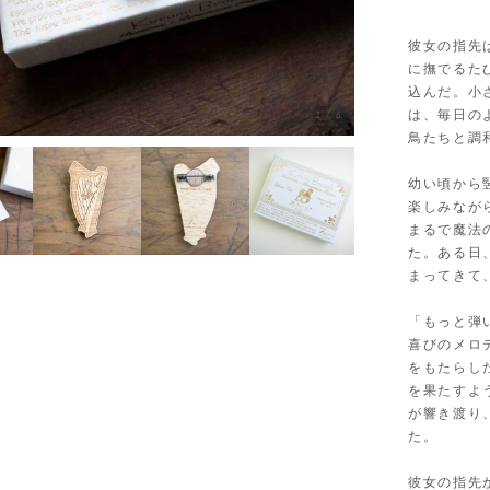
彼女の指先
に撫でるた
込んだ。小
は、毎日の
3
/
6
鳥たちと調
幼い頃から
楽しみなが
まるで魔法
た。ある日
まってきて
「もっと弾
喜びのメロ
をもたらし
を果たすよ
が響き渡り
た。
彼女の指先