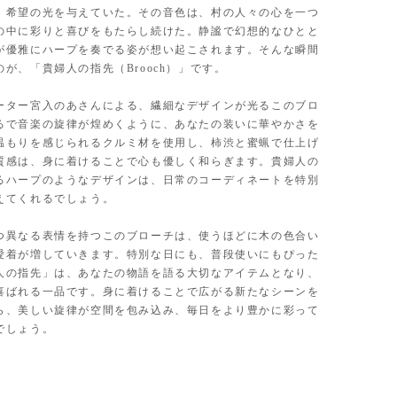
、希望の光を与えていた。その音色は、村の人々の心を一つ
の中に彩りと喜びをもたらし続けた。静謐で幻想的なひとと
が優雅にハープを奏でる姿が想い起こされます。そんな瞬間
が、「貴婦人の指先（Brooch）」です。
ーター宮入のあさんによる、繊細なデザインが光るこのブロ
るで音楽の旋律が煌めくように、あなたの装いに華やかさを
温もりを感じられるクルミ材を使用し、柿渋と蜜蝋で仕上げ
質感は、身に着けることで心も優しく和らぎます。貴婦人の
るハープのようなデザインは、日常のコーディネートを特別
えてくれるでしょう。
つ異なる表情を持つこのブローチは、使うほどに木の色合い
愛着が増していきます。特別な日にも、普段使いにもぴった
人の指先」は、あなたの物語を語る大切なアイテムとなり、
喜ばれる一品です。身に着けることで広がる新たなシーンを
ら、美しい旋律が空間を包み込み、毎日をより豊かに彩って
でしょう。