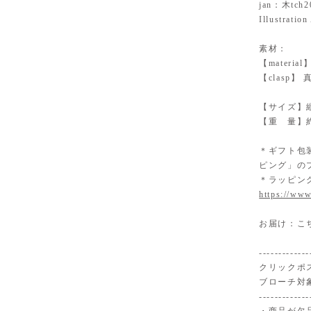
jan：木tch
Illustration
素材：
【mater
【clasp
【サイズ】縦
【重 量】約
＊ギフト包
ピング」の
＊ラッピン
https://www
お届け：こ
-------------
クリックポ
ブローチ対
-------------