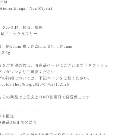
206M
 Atelier Enaga / Noa Miyairi
ial】 クルミ材、柿渋、蜜蝋
】 真鍮／ニッケルフリー
：約50mm 横：約25mm 奥行：約5mm
2.5g
装をご希望の際は、各商品ページにございます「ギフトラッ
プルダウンよりご選択ください。
グの詳細については、下記ページをご覧ください。
.cotch.shop/blog/2025/04/02/152126
ちらの商品はご注文より約3営業日で発送致します
-----------------------------
スト配送
象商品3個まで発送可
-----------------------------