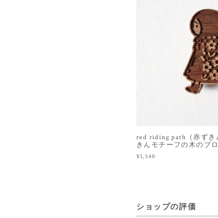
red riding path
きんモチーフの木のブ
¥1,540
ショップの評価