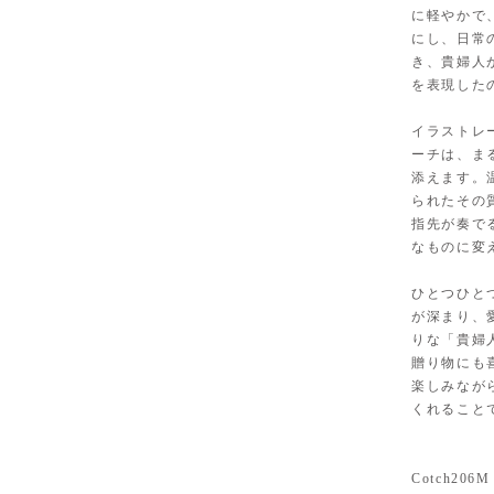
に軽やかで
にし、日常
き、貴婦人
を表現したの
イラストレ
ーチは、ま
添えます。
られたその
指先が奏で
なものに変
ひとつひと
が深まり、
りな「貴婦
贈り物にも
楽しみなが
くれること
Cotch206M