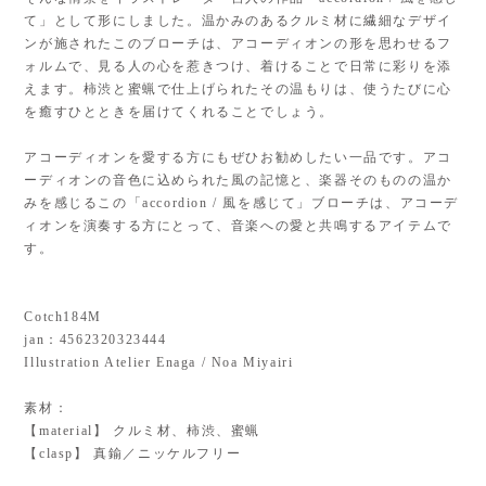
て」として形にしました。温かみのあるクルミ材に繊細なデザイ
ンが施されたこのブローチは、アコーディオンの形を思わせるフ
ォルムで、見る人の心を惹きつけ、着けることで日常に彩りを添
えます。柿渋と蜜蝋で仕上げられたその温もりは、使うたびに心
を癒すひとときを届けてくれることでしょう。
アコーディオンを愛する方にもぜひお勧めしたい一品です。アコ
ーディオンの音色に込められた風の記憶と、楽器そのものの温か
みを感じるこの「accordion / 風を感じて」ブローチは、アコーデ
ィオンを演奏する方にとって、音楽への愛と共鳴するアイテムで
す。
Cotch184M
jan：4562320323444
Illustration Atelier Enaga / Noa Miyairi
素材：
【material】 クルミ材、柿渋、蜜蝋
【clasp】 真鍮／ニッケルフリー