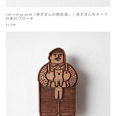
red riding path（赤ずきんの散歩道）｜赤ずきんモチーフ
の木のブローチ
¥1,540