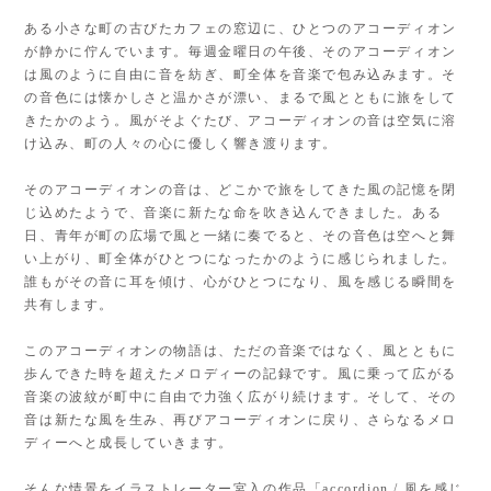
ある小さな町の古びたカフェの窓辺に、ひとつのアコーディオン
が静かに佇んでいます。毎週金曜日の午後、そのアコーディオン
は風のように自由に音を紡ぎ、町全体を音楽で包み込みます。そ
の音色には懐かしさと温かさが漂い、まるで風とともに旅をして
きたかのよう。風がそよぐたび、アコーディオンの音は空気に溶
け込み、町の人々の心に優しく響き渡ります。
そのアコーディオンの音は、どこかで旅をしてきた風の記憶を閉
じ込めたようで、音楽に新たな命を吹き込んできました。ある
日、青年が町の広場で風と一緒に奏でると、その音色は空へと舞
い上がり、町全体がひとつになったかのように感じられました。
誰もがその音に耳を傾け、心がひとつになり、風を感じる瞬間を
共有します。
このアコーディオンの物語は、ただの音楽ではなく、風とともに
歩んできた時を超えたメロディーの記録です。風に乗って広がる
音楽の波紋が町中に自由で力強く広がり続けます。そして、その
音は新たな風を生み、再びアコーディオンに戻り、さらなるメロ
ディーへと成長していきます。
そんな情景をイラストレーター宮入の作品「accordion / 風を感じ