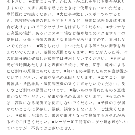
承下さい。 ■体質によって、かゆみ・かぶれを生じる場合があり
ますので、皮膚に異常を感じたときはご使用をお止めいただき、
専門医にご相談ください。 ■力仕事や激しいスポーツをすると
き、就寝時や幼児の世話をするときなど、身体に危害を及ぼす場
合がありますのでアクセサリーをはずしてください。 ■サウナな
ど高温の場所、あるいはスキー場など極寒地でのアクセサリーの
使用は、火傷・凍傷の原因となる場合がありますので、着用しな
いでください。 ■落としたり、ぶつけたりする等の強い衝撃を与
えないでください。破損の原因となります。■ひびが入った等、そ
の他部分的に破損した状態では使用しないでください。 ■直射日
光が長時間あたりますと表面の日焼け、変色、変形、乾燥による
ヒビ割れの原因にもなります。■熱いものや濡れたものを直接置か
ないでください。変形や変色の原因となります。 ■エアコン・暖
房器具・放熱器具・湿度調整機の近くに置かないでください。反
りやヒビ割れの原因となります。 ■熱いものや濡れたものを直接
置かないでください。変形や変色の原因となります。 ■火気のそ
ば、高温になる場所では使用しないでください。 ■子供の手が届
かないところに保存し、誤飲、誤食をしないよう、ご注意くださ
い。 ■破損した場合に、破片や細片となって飛散するおそれがあ
るのでご注意ください。■レーザー加工特有のコゲや焼き跡がつい
ていますが、不良ではございません。