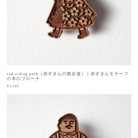
red riding path（赤ずきんの散歩道）｜赤ずきんモチーフ
の木のブローチ
¥1,540