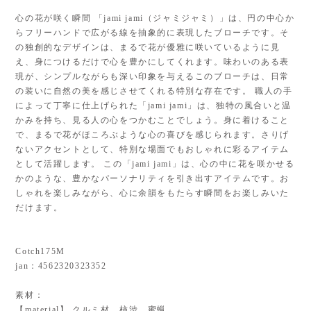
心の花が咲く瞬間 「jami jami（ジャミジャミ）」は、円の中心か
らフリーハンドで広がる線を抽象的に表現したブローチです。そ
の独創的なデザインは、まるで花が優雅に咲いているように見
え、身につけるだけで心を豊かにしてくれます。味わいのある表
現が、シンプルながらも深い印象を与えるこのブローチは、日常
の装いに自然の美を感じさせてくれる特別な存在です。 職人の手
によって丁寧に仕上げられた「jami jami」は、独特の風合いと温
かみを持ち、見る人の心をつかむことでしょう。身に着けること
で、まるで花がほころぶような心の喜びを感じられます。さりげ
ないアクセントとして、特別な場面でもおしゃれに彩るアイテム
として活躍します。 この「jami jami」は、心の中に花を咲かせる
かのような、豊かなパーソナリティを引き出すアイテムです。お
しゃれを楽しみながら、心に余韻をもたらす瞬間をお楽しみいた
だけます。
Cotch175M
jan：4562320323352
素材：
【material】 クルミ材、柿渋、蜜蝋