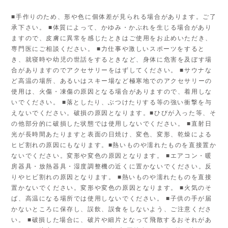
■手作りのため、形や色に個体差が見られる場合があります。ご了
承下さい。 ■体質によって、かゆみ・かぶれを生じる場合があり
ますので、皮膚に異常を感じたときはご使用をお止めいただき、
専門医にご相談ください。 ■力仕事や激しいスポーツをすると
き、就寝時や幼児の世話をするときなど、身体に危害を及ぼす場
合がありますのでアクセサリーをはずしてください。 ■サウナな
ど高温の場所、あるいはスキー場など極寒地でのアクセサリーの
使用は、火傷・凍傷の原因となる場合がありますので、着用しな
いでください。 ■落としたり、ぶつけたりする等の強い衝撃を与
えないでください。破損の原因となります。■ひびが入った等、そ
の他部分的に破損した状態では使用しないでください。 ■直射日
光が長時間あたりますと表面の日焼け、変色、変形、乾燥による
ヒビ割れの原因にもなります。■熱いものや濡れたものを直接置か
ないでください。変形や変色の原因となります。 ■エアコン・暖
房器具・放熱器具・湿度調整機の近くに置かないでください。反
りやヒビ割れの原因となります。 ■熱いものや濡れたものを直接
置かないでください。変形や変色の原因となります。 ■火気のそ
ば、高温になる場所では使用しないでください。 ■子供の手が届
かないところに保存し、誤飲、誤食をしないよう、ご注意くださ
い。 ■破損した場合に、破片や細片となって飛散するおそれがあ