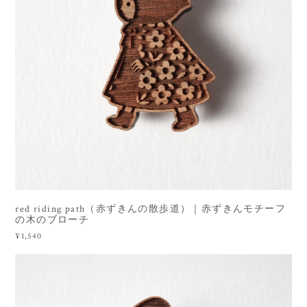
red riding path（赤ずきんの散歩道）｜赤ずきんモチーフ
の木のブローチ
¥1,540