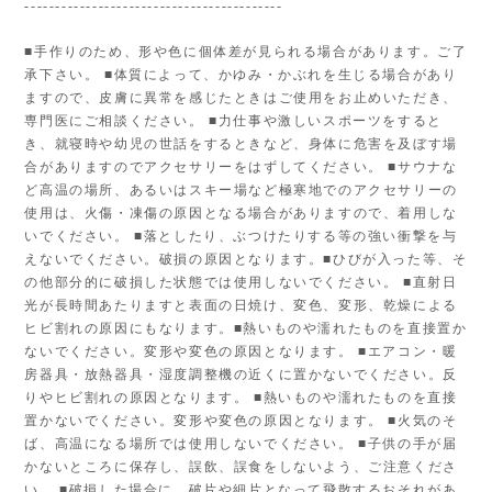
------------------------------------------
■手作りのため、形や色に個体差が見られる場合があります。ご了
承下さい。 ■体質によって、かゆみ・かぶれを生じる場合があり
ますので、皮膚に異常を感じたときはご使用をお止めいただき、
専門医にご相談ください。 ■力仕事や激しいスポーツをすると
き、就寝時や幼児の世話をするときなど、身体に危害を及ぼす場
合がありますのでアクセサリーをはずしてください。 ■サウナな
ど高温の場所、あるいはスキー場など極寒地でのアクセサリーの
使用は、火傷・凍傷の原因となる場合がありますので、着用しな
いでください。 ■落としたり、ぶつけたりする等の強い衝撃を与
えないでください。破損の原因となります。■ひびが入った等、そ
の他部分的に破損した状態では使用しないでください。 ■直射日
光が長時間あたりますと表面の日焼け、変色、変形、乾燥による
ヒビ割れの原因にもなります。■熱いものや濡れたものを直接置か
ないでください。変形や変色の原因となります。 ■エアコン・暖
房器具・放熱器具・湿度調整機の近くに置かないでください。反
りやヒビ割れの原因となります。 ■熱いものや濡れたものを直接
置かないでください。変形や変色の原因となります。 ■火気のそ
ば、高温になる場所では使用しないでください。 ■子供の手が届
かないところに保存し、誤飲、誤食をしないよう、ご注意くださ
い。 ■破損した場合に、破片や細片となって飛散するおそれがあ