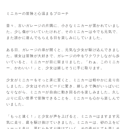
ミニカーの冒険と心温まるブローチ
昔々、古いガレージの片隅に、小さなミニカーが置かれていまし
た。少し傷がついていたけれど、そのミニカーは今でも元気で、
また誰かに遊んでもらえる日を楽しみにしていました。
ある日、ガレージの扉が開くと、元気な少女が駆け込んできまし
た。彼女は冒険が大好きで、ガレージの中をワクワクしながら歩
いていると、ミニカーが目に留まりました。「わぁ、このミニカ
ー、かわいい！」と、少女は嬉しそうに手に取ります。
少女がミニカーをそっと床に置くと、ミニカーは軽やかに走り出
しました。少女はそのスピードに驚き、嬉しさで胸がいっぱいに
なりながら、ミニカーが自由に動き回るのを楽しみました。久し
ぶりに広い世界で冒険できることを、ミニカーも心から楽しんで
いました。
「もっと速く！」と少女が声を上げると、ミニカーはますます元
気に走り、庭を駆け抜けていきました。ミニカーは、砂の上をピ
ューッと走り、草むらをすり抜けていく、その姿がとても楽しそ