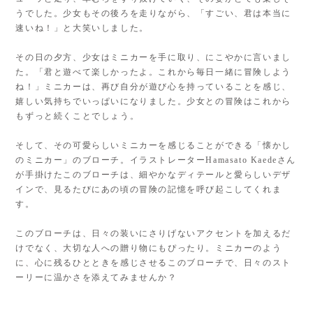
うでした。少女もその後ろを走りながら、「すごい、君は本当に
速いね！」と大笑いしました。
その日の夕方、少女はミニカーを手に取り、にこやかに言いまし
た。「君と遊べて楽しかったよ。これから毎日一緒に冒険しよう
ね！」ミニカーは、再び自分が遊び心を持っていることを感じ、
嬉しい気持ちでいっぱいになりました。少女との冒険はこれから
もずっと続くことでしょう。
そして、その可愛らしいミニカーを感じることができる「懐かし
のミニカー」のブローチ。イラストレーターHamasato Kaedeさん
が手掛けたこのブローチは、細やかなディテールと愛らしいデザ
インで、見るたびにあの頃の冒険の記憶を呼び起こしてくれま
す。
このブローチは、日々の装いにさりげないアクセントを加えるだ
けでなく、大切な人への贈り物にもぴったり。ミニカーのよう
に、心に残るひとときを感じさせるこのブローチで、日々のスト
ーリーに温かさを添えてみませんか？