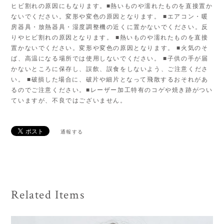
ヒビ割れの原因にもなります。■熱いものや濡れたものを直接置か
ないでください。変形や変色の原因となります。 ■エアコン・暖
房器具・放熱器具・湿度調整機の近くに置かないでください。反
りやヒビ割れの原因となります。 ■熱いものや濡れたものを直接
置かないでください。変形や変色の原因となります。 ■火気のそ
ば、高温になる場所では使用しないでください。 ■子供の手が届
かないところに保存し、誤飲、誤食をしないよう、ご注意くださ
い。 ■破損した場合に、破片や細片となって飛散するおそれがあ
るのでご注意ください。■レーザー加工特有のコゲや焼き跡がつい
ていますが、不良ではございません。
通報する
Related Items