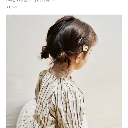
twig（小枝）（Hairpin）
¥1,760