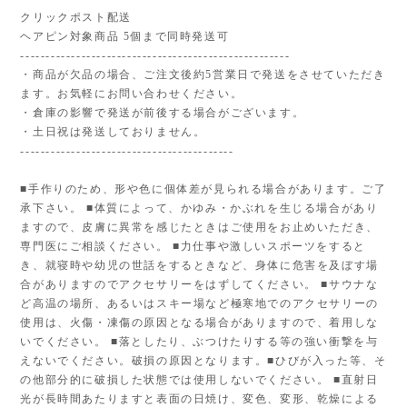
クリックポスト配送
ヘアピン対象商品 5個まで同時発送可
-----------------------------------------------------
・商品が欠品の場合、ご注文後約5営業日で発送をさせていただき
ます。お気軽にお問い合わせください。
・倉庫の影響で発送が前後する場合がございます。
・土日祝は発送しておりません。
------------------------------------------
■手作りのため、形や色に個体差が見られる場合があります。ご了
承下さい。 ■体質によって、かゆみ・かぶれを生じる場合があり
ますので、皮膚に異常を感じたときはご使用をお止めいただき、
専門医にご相談ください。 ■力仕事や激しいスポーツをすると
き、就寝時や幼児の世話をするときなど、身体に危害を及ぼす場
合がありますのでアクセサリーをはずしてください。 ■サウナな
ど高温の場所、あるいはスキー場など極寒地でのアクセサリーの
使用は、火傷・凍傷の原因となる場合がありますので、着用しな
いでください。 ■落としたり、ぶつけたりする等の強い衝撃を与
えないでください。破損の原因となります。■ひびが入った等、そ
の他部分的に破損した状態では使用しないでください。 ■直射日
光が長時間あたりますと表面の日焼け、変色、変形、乾燥による