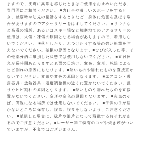
ますので、皮膚に異常を感じたときはご使用をお止めいただき、
専門医にご相談ください。 ■力仕事や激しいスポーツをすると
き、就寝時や幼児の世話をするときなど、身体に危害を及ぼす場
合がありますのでアクセサリーをはずしてください。 ■サウナな
ど高温の場所、あるいはスキー場など極寒地でのアクセサリーの
使用は、火傷・凍傷の原因となる場合がありますので、着用しな
いでください。 ■落としたり、ぶつけたりする等の強い衝撃を与
えないでください。破損の原因となります。■ひびが入った等、そ
の他部分的に破損した状態では使用しないでください。 ■直射日
光が長時間あたりますと表面の日焼け、変色、変形、乾燥による
ヒビ割れの原因にもなります。■熱いものや濡れたものを直接置か
ないでください。変形や変色の原因となります。 ■エアコン・暖
房器具・放熱器具・湿度調整機の近くに置かないでください。反
りやヒビ割れの原因となります。 ■熱いものや濡れたものを直接
置かないでください。変形や変色の原因となります。 ■火気のそ
ば、高温になる場所では使用しないでください。 ■子供の手が届
かないところに保存し、誤飲、誤食をしないよう、ご注意くださ
い。 ■破損した場合に、破片や細片となって飛散するおそれがあ
るのでご注意ください。■レーザー加工特有のコゲや焼き跡がつい
ていますが、不良ではございません。