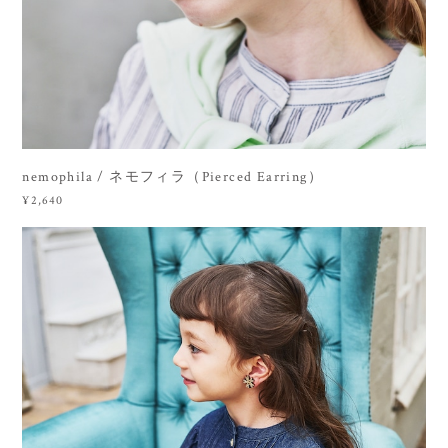
nemophila / ネモフィラ（Pierced Earring）
¥2,640