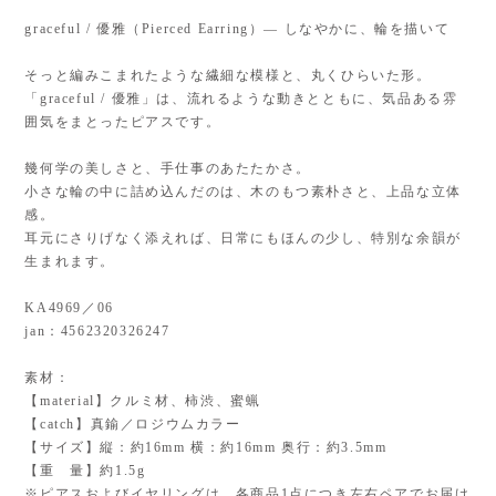
graceful / 優雅（Pierced Earring）— しなやかに、輪を描いて
そっと編みこまれたような繊細な模様と、丸くひらいた形。
「graceful / 優雅」は、流れるような動きとともに、気品ある雰
囲気をまとったピアスです。
幾何学の美しさと、手仕事のあたたかさ。
小さな輪の中に詰め込んだのは、木のもつ素朴さと、上品な立体
感。
耳元にさりげなく添えれば、日常にもほんの少し、特別な余韻が
生まれます。
KA4969／06
jan：4562320326247
素材：
【material】クルミ材、柿渋、蜜蝋
【catch】真鍮／ロジウムカラー
【サイズ】縦：約16mm 横：約16mm 奥行：約3.5mm
【重 量】約1.5g
※ピアスおよびイヤリングは、各商品1点につき左右ペアでお届け