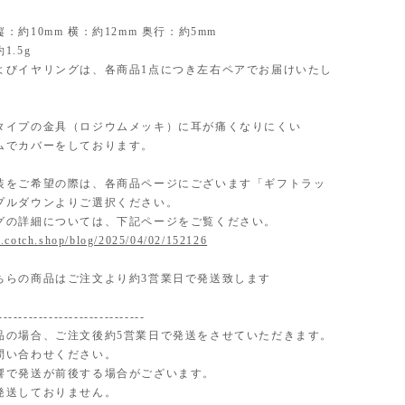
：約10mm 横：約12mm 奥行：約5mm
1.5g
よびイヤリングは、各商品1点につき左右ペアでお届けいたし
タイプの金具（ロジウムメッキ）に耳が痛くなりにくい
ムでカバーをしております。
装をご希望の際は、各商品ページにございます「ギフトラッ
プルダウンよりご選択ください。
グの詳細については、下記ページをご覧ください。
.cotch.shop/blog/2025/04/02/152126
ちらの商品はご注文より約3営業日で発送致します
-----------------------------
品の場合、ご注文後約5営業日で発送をさせていただきます。
問い合わせください。
響で発送が前後する場合がございます。
発送しておりません。