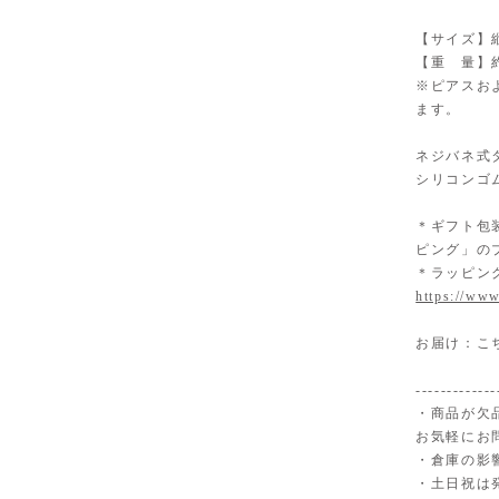
【サイズ】縦
【重 量】約
※ピアスお
ます。
ネジバネ式
シリコンゴ
＊ギフト包
ピング」の
＊ラッピン
https://www
お届け：こ
-------------
・商品が欠
お気軽にお
・倉庫の影
・土日祝は