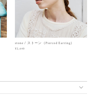
stone / ストーン（Pierced Earring）
¥2,640