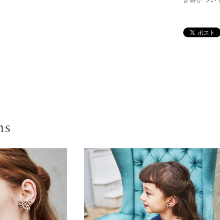
き跡がつい
ms