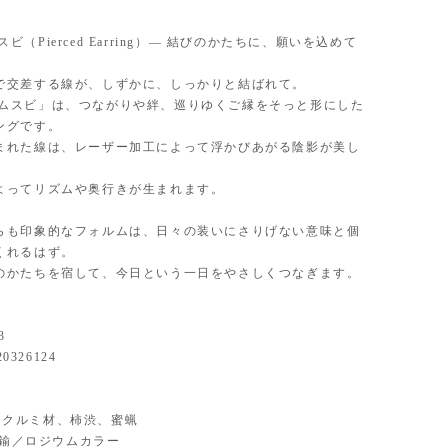
/ ムスビ（Pierced Earring）— 結びのかたちに、願いを込めて
で交差する線が、しずかに、しっかりと結ばれて。
i / ムスビ」は、つながりや絆、巡りゆくご縁をそっと形にした
ングです。
まれた線は、レーザー加工によって浮かびあがる陰影が美し
よってリズムや奥行きが生まれます。
らも印象的なフォルムは、日々の装いにさりげない意味と個
くれるはず。
のかたちを宿して、今日という一日をやさしくつなぎます。
3
20326124
al】クルミ材、柿渋、蜜蝋
】真鍮／ロジウムカラー