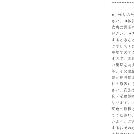
-------------
■手作りの
さい。 ■
皮膚に異常
ださい。 
するときな
はずしてく
寒地でのア
すので、着
い衝撃を与
等、その他
光が長時間
れの原因に
さい。変形
具・湿度調
なります。
変色の原因
でください
いよう、ご
するおそれ