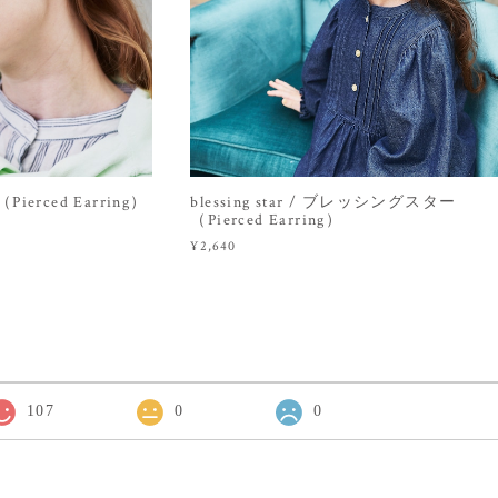
ierced Earring）
blessing star / ブレッシングスター
（Pierced Earring）
¥2,640
107
0
0