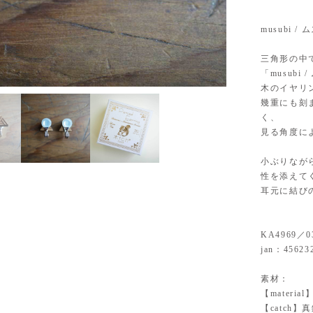
musubi 
三角形の中
「musub
2
/
4
木のイヤリ
幾重にも刻
く、
見る角度に
小ぶりなが
性を添えて
耳元に結び
KA4969／0
jan：45623
素材：
【materi
【catch