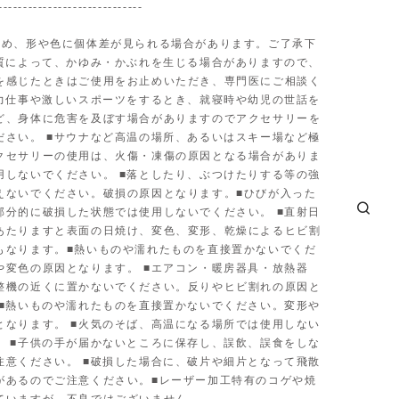
-----------------------------
ため、形や色に個体差が見られる場合があります。ご了承下
体質によって、かゆみ・かぶれを生じる場合がありますので、
を感じたときはご使用をお止めいただき、専門医にご相談く
■力仕事や激しいスポーツをするとき、就寝時や幼児の世話を
ど、身体に危害を及ぼす場合がありますのでアクセサリーを
ださい。 ■サウナなど高温の場所、あるいはスキー場など極
クセサリーの使用は、火傷・凍傷の原因となる場合がありま
用しないでください。 ■落としたり、ぶつけたりする等の強
えないでください。破損の原因となります。■ひびが入った
部分的に破損した状態では使用しないでください。 ■直射日
あたりますと表面の日焼け、変色、変形、乾燥によるヒビ割
もなります。■熱いものや濡れたものを直接置かないでくだ
や変色の原因となります。 ■エアコン・暖房器具・放熱器
整機の近くに置かないでください。反りやヒビ割れの原因と
 ■熱いものや濡れたものを直接置かないでください。変形や
となります。 ■火気のそば、高温になる場所では使用しない
。 ■子供の手が届かないところに保存し、誤飲、誤食をしな
注意ください。 ■破損した場合に、破片や細片となって飛散
があるのでご注意ください。■レーザー加工特有のコゲや焼