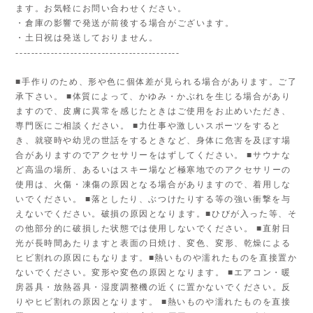
ます。お気軽にお問い合わせください。
・倉庫の影響で発送が前後する場合がございます。
・土日祝は発送しておりません。
------------------------------------------
■手作りのため、形や色に個体差が見られる場合があります。ご了
承下さい。 ■体質によって、かゆみ・かぶれを生じる場合があり
ますので、皮膚に異常を感じたときはご使用をお止めいただき、
専門医にご相談ください。 ■力仕事や激しいスポーツをすると
き、就寝時や幼児の世話をするときなど、身体に危害を及ぼす場
合がありますのでアクセサリーをはずしてください。 ■サウナな
ど高温の場所、あるいはスキー場など極寒地でのアクセサリーの
使用は、火傷・凍傷の原因となる場合がありますので、着用しな
いでください。 ■落としたり、ぶつけたりする等の強い衝撃を与
えないでください。破損の原因となります。■ひびが入った等、そ
の他部分的に破損した状態では使用しないでください。 ■直射日
光が長時間あたりますと表面の日焼け、変色、変形、乾燥による
ヒビ割れの原因にもなります。■熱いものや濡れたものを直接置か
ないでください。変形や変色の原因となります。 ■エアコン・暖
房器具・放熱器具・湿度調整機の近くに置かないでください。反
りやヒビ割れの原因となります。 ■熱いものや濡れたものを直接