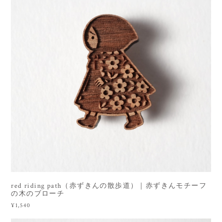
red riding path（赤ずきんの散歩道）｜赤ずきんモチーフ
の木のブローチ
¥1,540