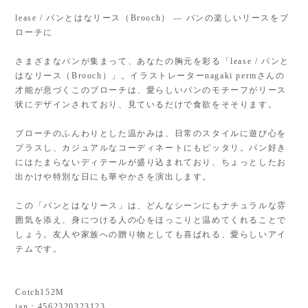
lease / パンとはなリース（Brooch） — パンの楽しいリースをブ
ローチに
さまざまなパンが集まって、あなたの胸元を彩る「lease / パンと
はなリース（Brooch）」。イラストレーターnagaki permさんの
才能が息づくこのブローチは、愛らしいパンのモチーフがリース
状にデザインされており、見ているだけで食欲をそそります。
ブローチのふんわりとした温かみは、日常のスタイルに遊び心を
プラスし、カジュアルなコーディネートにもピッタリ。パン好き
にはたまらないディテールが盛り込まれており、ちょっとしたお
出かけや特別な日にも華やかさを演出します。
この「パンとはなリース」は、どんなシーンにもナチュラルな雰
囲気を添え、身につける人の心をほっこりと温めてくれることで
しょう。友人や家族への贈り物としても喜ばれる、愛らしいアイ
テムです。
Cotch152M
jan：4562320323123