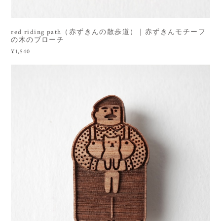
red riding path（赤ずきんの散歩道）｜赤ずきんモチーフ
の木のブローチ
¥1,540