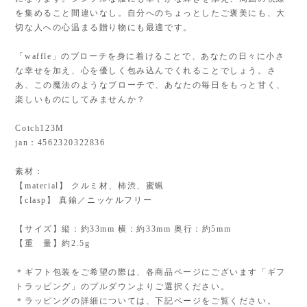
を集めること間違いなし。自分へのちょっとしたご褒美にも、大
切な人への心温まる贈り物にも最適です。
「waffle」のブローチを身に着けることで、あなたの日々に小さ
な幸せを加え、心を優しく包み込んでくれることでしょう。さ
あ、この魔法のようなブローチで、あなたの毎日をもっと甘く、
楽しいものにしてみませんか？
Cotch123M
jan：4562320322836
素材：
【material】 クルミ材、柿渋、蜜蝋
【clasp】 真鍮／ニッケルフリー
【サイズ】縦：約33mm 横：約33mm 奥行：約5mm
【重 量】約2.5g
＊ギフト包装をご希望の際は、各商品ページにございます「ギフ
トラッピング」のプルダウンよりご選択ください。
＊ラッピングの詳細については、下記ページをご覧ください。