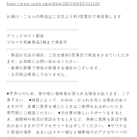
https://www.cotch.shop/blog/2025/04/02/152126
お届け：こちらの商品はご注文より約3営業日で発送致します
------------------------------------------
クリックポスト配送
ブローチ対象商品3個まで発送可
------------------------------------------
・商品が欠品の場合、ご注文後約5営業日で発送をさせていただき
ます。お気軽にお問い合わせください。
・倉庫の影響で発送が前後する場合がございます。
・土日祝は発送しておりません。
------------------------------------------
■手作りのため、形や色に個体差が見られる場合があります。ご了
承下さい。 ■体質によって、かゆみ・かぶれを生じる場合があり
ますので、皮膚に異常を感じたときはご使用をお止めいただき、
専門医にご相談ください。 ■力仕事や激しいスポーツをすると
き、就寝時や幼児の世話をするときなど、身体に危害を及ぼす場
合がありますのでアクセサリーをはずしてください。 ■サウナな
ど高温の場所、あるいはスキー場など極寒地でのアクセサリーの