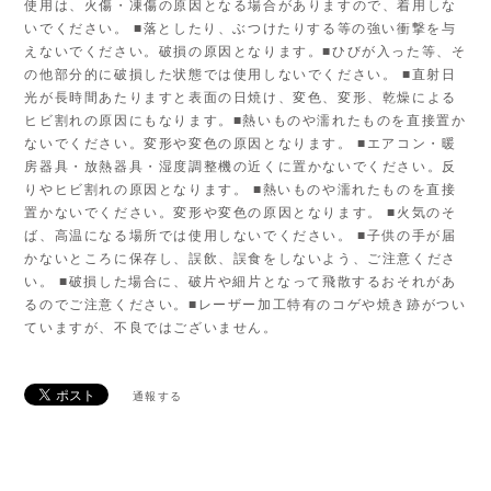
使用は、火傷・凍傷の原因となる場合がありますので、着用しな
いでください。 ■落としたり、ぶつけたりする等の強い衝撃を与
えないでください。破損の原因となります。■ひびが入った等、そ
の他部分的に破損した状態では使用しないでください。 ■直射日
光が長時間あたりますと表面の日焼け、変色、変形、乾燥による
ヒビ割れの原因にもなります。■熱いものや濡れたものを直接置か
ないでください。変形や変色の原因となります。 ■エアコン・暖
房器具・放熱器具・湿度調整機の近くに置かないでください。反
りやヒビ割れの原因となります。 ■熱いものや濡れたものを直接
置かないでください。変形や変色の原因となります。 ■火気のそ
ば、高温になる場所では使用しないでください。 ■子供の手が届
かないところに保存し、誤飲、誤食をしないよう、ご注意くださ
い。 ■破損した場合に、破片や細片となって飛散するおそれがあ
るのでご注意ください。■レーザー加工特有のコゲや焼き跡がつい
ていますが、不良ではございません。
通報する