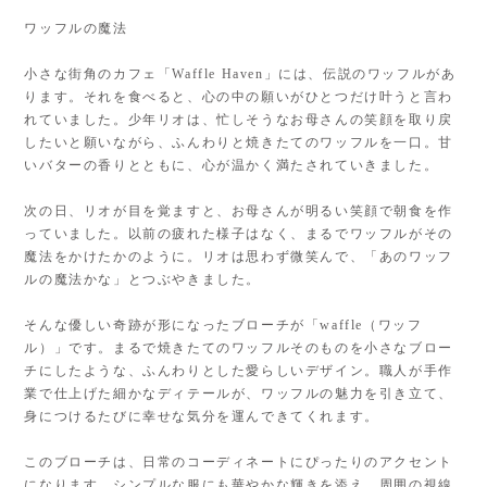
ワッフルの魔法
小さな街角のカフェ「Waffle Haven」には、伝説のワッフルがあ
ります。それを食べると、心の中の願いがひとつだけ叶うと言わ
れていました。少年リオは、忙しそうなお母さんの笑顔を取り戻
したいと願いながら、ふんわりと焼きたてのワッフルを一口。甘
いバターの香りとともに、心が温かく満たされていきました。
次の日、リオが目を覚ますと、お母さんが明るい笑顔で朝食を作
っていました。以前の疲れた様子はなく、まるでワッフルがその
魔法をかけたかのように。リオは思わず微笑んで、「あのワッフ
ルの魔法かな」とつぶやきました。
そんな優しい奇跡が形になったブローチが「waffle（ワッフ
ル）」です。まるで焼きたてのワッフルそのものを小さなブロー
チにしたような、ふんわりとした愛らしいデザイン。職人が手作
業で仕上げた細かなディテールが、ワッフルの魅力を引き立て、
身につけるたびに幸せな気分を運んできてくれます。
このブローチは、日常のコーディネートにぴったりのアクセント
になります。シンプルな服にも華やかな輝きを添え、周囲の視線