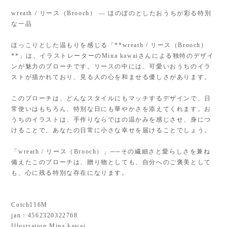
wreath / リース（Brooch） — ほのぼのとしたおうちが彩る特別
な一品
ほっこりとした温もりを感じる「**wreath / リース（Brooch）
**」は、イラストレーターのMina kawaiさんによる独特のデザイ
ンが魅力のブローチです。リースの中には、可愛いおうちのイラ
ストが描かれており、見る人の心を和ませる優しさがあります。
このブローチは、どんなスタイルにもマッチするデザインで、日
常使いはもちろん、特別な日にも華やかさを添えてくれます。お
うちのイラストは、手作りならではの温かみを感じさせ、身につ
けることで、あなたの日常に小さな幸せを届けることでしょう。
「wreath / リース（Brooch）」──その繊細さと愛らしさを兼ね
備えたこのブローチは、贈り物としても、自分へのご褒美として
も、心に残る特別な存在になります。
Cotch116M
jan：4562320322768
Illustration Mina kawai