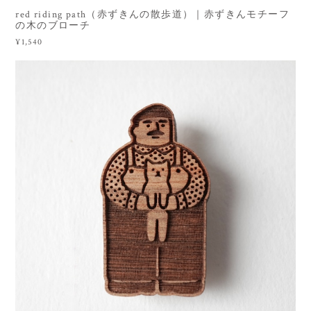
red riding path（赤ずきんの散歩道）｜赤ずきんモチーフ
の木のブローチ
¥1,540