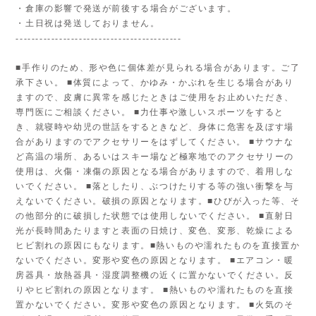
・倉庫の影響で発送が前後する場合がございます。
・土日祝は発送しておりません。
------------------------------------------
■手作りのため、形や色に個体差が見られる場合があります。ご了
承下さい。 ■体質によって、かゆみ・かぶれを生じる場合があり
ますので、皮膚に異常を感じたときはご使用をお止めいただき、
専門医にご相談ください。 ■力仕事や激しいスポーツをすると
き、就寝時や幼児の世話をするときなど、身体に危害を及ぼす場
合がありますのでアクセサリーをはずしてください。 ■サウナな
ど高温の場所、あるいはスキー場など極寒地でのアクセサリーの
使用は、火傷・凍傷の原因となる場合がありますので、着用しな
いでください。 ■落としたり、ぶつけたりする等の強い衝撃を与
えないでください。破損の原因となります。■ひびが入った等、そ
の他部分的に破損した状態では使用しないでください。 ■直射日
光が長時間あたりますと表面の日焼け、変色、変形、乾燥による
ヒビ割れの原因にもなります。■熱いものや濡れたものを直接置か
ないでください。変形や変色の原因となります。 ■エアコン・暖
房器具・放熱器具・湿度調整機の近くに置かないでください。反
りやヒビ割れの原因となります。 ■熱いものや濡れたものを直接
置かないでください。変形や変色の原因となります。 ■火気のそ