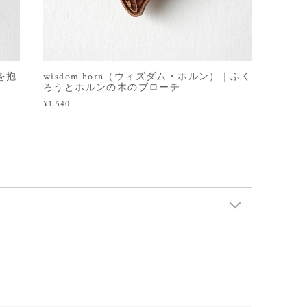
コを抱
wisdom horn（ウィズダム・ホルン）｜ふく
ろうとホルンの木のブローチ
¥1,540