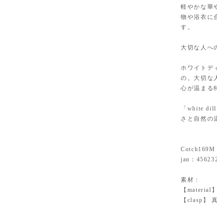
軽やかな華
物や浴衣に
す。
大切な人へ
ホワイトデ
の。大切な
心が温まる
「white 
さと自然の
Cotch169M
jan：45623
素材：
【mater
【clasp