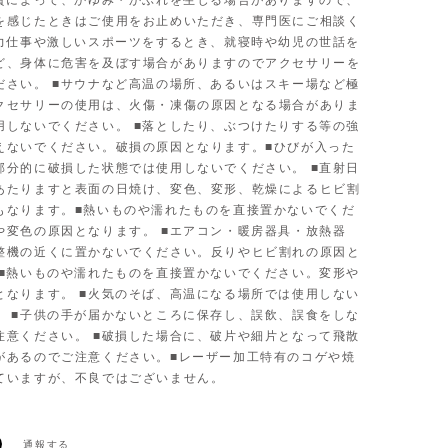
体質によって、かゆみ・かぶれを生じる場合がありますので、
を感じたときはご使用をお止めいただき、専門医にご相談く
■力仕事や激しいスポーツをするとき、就寝時や幼児の世話を
ど、身体に危害を及ぼす場合がありますのでアクセサリーを
ださい。 ■サウナなど高温の場所、あるいはスキー場など極
クセサリーの使用は、火傷・凍傷の原因となる場合がありま
用しないでください。 ■落としたり、ぶつけたりする等の強
えないでください。破損の原因となります。■ひびが入った
部分的に破損した状態では使用しないでください。 ■直射日
あたりますと表面の日焼け、変色、変形、乾燥によるヒビ割
もなります。■熱いものや濡れたものを直接置かないでくだ
や変色の原因となります。 ■エアコン・暖房器具・放熱器
整機の近くに置かないでください。反りやヒビ割れの原因と
 ■熱いものや濡れたものを直接置かないでください。変形や
となります。 ■火気のそば、高温になる場所では使用しない
。 ■子供の手が届かないところに保存し、誤飲、誤食をしな
注意ください。 ■破損した場合に、破片や細片となって飛散
があるのでご注意ください。■レーザー加工特有のコゲや焼
ていますが、不良ではございません。
通報する