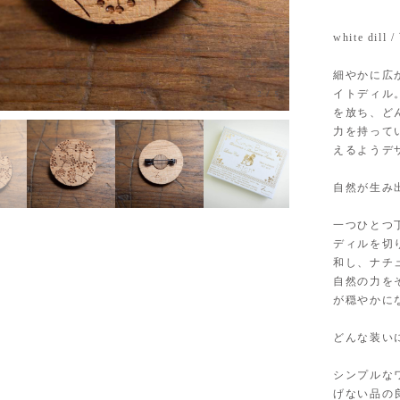
white d
細やかに広
イトディル
3
/
5
を放ち、ど
力を持って
えるようデザイ
自然が生み
一つひとつ
ディルを切
和し、ナチ
自然の力を
が穏やかに
どんな装い
シンプルな
げない品の