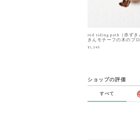
red riding path
きんモチーフの木のブ
¥1,540
ショップの評価
すべて