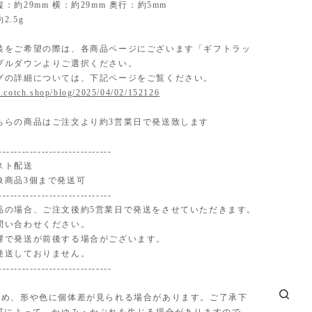
：約29mm 横：約29mm 奥行：約5mm
2.5g
装をご希望の際は、各商品ページにございます「ギフトラッ
プルダウンよりご選択ください。
グの詳細については、下記ページをご覧ください。
.cotch.shop/blog/2025/04/02/152126
ちらの商品はご注文より約3営業日で発送致します
-----------------------------
スト配送
象商品3個まで発送可
-----------------------------
品の場合、ご注文後約5営業日で発送をさせていただきます。
問い合わせください。
響で発送が前後する場合がございます。
発送しておりません。
-----------------------------
ため、形や色に個体差が見られる場合があります。ご了承下