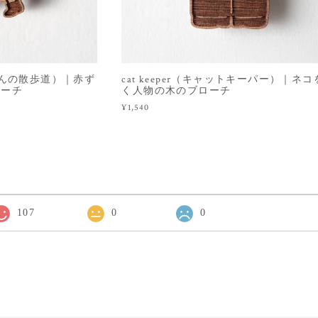
（赤ずきんの散歩道）｜赤ず
cat keeper（キャットキーパー）｜ネ
ローチ
く人物の木のブローチ
¥1,540
107
0
0