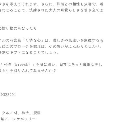
やぎを添えてくれます。さらに、和装との相性も抜群で、着
合わせることで、洗練された大人の可愛らしさを引き立てま
の贈り物にもぴったり
ィルの花言葉「可憐な心」は、優しさや気遣いを象徴するも
人にこのブローチを贈れば、その想いがふんわりと伝わり、
特別なギフトになることでしょう。
dill / 可憐（Brooch）」を身に纏い、日常にそっと繊細な美し
温もりを取り入れてみませんか？
20323291
ial】 クルミ材、柿渋、蜜蝋
】 真鍮／ニッケルフリー