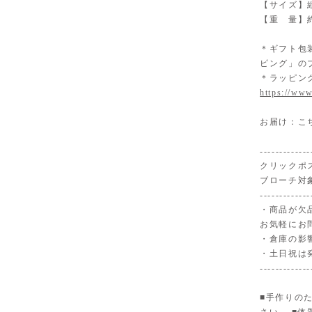
【サイズ】縦
【重 量】約
＊ギフト包
ピング」の
＊ラッピン
https://www
お届け：こ
-------------
クリックポ
ブローチ対
-------------
・商品が欠
お気軽にお
・倉庫の影
・土日祝は
-------------
■手作りの