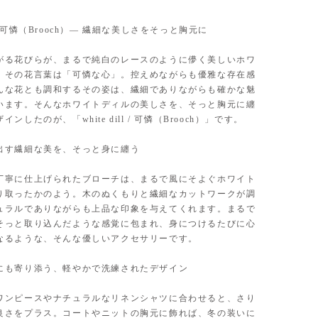
ill / 可憐（Brooch）— 繊細な美しさをそっと胸元に
がる花びらが、まるで純白のレースのように儚く美しいホワ
。その花言葉は「可憐な心」。控えめながらも優雅な存在感
んな花とも調和するその姿は、繊細でありながらも確かな魅
います。そんなホワイトディルの美しさを、そっと胸元に纏
ンしたのが、「white dill / 可憐（Brooch）」です。
出す繊細な美を、そっと身に纏う
丁寧に仕上げられたブローチは、まるで風にそよぐホワイト
り取ったかのよう。木のぬくもりと繊細なカットワークが調
ュラルでありながらも上品な印象を与えてくれます。まるで
そっと取り込んだような感覚に包まれ、身につけるたびに心
なるような、そんな優しいアクセサリーです。
にも寄り添う、軽やかで洗練されたデザイン
ワンピースやナチュラルなリネンシャツに合わせると、さり
良さをプラス。コートやニットの胸元に飾れば、冬の装いに