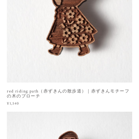
red riding path（赤ずきんの散歩道）｜赤ずきんモチーフ
の木のブローチ
¥1,540