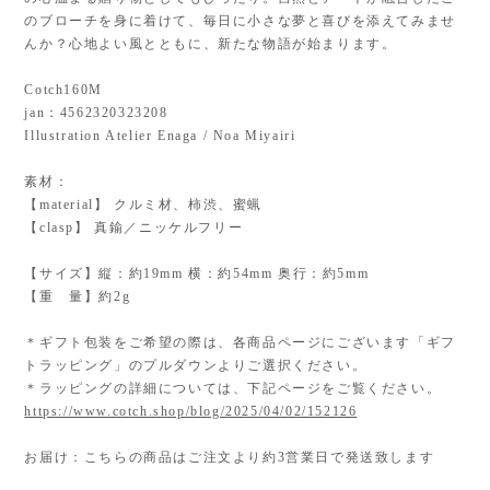
のブローチを身に着けて、毎日に小さな夢と喜びを添えてみませ
んか？心地よい風とともに、新たな物語が始まります。
Cotch160M
jan：4562320323208
Illustration Atelier Enaga / Noa Miyairi
素材：
【material】 クルミ材、柿渋、蜜蝋
【clasp】 真鍮／ニッケルフリー
【サイズ】縦：約19mm 横：約54mm 奥行：約5mm
【重 量】約2g
＊ギフト包装をご希望の際は、各商品ページにございます「ギフ
トラッピング」のプルダウンよりご選択ください。
＊ラッピングの詳細については、下記ページをご覧ください。
https://www.cotch.shop/blog/2025/04/02/152126
お届け：こちらの商品はご注文より約3営業日で発送致します