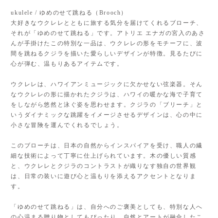
ukulele / ゆめのせて跳ねる（Brooch）
大好きなウクレレとともに旅する気分を届けてくれるブローチ、
それが「ゆめのせて跳ねる」です。アトリエ エナガの宮入のあさ
んが手掛けたこの特別な一品は、ウクレレの形をモチーフに、波
間を跳ねるクジラを描いた愛らしいデザインが特徴。見るたびに
心が弾む、温もりあるアイテムです。
ウクレレは、ハワイアンミュージックに欠かせない弦楽器。そん
なウクレレの形に描かれたクジラは、ハワイの暖かな海で子育て
をしながら悠然と泳ぐ姿を思わせます。クジラの「ブリーチ」と
いうダイナミックな跳躍をイメージさせるデザインは、心の中に
小さな冒険を運んでくれるでしょう。
このブローチは、日本の自然からインスパイアを受け、職人の繊
細な技術によって丁寧に仕上げられています。木の優しい質感
と、ウクレレとクジラのコントラストが織りなす独自の世界観
は、日常の装いに遊び心と温もりを添えるアクセントとなりま
す。
「ゆめのせて跳ねる」は、自分へのご褒美としても、特別な人へ
の心温まる贈り物としてもぴったり。自然とアートが融合したこ