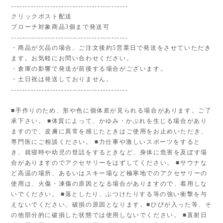
------------------------------------------
クリックポスト配送
ブローチ対象商品3個まで発送可
------------------------------------------
・商品が欠品の場合、ご注文後約5営業日で発送をさせていただき
ます。お気軽にお問い合わせください。
・倉庫の影響で発送が前後する場合がございます。
・土日祝は発送しておりません。
------------------------------------------
■手作りのため、形や色に個体差が見られる場合があります。ご了
承下さい。 ■体質によって、かゆみ・かぶれを生じる場合があり
ますので、皮膚に異常を感じたときはご使用をお止めいただき、
専門医にご相談ください。 ■力仕事や激しいスポーツをすると
き、就寝時や幼児の世話をするときなど、身体に危害を及ぼす場
合がありますのでアクセサリーをはずしてください。 ■サウナな
ど高温の場所、あるいはスキー場など極寒地でのアクセサリーの
使用は、火傷・凍傷の原因となる場合がありますので、着用しな
いでください。 ■落としたり、ぶつけたりする等の強い衝撃を与
えないでください。破損の原因となります。■ひびが入った等、そ
の他部分的に破損した状態では使用しないでください。 ■直射日