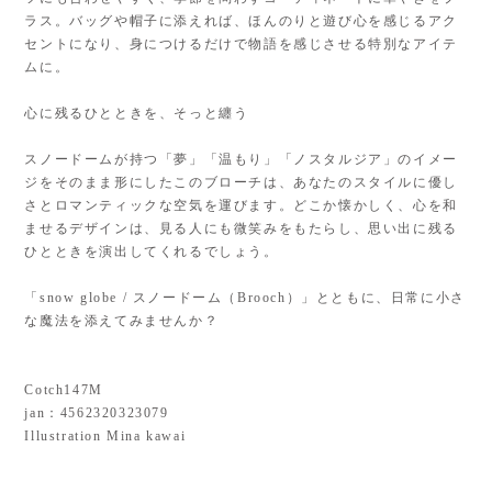
ラス。バッグや帽子に添えれば、ほんのりと遊び心を感じるアク
セントになり、身につけるだけで物語を感じさせる特別なアイテ
ムに。
心に残るひとときを、そっと纏う
スノードームが持つ「夢」「温もり」「ノスタルジア」のイメー
ジをそのまま形にしたこのブローチは、あなたのスタイルに優し
さとロマンティックな空気を運びます。どこか懐かしく、心を和
ませるデザインは、見る人にも微笑みをもたらし、思い出に残る
ひとときを演出してくれるでしょう。
「snow globe / スノードーム（Brooch）」とともに、日常に小さ
な魔法を添えてみませんか？
Cotch147M
jan：4562320323079
Illustration Mina kawai