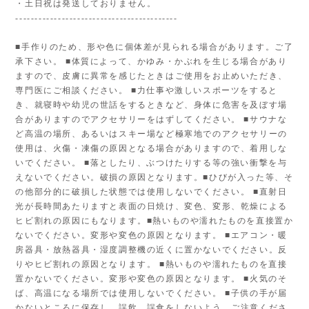
・土日祝は発送しておりません。
------------------------------------------
■手作りのため、形や色に個体差が見られる場合があります。ご了
承下さい。 ■体質によって、かゆみ・かぶれを生じる場合があり
ますので、皮膚に異常を感じたときはご使用をお止めいただき、
専門医にご相談ください。 ■力仕事や激しいスポーツをすると
き、就寝時や幼児の世話をするときなど、身体に危害を及ぼす場
合がありますのでアクセサリーをはずしてください。 ■サウナな
ど高温の場所、あるいはスキー場など極寒地でのアクセサリーの
使用は、火傷・凍傷の原因となる場合がありますので、着用しな
いでください。 ■落としたり、ぶつけたりする等の強い衝撃を与
えないでください。破損の原因となります。■ひびが入った等、そ
の他部分的に破損した状態では使用しないでください。 ■直射日
光が長時間あたりますと表面の日焼け、変色、変形、乾燥による
ヒビ割れの原因にもなります。■熱いものや濡れたものを直接置か
ないでください。変形や変色の原因となります。 ■エアコン・暖
房器具・放熱器具・湿度調整機の近くに置かないでください。反
りやヒビ割れの原因となります。 ■熱いものや濡れたものを直接
置かないでください。変形や変色の原因となります。 ■火気のそ
ば、高温になる場所では使用しないでください。 ■子供の手が届
かないところに保存し、誤飲、誤食をしないよう、ご注意くださ