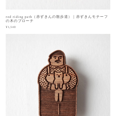
red riding path（赤ずきんの散歩道）｜赤ずきんモチーフ
の木のブローチ
¥1,540