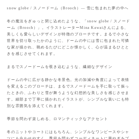
snow globe / スノードーム（Brooch）— 雪に包まれた夢の中へ
冬の魔法をぎゅっと閉じ込めたような、「snow globe / スノード
ーム（Brooch）」。イラストレーターMina Kawaiさんによる、
美しくも愛らしいデザインが特徴のブローチです。まるで小さな
世界を切り取ったかのように、ドームの中には雪に包まれた可憐
な家が描かれ、眺めるたびにどこか懐かしく、心が温まるひとと
きを感じさせてくれます。
まるでスノードームを覗き込むような、繊細なデザイン
ドームの中に広がる静かな冬景色。光の加減や角度によって表情
を変えるこのブローチは、まるでスノードームを手に取って振っ
たときの、ふわりと雪が舞うような幻想的な美しさを感じさせま
す。細部まで丁寧に描かれたイラストが、シンプルな装いにも特
別な雰囲気を添えてくれます。
季節を問わず楽しめる、ロマンティックなアクセント
冬のニットやコートにはもちろん、シンプルなワンピースやシャ
ツにも合わせやすく、季節を問わずコーディネートに華やぎをプ