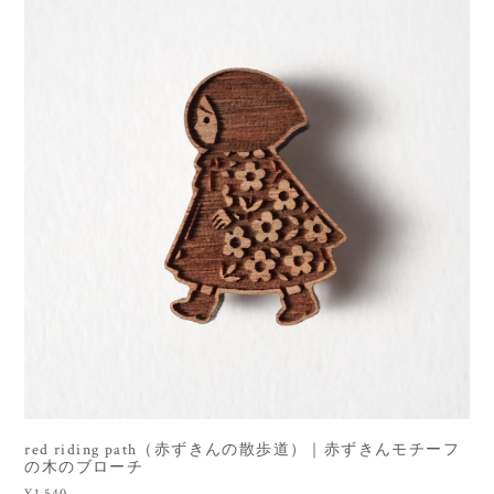
red riding path（赤ずきんの散歩道）｜赤ずきんモチーフ
の木のブローチ
¥1,540