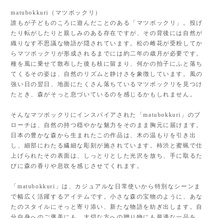
matubokkuri（マツボックリ）
誰もが子どものころに遊んだことのある「マツボックリ」。投げ
たり転がしたりと親しみのある存在ですが、その背後には自然が
織りなす不思議な物語が隠されています。松の雌花が受粉してか
らマツボックリが形成されるまでには約二年の歳月が必要です。
種を風に乗せて散布した後も枝に留まり、何かの拍子にふと落ち
てくるその姿は、自然のリズムと静けさを象徴しています。風の
強い日の翌日、地面にたくさん落ちているマツボックリを見つけ
たとき、森がそっと息づいているのを感じるかもしれません。
そんなマツボックリにインスパイアされた「matubokkuri」のブ
ローチは、自然の持つ穏やかな魅力をそのまま胸元に届けます。
日本の豊かな森から生まれたこの作品は、木の温もりを引き出
し、細部にわたる繊細な彫刻が施されています。柿渋と蜜蝋で仕
上げられたその表面は、しっとりとした光沢を放ち、手に取るた
びに森の香りや息吹を感じさせてくれます。
「matubokkuri」は、カジュアルな日常使いから特別なシーンま
で幅広く活躍するアイテムです。小さな森の宝物のように、あな
たのスタイルにそっと寄り添い、新たな物語を紡ぎ出します。自
分自身へのご褒美にも、大切な方への贈り物にも最適な一品を、