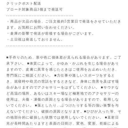
クリックポスト配送
ブローチ対象商品3個まで発送可
------------------------------------------
・商品が欠品の場合、ご注文後約5営業日で発送をさせていただき
ます。お気軽にお問い合わせください。
・倉庫の影響で発送が前後する場合がございます。
・土日祝は発送しておりません。
------------------------------------------
■手作りのため、形や色に個体差が見られる場合があります。ご了
承下さい。 ■体質によって、かゆみ・かぶれを生じる場合があり
ますので、皮膚に異常を感じたときはご使用をお止めいただき、
専門医にご相談ください。 ■力仕事や激しいスポーツをすると
き、就寝時や幼児の世話をするときなど、身体に危害を及ぼす場
合がありますのでアクセサリーをはずしてください。 ■サウナな
ど高温の場所、あるいはスキー場など極寒地でのアクセサリーの
使用は、火傷・凍傷の原因となる場合がありますので、着用しな
いでください。 ■落としたり、ぶつけたりする等の強い衝撃を与
えないでください。破損の原因となります。■ひびが入った等、そ
の他部分的に破損した状態では使用しないでください。 ■直射日
光が長時間あたりますと表面の日焼け、変色、変形、乾燥による