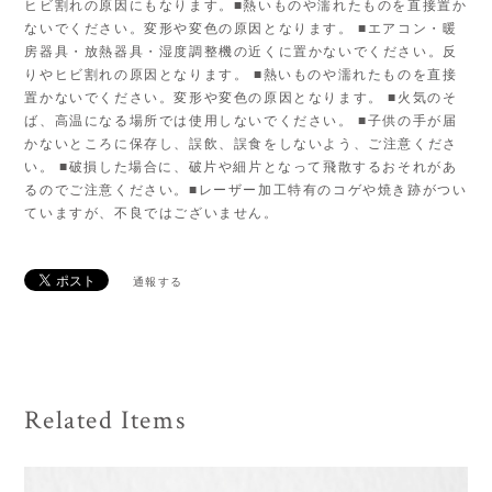
ヒビ割れの原因にもなります。■熱いものや濡れたものを直接置か
ないでください。変形や変色の原因となります。 ■エアコン・暖
房器具・放熱器具・湿度調整機の近くに置かないでください。反
りやヒビ割れの原因となります。 ■熱いものや濡れたものを直接
置かないでください。変形や変色の原因となります。 ■火気のそ
ば、高温になる場所では使用しないでください。 ■子供の手が届
かないところに保存し、誤飲、誤食をしないよう、ご注意くださ
い。 ■破損した場合に、破片や細片となって飛散するおそれがあ
るのでご注意ください。■レーザー加工特有のコゲや焼き跡がつい
ていますが、不良ではございません。
通報する
Related Items