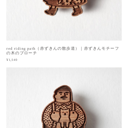
red riding path（赤ずきんの散歩道）｜赤ずきんモチーフ
の木のブローチ
¥1,540