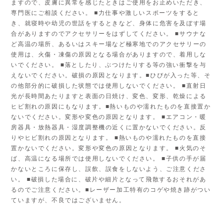
ますので、皮膚に異常を感じたときはご使用をお止めいただき、
専門医にご相談ください。 ■力仕事や激しいスポーツをすると
き、就寝時や幼児の世話をするときなど、身体に危害を及ぼす場
合がありますのでアクセサリーをはずしてください。 ■サウナな
ど高温の場所、あるいはスキー場など極寒地でのアクセサリーの
使用は、火傷・凍傷の原因となる場合がありますので、着用しな
いでください。 ■落としたり、ぶつけたりする等の強い衝撃を与
えないでください。破損の原因となります。■ひびが入った等、そ
の他部分的に破損した状態では使用しないでください。 ■直射日
光が長時間あたりますと表面の日焼け、変色、変形、乾燥による
ヒビ割れの原因にもなります。■熱いものや濡れたものを直接置か
ないでください。変形や変色の原因となります。 ■エアコン・暖
房器具・放熱器具・湿度調整機の近くに置かないでください。反
りやヒビ割れの原因となります。 ■熱いものや濡れたものを直接
置かないでください。変形や変色の原因となります。 ■火気のそ
ば、高温になる場所では使用しないでください。 ■子供の手が届
かないところに保存し、誤飲、誤食をしないよう、ご注意くださ
い。 ■破損した場合に、破片や細片となって飛散するおそれがあ
るのでご注意ください。■レーザー加工特有のコゲや焼き跡がつい
ていますが、不良ではございません。