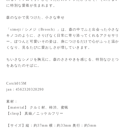
に特別な愛着が生まれます。
森のなかで見つけた、小さな幸せ
「simeji / シメジ（Brooch）」は、森の中でふと出会った小さな
キノコのように、さりげなく日常に寄り添ってくれるアクセサリ
ー。ぽつんと可愛いその姿は、身につけるだけで心がふっと温か
くなり、見るたびに愛おしさが増していきます。
ちいさなシメジを胸元に。森のささやきを感じる、特別なひとつ
をあなたのそばに。
Cotch015M
jan：4562320320290
素材：
【material】 クルミ材、柿渋、蜜蝋
【clasp】 真鍮／ニッケルフリー
【サイズ】縦：約37mm 横：約33mm 奥行：約5mm