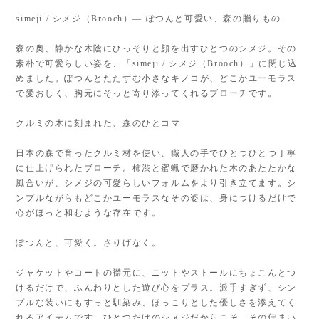
simeji / シメジ（Brooch）— ぽつんと可愛い、森の贈りもの
森の奥、静かな木陰にひっそりと顔を出すひとつのシメジ。その
素朴で可愛らしい姿を、「simeji / シメジ（Brooch）」に閉じ込
めました。ぽつんとたたずむ小さなキノコが、どこかユーモラス
で愛おしく、胸元にそっと寄り添ってくれるブローチです。
クルミの木に刻まれた、森のひとコマ
日本の森で育ったクルミ材を使い、職人の手でひとつひとつ丁寧
に仕上げられたブローチ。柿渋と蜜蝋で磨かれた木のあたたかな
風合いが、シメジの可愛らしいフォルムをより引き立てます。シ
ンプルながらもどこかユーモラスなその姿は、身につけるだけで
心がほっと和むような存在です。
ぽつんと、可愛く。さりげなく。
ジャケットやコートの襟元に、ニットやストールにちょこんとつ
けるだけで、ふんわりとした遊び心をプラス。派手すぎず、シン
プルな装いにもすっと馴染み、ほっこりとした優しさを添えてく
れるアイテムです。ひとつだけのシメジだからこそ、その佇まい