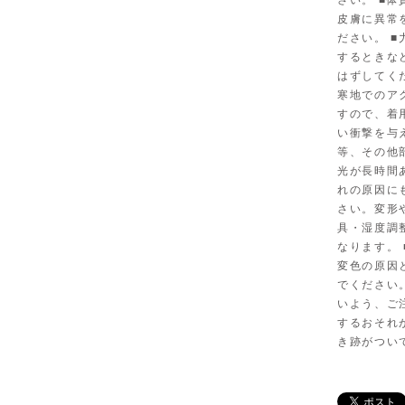
さい。 ■
皮膚に異常
ださい。 
するときな
はずしてく
寒地でのア
すので、着
い衝撃を与
等、その他
光が長時間
れの原因に
さい。変形
具・湿度調
なります。
変色の原因
でください
いよう、ご
するおそれ
き跡がつい