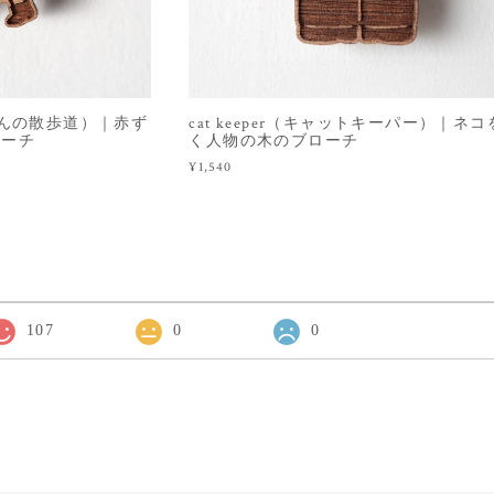
（赤ずきんの散歩道）｜赤ず
cat keeper（キャットキーパー）｜ネ
ローチ
く人物の木のブローチ
¥1,540
107
0
0