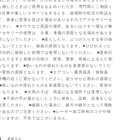
体質によって、かゆみ・かぶれを生じる場合がありますので、
を感じたときはご使用をお止めいただき、専門医にご相談く
■力仕事や激しいスポーツをするとき、就寝時や幼児の世話を
ど、身体に危害を及ぼす場合がありますのでアクセサリーを
ださい。 ■サウナなど高温の場所、あるいはスキー場など極
クセサリーの使用は、火傷・凍傷の原因となる場合がありま
用しないでください。 ■落としたり、ぶつけたりする等の強
えないでください。破損の原因となります。■ひびが入った
部分的に破損した状態では使用しないでください。 ■直射日
あたりますと表面の日焼け、変色、変形、乾燥によるヒビ割
もなります。■熱いものや濡れたものを直接置かないでくだ
や変色の原因となります。 ■エアコン・暖房器具・放熱器
整機の近くに置かないでください。反りやヒビ割れの原因と
 ■熱いものや濡れたものを直接置かないでください。変形や
となります。 ■火気のそば、高温になる場所では使用しない
。 ■子供の手が届かないところに保存し、誤飲、誤食をしな
注意ください。 ■破損した場合に、破片や細片となって飛散
があるのでご注意ください。■レーザー加工特有のコゲや焼
ていますが、不良ではございません。
通報する