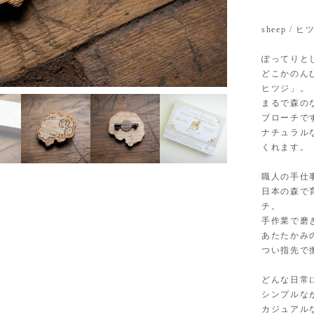
sheep /
ぽってりと
どこかのんび
2
/
5
ヒツジ」。
まるで森の
ブローチで
ナチュラル
くれます。
職人の手仕
日本の森で
チ。
手作業で磨
あたたかみ
つい指先で
どんな日常
シンプルな
カジュアル