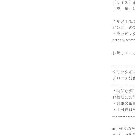
【サイズ】縦
【重 量】約
＊ギフト包
ピング」の
＊ラッピン
https://www
お届け：こ
-------------
クリックポ
ブローチ対
-------------
・商品が欠
お気軽にお
・倉庫の影
・土日祝は
-------------
■手作りの