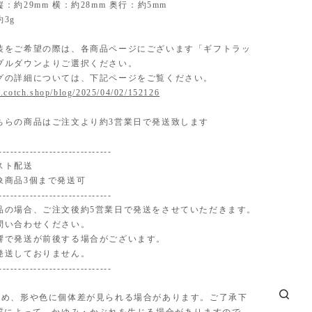
：約29mm 横：約28mm 奥行：約5mm
3g
装をご希望の際は、各商品ページにございます「ギフトラッ
プルダウンよりご選択ください。
グの詳細については、下記ページをご覧ください。
.cotch.shop/blog/2025/04/02/152126
ちらの商品はご注文より約3営業日で発送致します
-----------------------------
スト配送
象商品3個まで発送可
-----------------------------
品の場合、ご注文後約5営業日で発送をさせていただきます。
問い合わせください。
響で発送が前後する場合がございます。
発送しておりません。
-----------------------------
ため、形や色に個体差が見られる場合があります。ご了承下