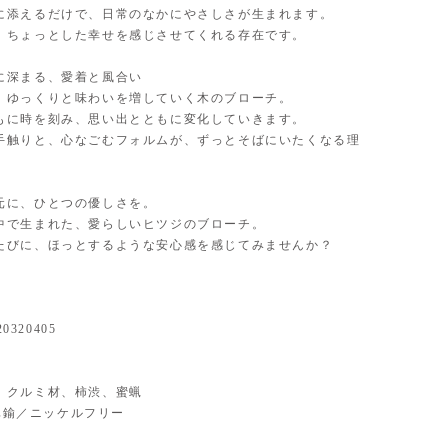
に添えるだけで、日常のなかにやさしさが生まれます。
、ちょっとした幸せを感じさせてくれる存在です。
に深まる、愛着と風合い
、ゆっくりと味わいを増していく木のブローチ。
もに時を刻み、思い出とともに変化していきます。
手触りと、心なごむフォルムが、ずっとそばにいたくなる理
元に、ひとつの優しさを。
中で生まれた、愛らしいヒツジのブローチ。
たびに、ほっとするような安心感を感じてみませんか？
20320405
ial】 クルミ材、柿渋、蜜蝋
】 真鍮／ニッケルフリー