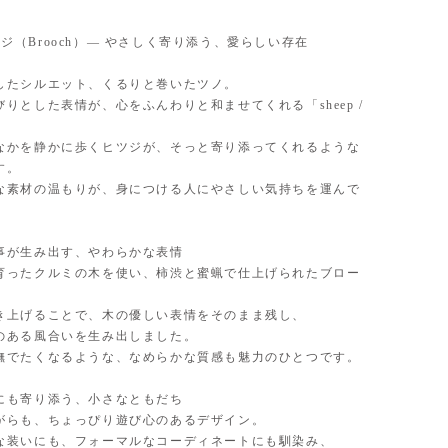
 ヒツジ（Brooch）— やさしく寄り添う、愛らしい存在
したシルエット、くるりと巻いたツノ。
りとした表情が、心をふんわりと和ませてくれる「sheep /
なかを静かに歩くヒツジが、そっと寄り添ってくれるような
す。
な素材の温もりが、身につける人にやさしい気持ちを運んで
事が生み出す、やわらかな表情
育ったクルミの木を使い、柿渋と蜜蝋で仕上げられたブロー
き上げることで、木の優しい表情をそのまま残し、
のある風合いを生み出しました。
撫でたくなるような、なめらかな質感も魅力のひとつです。
にも寄り添う、小さなともだち
がらも、ちょっぴり遊び心のあるデザイン。
な装いにも、フォーマルなコーディネートにも馴染み、