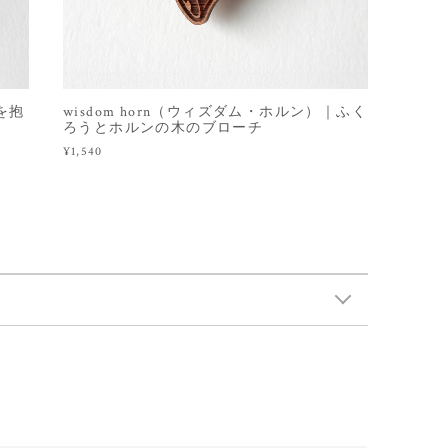
コを抱
wisdom horn（ウィズダム・ホルン）｜ふく
ろうとホルンの木のブローチ
¥1,540