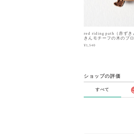
red riding path
きんモチーフの木のブ
¥1,540
ショップの評価
すべて