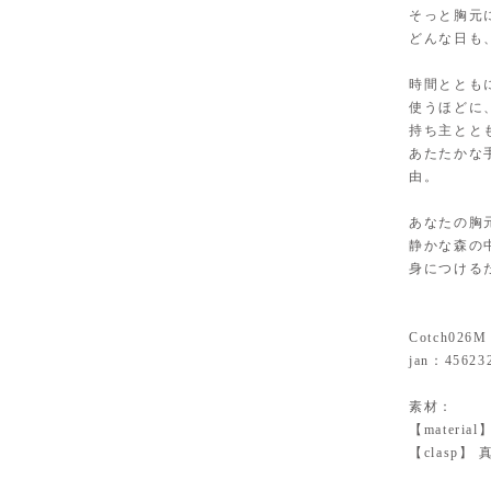
そっと胸元
どんな日も
時間ととも
使うほどに
持ち主とと
あたたかな
由。
あなたの胸
静かな森の
身につける
Cotch026M
jan：45623
素材：
【mater
【clasp