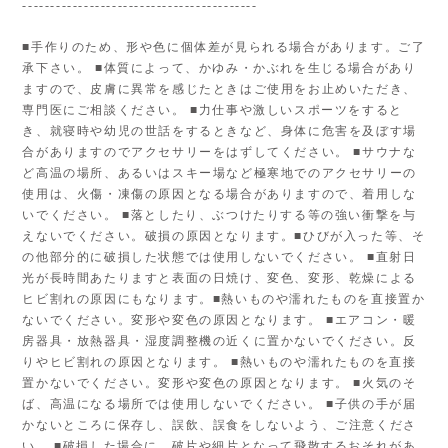
------------------------------------------
■手作りのため、形や色に個体差が見られる場合があります。ご了
承下さい。 ■体質によって、かゆみ・かぶれを生じる場合があり
ますので、皮膚に異常を感じたときはご使用をお止めいただき、
専門医にご相談ください。 ■力仕事や激しいスポーツをすると
き、就寝時や幼児の世話をするときなど、身体に危害を及ぼす場
合がありますのでアクセサリーをはずしてください。 ■サウナな
ど高温の場所、あるいはスキー場など極寒地でのアクセサリーの
使用は、火傷・凍傷の原因となる場合がありますので、着用しな
いでください。 ■落としたり、ぶつけたりする等の強い衝撃を与
えないでください。破損の原因となります。■ひびが入った等、そ
の他部分的に破損した状態では使用しないでください。 ■直射日
光が長時間あたりますと表面の日焼け、変色、変形、乾燥による
ヒビ割れの原因にもなります。■熱いものや濡れたものを直接置か
ないでください。変形や変色の原因となります。 ■エアコン・暖
房器具・放熱器具・湿度調整機の近くに置かないでください。反
りやヒビ割れの原因となります。 ■熱いものや濡れたものを直接
置かないでください。変形や変色の原因となります。 ■火気のそ
ば、高温になる場所では使用しないでください。 ■子供の手が届
かないところに保存し、誤飲、誤食をしないよう、ご注意くださ
い。 ■破損した場合に、破片や細片となって飛散するおそれがあ