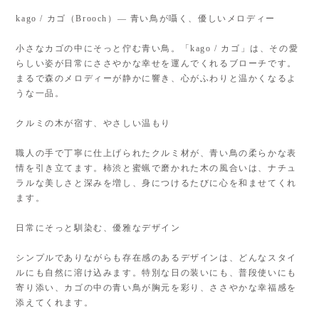
kago / カゴ（Brooch）— 青い鳥が囁く、優しいメロディー
小さなカゴの中にそっと佇む青い鳥。「kago / カゴ」は、その愛
らしい姿が日常にささやかな幸せを運んでくれるブローチです。
まるで森のメロディーが静かに響き、心がふわりと温かくなるよ
うな一品。
クルミの木が宿す、やさしい温もり
職人の手で丁寧に仕上げられたクルミ材が、青い鳥の柔らかな表
情を引き立てます。柿渋と蜜蝋で磨かれた木の風合いは、ナチュ
ラルな美しさと深みを増し、身につけるたびに心を和ませてくれ
ます。
日常にそっと馴染む、優雅なデザイン
シンプルでありながらも存在感のあるデザインは、どんなスタイ
ルにも自然に溶け込みます。特別な日の装いにも、普段使いにも
寄り添い、カゴの中の青い鳥が胸元を彩り、ささやかな幸福感を
添えてくれます。