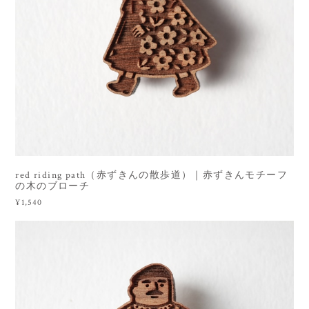
red riding path（赤ずきんの散歩道）｜赤ずきんモチーフ
の木のブローチ
¥1,540