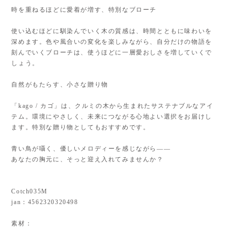
時を重ねるほどに愛着が増す、特別なブローチ
使い込むほどに馴染んでいく木の質感は、時間とともに味わいを
深めます。色や風合いの変化を楽しみながら、自分だけの物語を
刻んでいくブローチは、使うほどに一層愛おしさを増していくで
しょう。
自然がもたらす、小さな贈り物
「kago / カゴ」は、クルミの木から生まれたサステナブルなアイ
テム。環境にやさしく、未来につながる心地よい選択をお届けし
ます。特別な贈り物としてもおすすめです。
青い鳥が囁く、優しいメロディーを感じながら――
あなたの胸元に、そっと迎え入れてみませんか？
Cotch035M
jan：4562320320498
素材：