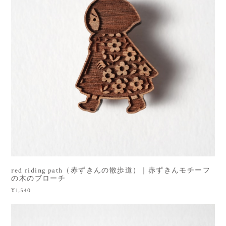
red riding path（赤ずきんの散歩道）｜赤ずきんモチーフ
の木のブローチ
¥1,540