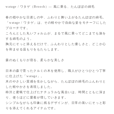
watage / ワタゲ（Brooch）— 風に乗る、たんぽぽの綿毛
春の穏やかな日差しの中、ふわりと舞い上がるたんぽぽの綿毛。
「watage / ワタゲ」は、その軽やかで自由な姿をモチーフにした
ブローチです。
ころんとした丸いフォルムが、まるで風に乗ってどこまでも旅を
する綿毛のよう。
胸元にそっと添えるだけで、ふんわりとした優しさと、どこか心
を和ませる温もりをもたらします。
森のぬくもりが宿る、柔らかな美しさ
日本の森で育ったクルミの木を使用し、職人がひとつひとつ丁寧
に仕上げた「watage」。
木のやさしい質感を生かしながら、たんぽぽの綿毛のふんわりと
した軽やかさを表現しました。
柿渋と蜜蝋で仕上げたナチュラルな風合いは、時間とともに深ま
り、使うほどに愛着が増していきます。
シンプルながらも印象に残るデザインが、日常の装いにそっと彩
りを添えてくれるアイテムです。