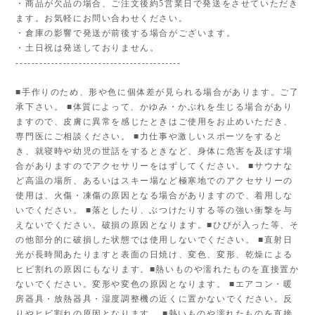
・商品が欠品の場合、ご注文後約5営業日で発送をさせていただき
ます。お気軽にお問い合わせください。
・倉庫の影響で発送が前後する場合がございます。
・土日祝は発送しておりません。
------------------------------------------
■手作りのため、形や色に個体差が見られる場合があります。ご了
承下さい。 ■体質によって、かゆみ・かぶれを生じる場合があり
ますので、皮膚に異常を感じたときはご使用をお止めいただき、
専門医にご相談ください。 ■力仕事や激しいスポーツをすると
き、就寝時や幼児の世話をするときなど、身体に危害を及ぼす場
合がありますのでアクセサリーをはずしてください。 ■サウナな
ど高温の場所、あるいはスキー場など極寒地でのアクセサリーの
使用は、火傷・凍傷の原因となる場合がありますので、着用しな
いでください。 ■落としたり、ぶつけたりする等の強い衝撃を与
えないでください。破損の原因となります。■ひびが入った等、そ
の他部分的に破損した状態では使用しないでください。 ■直射日
光が長時間あたりますと表面の日焼け、変色、変形、乾燥による
ヒビ割れの原因にもなります。■熱いものや濡れたものを直接置か
ないでください。変形や変色の原因となります。 ■エアコン・暖
房器具・放熱器具・湿度調整機の近くに置かないでください。反
りやヒビ割れの原因となります。 ■熱いものや濡れたものを直接