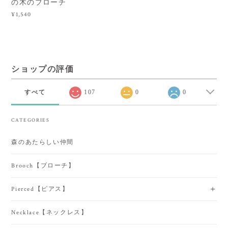
の木のブローチ
¥1,540
ショップの評価
すべて
107
0
0
CATEGORIES
森のあたらしい仲間
Brooch【ブローチ】
Pierced【ピアス】
Necklace【ネックレス】