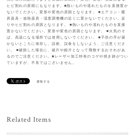
ヒビ割れの原因にもなります。■熱いものや濡れたものを直接置か
ないでください。変形や変色の原因となります。 ■エアコン・暖
房器具・放熱器具・湿度調整機の近くに置かないでください。反
りやヒビ割れの原因となります。 ■熱いものや濡れたものを直接
置かないでください。変形や変色の原因となります。 ■火気のそ
ば、高温になる場所では使用しないでください。 ■子供の手が届
かないところに保存し、誤飲、誤食をしないよう、ご注意くださ
い。 ■破損した場合に、破片や細片となって飛散するおそれがあ
るのでご注意ください。■レーザー加工特有のコゲや焼き跡がつい
ていますが、不良ではございません。
通報する
Related Items