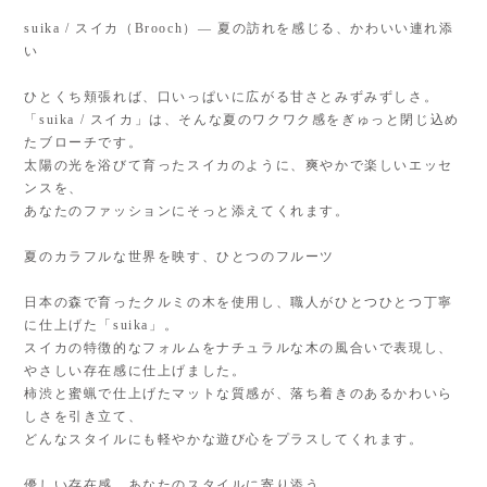
suika / スイカ（Brooch）— 夏の訪れを感じる、かわいい連れ添
い
ひとくち頬張れば、口いっぱいに広がる甘さとみずみずしさ。
「suika / スイカ」は、そんな夏のワクワク感をぎゅっと閉じ込め
たブローチです。
太陽の光を浴びて育ったスイカのように、爽やかで楽しいエッセ
ンスを、
あなたのファッションにそっと添えてくれます。
夏のカラフルな世界を映す、ひとつのフルーツ
日本の森で育ったクルミの木を使用し、職人がひとつひとつ丁寧
に仕上げた「suika」。
スイカの特徴的なフォルムをナチュラルな木の風合いで表現し、
やさしい存在感に仕上げました。
柿渋と蜜蝋で仕上げたマットな質感が、落ち着きのあるかわいら
しさを引き立て、
どんなスタイルにも軽やかな遊び心をプラスしてくれます。
優しい存在感、あなたのスタイルに寄り添う