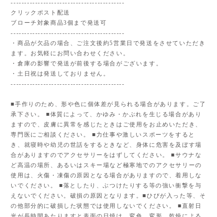
------------------------------------------
クリックポスト配送
ブローチ対象商品3個まで発送可
------------------------------------------
・商品が欠品の場合、ご注文後約5営業日で発送をさせていただき
ます。お気軽にお問い合わせください。
・倉庫の影響で発送が前後する場合がございます。
・土日祝は発送しておりません。
------------------------------------------
■手作りのため、形や色に個体差が見られる場合があります。ご了
承下さい。 ■体質によって、かゆみ・かぶれを生じる場合があり
ますので、皮膚に異常を感じたときはご使用をお止めいただき、
専門医にご相談ください。 ■力仕事や激しいスポーツをすると
き、就寝時や幼児の世話をするときなど、身体に危害を及ぼす場
合がありますのでアクセサリーをはずしてください。 ■サウナな
ど高温の場所、あるいはスキー場など極寒地でのアクセサリーの
使用は、火傷・凍傷の原因となる場合がありますので、着用しな
いでください。 ■落としたり、ぶつけたりする等の強い衝撃を与
えないでください。破損の原因となります。■ひびが入った等、そ
の他部分的に破損した状態では使用しないでください。 ■直射日
光が長時間あたりますと表面の日焼け、変色、変形、乾燥による