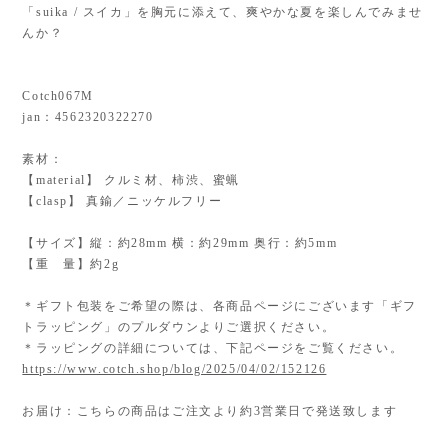
「suika / スイカ」を胸元に添えて、爽やかな夏を楽しんでみませ
んか？
Cotch067M
jan：4562320322270
素材：
【material】 クルミ材、柿渋、蜜蝋
【clasp】 真鍮／ニッケルフリー
【サイズ】縦：約28mm 横：約29mm 奥行：約5mm
【重 量】約2g
＊ギフト包装をご希望の際は、各商品ページにございます「ギフ
トラッピング」のプルダウンよりご選択ください。
＊ラッピングの詳細については、下記ページをご覧ください。
https://www.cotch.shop/blog/2025/04/02/152126
お届け：こちらの商品はご注文より約3営業日で発送致します