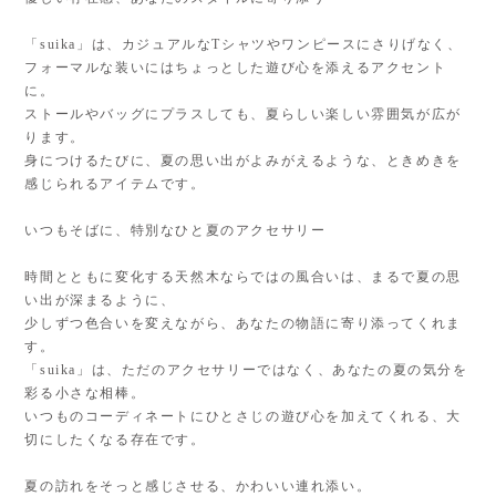
「suika」は、カジュアルなTシャツやワンピースにさりげなく、
フォーマルな装いにはちょっとした遊び心を添えるアクセント
に。
ストールやバッグにプラスしても、夏らしい楽しい雰囲気が広が
ります。
身につけるたびに、夏の思い出がよみがえるような、ときめきを
感じられるアイテムです。
いつもそばに、特別なひと夏のアクセサリー
時間とともに変化する天然木ならではの風合いは、まるで夏の思
い出が深まるように、
少しずつ色合いを変えながら、あなたの物語に寄り添ってくれま
す。
「suika」は、ただのアクセサリーではなく、あなたの夏の気分を
彩る小さな相棒。
いつものコーディネートにひとさじの遊び心を加えてくれる、大
切にしたくなる存在です。
夏の訪れをそっと感じさせる、かわいい連れ添い。