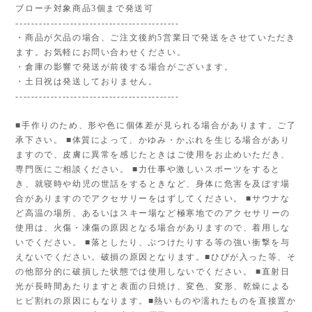
ブローチ対象商品3個まで発送可
------------------------------------------
・商品が欠品の場合、ご注文後約5営業日で発送をさせていただき
ます。お気軽にお問い合わせください。
・倉庫の影響で発送が前後する場合がございます。
・土日祝は発送しておりません。
------------------------------------------
■手作りのため、形や色に個体差が見られる場合があります。ご了
承下さい。 ■体質によって、かゆみ・かぶれを生じる場合があり
ますので、皮膚に異常を感じたときはご使用をお止めいただき、
専門医にご相談ください。 ■力仕事や激しいスポーツをすると
き、就寝時や幼児の世話をするときなど、身体に危害を及ぼす場
合がありますのでアクセサリーをはずしてください。 ■サウナな
ど高温の場所、あるいはスキー場など極寒地でのアクセサリーの
使用は、火傷・凍傷の原因となる場合がありますので、着用しな
いでください。 ■落としたり、ぶつけたりする等の強い衝撃を与
えないでください。破損の原因となります。■ひびが入った等、そ
の他部分的に破損した状態では使用しないでください。 ■直射日
光が長時間あたりますと表面の日焼け、変色、変形、乾燥による
ヒビ割れの原因にもなります。■熱いものや濡れたものを直接置か