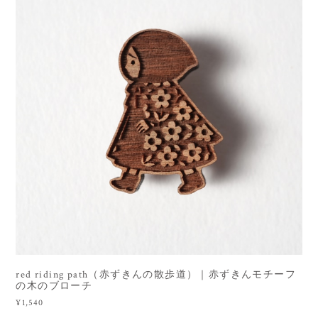
red riding path（赤ずきんの散歩道）｜赤ずきんモチーフ
の木のブローチ
¥1,540