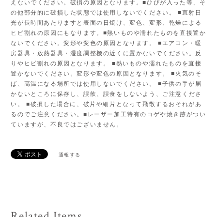
えないでください。破損の原因となります。■ひびが入った等、そ
の他部分的に破損した状態では使用しないでください。 ■直射日
光が長時間あたりますと表面の日焼け、変色、変形、乾燥による
ヒビ割れの原因にもなります。■熱いものや濡れたものを直接置か
ないでください。変形や変色の原因となります。 ■エアコン・暖
房器具・放熱器具・湿度調整機の近くに置かないでください。反
りやヒビ割れの原因となります。 ■熱いものや濡れたものを直接
置かないでください。変形や変色の原因となります。 ■火気のそ
ば、高温になる場所では使用しないでください。 ■子供の手が届
かないところに保存し、誤飲、誤食をしないよう、ご注意くださ
い。 ■破損した場合に、破片や細片となって飛散するおそれがあ
るのでご注意ください。■レーザー加工特有のコゲや焼き跡がつい
ていますが、不良ではございません。
通報する
Related Items