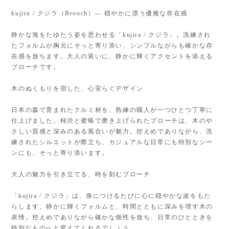
kujira / クジラ（Brooch）— 穏やかに漂う優雅な存在感
静かな海をたゆたう姿を思わせる「kujira / クジラ」。洗練され
たフォルムが胸元にそっと寄り添い、シンプルながらも確かな存
在感を放ちます。大人の装いに、静かに輝くアクセントを添える
ブローチです。
木のぬくもりを宿した、心安らぐデザイン
日本の森で育まれたクルミ材を、熟練の職人が一つひとつ丁寧に
仕上げました。柿渋と蜜蝋で磨き上げられたブローチは、木のや
さしい質感と深みのある風合いが魅力。控えめでありながら、洗
練されたシルエットが際立ち、カジュアルな日常にも特別なシー
ンにも、そっと寄り添います。
大人の魅力を引き立てる、時を刻むブローチ
「kujira / クジラ」は、身につけるたびに心に穏やかな波をもた
らします。静かに輝くフォルムと、時間とともに深みを増す木の
表情。控えめでありながら確かな個性を放ち、日常のひとときを
特別なものへと変えてくれるでしょう。