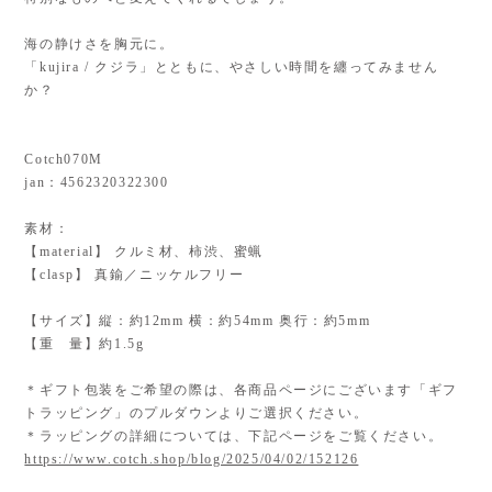
海の静けさを胸元に。
「kujira / クジラ」とともに、やさしい時間を纏ってみません
か？
Cotch070M
jan：4562320322300
素材：
【material】 クルミ材、柿渋、蜜蝋
【clasp】 真鍮／ニッケルフリー
【サイズ】縦：約12mm 横：約54mm 奥行：約5mm
【重 量】約1.5g
＊ギフト包装をご希望の際は、各商品ページにございます「ギフ
トラッピング」のプルダウンよりご選択ください。
＊ラッピングの詳細については、下記ページをご覧ください。
https://www.cotch.shop/blog/2025/04/02/152126