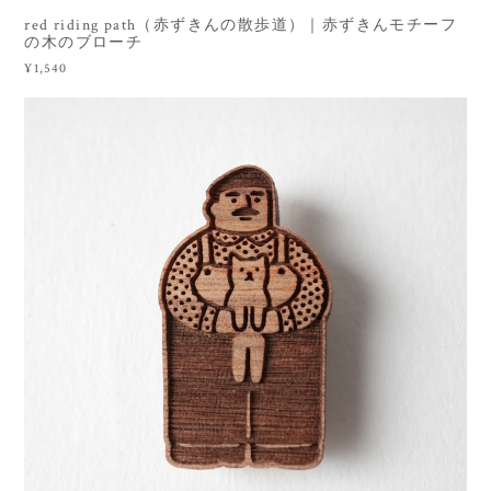
red riding path（赤ずきんの散歩道）｜赤ずきんモチーフ
の木のブローチ
¥1,540