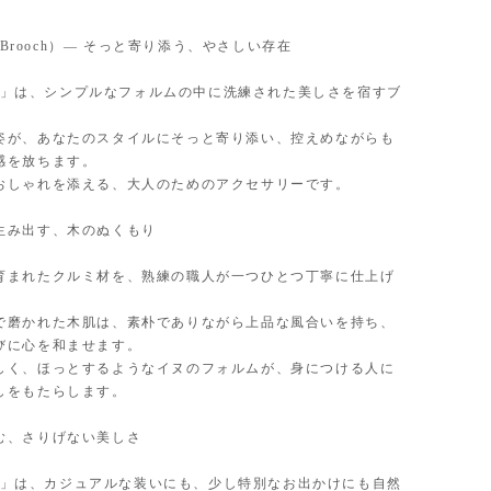
ヌ（Brooch）— そっと寄り添う、やさしい存在
 イヌ」は、シンプルなフォルムの中に洗練された美しさを宿すブ
姿が、あなたのスタイルにそっと寄り添い、控えめながらも
感を放ちます。
おしゃれを添える、大人のためのアクセサリーです。
生み出す、木のぬくもり
育まれたクルミ材を、熟練の職人が一つひとつ丁寧に仕上げ
で磨かれた木肌は、素朴でありながら上品な風合いを持ち、
びに心を和ませます。
しく、ほっとするようなイヌのフォルムが、身につける人に
しをもたらします。
む、さりげない美しさ
 イヌ」は、カジュアルな装いにも、少し特別なお出かけにも自然