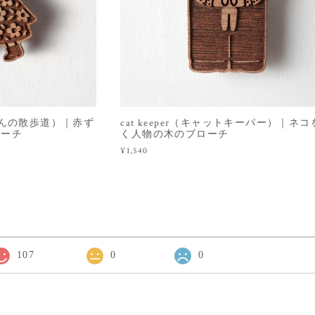
（赤ずきんの散歩道）｜赤ず
cat keeper（キャットキーパー）｜ネ
ローチ
く人物の木のブローチ
¥1,540
107
0
0