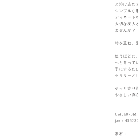
と溶け込む
シンプルな
ディネート
大切な友人
ませんか？
時を重ね、
使うほどに
へと育って
手にするた
セサリーと
そっと寄り
やさしい存
Cotch073M
jan：45623
素材：