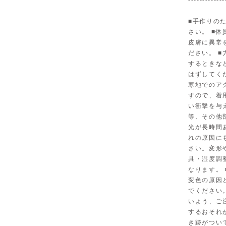
-------------
■手作りの
さい。 ■
皮膚に異常
ださい。 
するときな
はずしてく
寒地でのア
すので、着
い衝撃を与
等、その他
光が長時間
れの原因に
さい。変形
具・湿度調
なります。
変色の原因
でください
いよう、ご
するおそれ
き跡がつい