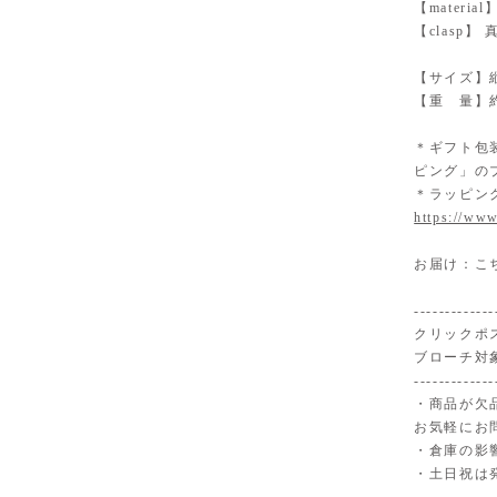
【mater
【clasp
【サイズ】縦
【重 量】約
＊ギフト包
ピング」の
＊ラッピン
https://www
お届け：こ
-------------
クリックポ
ブローチ対
-------------
・商品が欠
お気軽にお
・倉庫の影
・土日祝は