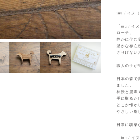
inu / イ
「inu /
ローチ。
3
/
5
静かに佇む
温かな存在
さりげない
職人の手が
日本の森で
ました。
柿渋と蜜蝋
手に取るた
どこか懐か
やさしい癒
日常に馴染
「inu /