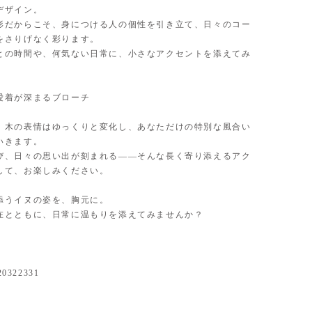
デザイン。
形だからこそ、身につける人の個性を引き立て、日々のコー
をさりげなく彩ります。
との時間や、何気ない日常に、小さなアクセントを添えてみ
愛着が深まるブローチ
、木の表情はゆっくりと変化し、あなただけの特別な風合い
いきます。
び、日々の思い出が刻まれる——そんな長く寄り添えるアク
して、お楽しみください。
添うイヌの姿を、胸元に。
在とともに、日常に温もりを添えてみませんか？
20322331