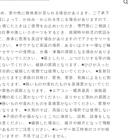
-----------------------------
ため、形や色に個体差が見られる場合があります。ご了承下
体質によって、かゆみ・かぶれを生じる場合がありますので、
を感じたときはご使用をお止めいただき、専門医にご相談く
■力仕事や激しいスポーツをするとき、就寝時や幼児の世話を
ど、身体に危害を及ぼす場合がありますのでアクセサリーを
ださい。 ■サウナなど高温の場所、あるいはスキー場など極
クセサリーの使用は、火傷・凍傷の原因となる場合がありま
用しないでください。 ■落としたり、ぶつけたりする等の強
えないでください。破損の原因となります。■ひびが入った
部分的に破損した状態では使用しないでください。 ■直射日
あたりますと表面の日焼け、変色、変形、乾燥によるヒビ割
もなります。■熱いものや濡れたものを直接置かないでくだ
や変色の原因となります。 ■エアコン・暖房器具・放熱器
整機の近くに置かないでください。反りやヒビ割れの原因と
 ■熱いものや濡れたものを直接置かないでください。変形や
となります。 ■火気のそば、高温になる場所では使用しない
。 ■子供の手が届かないところに保存し、誤飲、誤食をしな
注意ください。 ■破損した場合に、破片や細片となって飛散
があるのでご注意ください。■レーザー加工特有のコゲや焼
ていますが、不良ではございません。