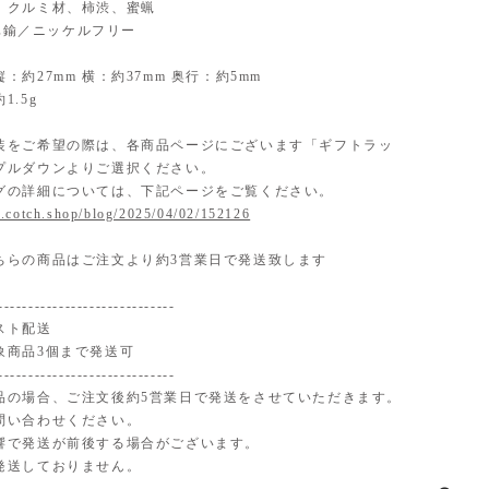
ial】 クルミ材、柿渋、蜜蝋
】 真鍮／ニッケルフリー
：約27mm 横：約37mm 奥行：約5mm
1.5g
装をご希望の際は、各商品ページにございます「ギフトラッ
プルダウンよりご選択ください。
グの詳細については、下記ページをご覧ください。
.cotch.shop/blog/2025/04/02/152126
ちらの商品はご注文より約3営業日で発送致します
-----------------------------
スト配送
象商品3個まで発送可
-----------------------------
品の場合、ご注文後約5営業日で発送をさせていただきます。
問い合わせください。
響で発送が前後する場合がございます。
発送しておりません。