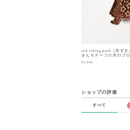
red riding path
きんモチーフの木のブ
¥1,540
ショップの評価
すべて