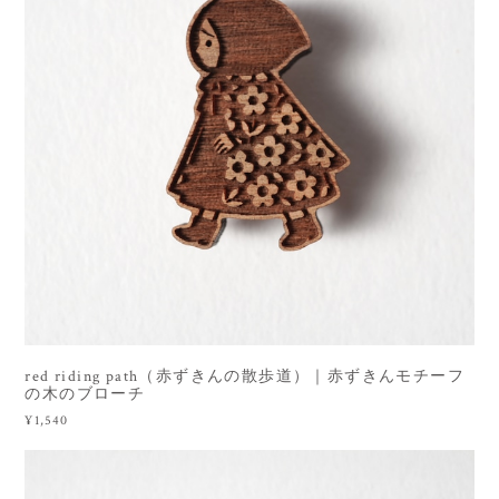
red riding path（赤ずきんの散歩道）｜赤ずきんモチーフ
の木のブローチ
¥1,540