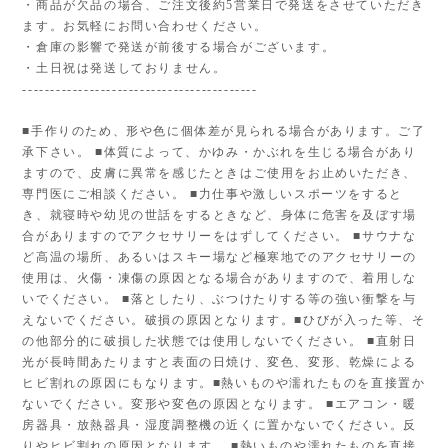
・商品が欠品の場合、ご注文後約5営業日で発送をさせていただき
ます。お気軽にお問い合わせください。
・倉庫の影響で発送が前後する場合がございます。
・土日祝は発送しておりません。
------------------------------------------
■手作りのため、形や色に個体差が見られる場合があります。ご了
承下さい。 ■体質によって、かゆみ・かぶれを生じる場合があり
ますので、皮膚に異常を感じたときはご使用をお止めいただき、
専門医にご相談ください。 ■力仕事や激しいスポーツをすると
き、就寝時や幼児の世話をするときなど、身体に危害を及ぼす場
合がありますのでアクセサリーをはずしてください。 ■サウナな
ど高温の場所、あるいはスキー場など極寒地でのアクセサリーの
使用は、火傷・凍傷の原因となる場合がありますので、着用しな
いでください。 ■落としたり、ぶつけたりする等の強い衝撃を与
えないでください。破損の原因となります。■ひびが入った等、そ
の他部分的に破損した状態では使用しないでください。 ■直射日
光が長時間あたりますと表面の日焼け、変色、変形、乾燥による
ヒビ割れの原因にもなります。■熱いものや濡れたものを直接置か
ないでください。変形や変色の原因となります。 ■エアコン・暖
房器具・放熱器具・湿度調整機の近くに置かないでください。反
りやヒビ割れの原因となります。 ■熱いものや濡れたものを直接