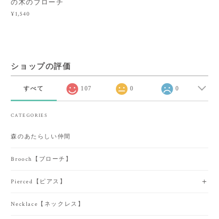
の木のブローチ
¥1,540
ショップの評価
すべて
107
0
0
CATEGORIES
森のあたらしい仲間
Brooch【ブローチ】
Pierced【ピアス】
Necklace【ネックレス】