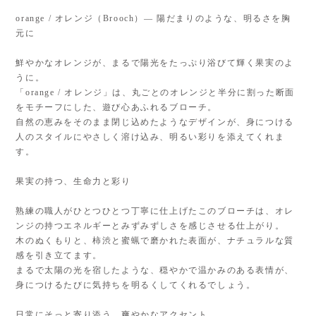
orange / オレンジ（Brooch）— 陽だまりのような、明るさを胸
元に
鮮やかなオレンジが、まるで陽光をたっぷり浴びて輝く果実のよ
うに。
「orange / オレンジ」は、丸ごとのオレンジと半分に割った断面
をモチーフにした、遊び心あふれるブローチ。
自然の恵みをそのまま閉じ込めたようなデザインが、身につける
人のスタイルにやさしく溶け込み、明るい彩りを添えてくれま
す。
果実の持つ、生命力と彩り
熟練の職人がひとつひとつ丁寧に仕上げたこのブローチは、オレ
ンジの持つエネルギーとみずみずしさを感じさせる仕上がり。
木のぬくもりと、柿渋と蜜蝋で磨かれた表面が、ナチュラルな質
感を引き立てます。
まるで太陽の光を宿したような、穏やかで温かみのある表情が、
身につけるたびに気持ちを明るくしてくれるでしょう。
日常にそっと寄り添う、爽やかなアクセント