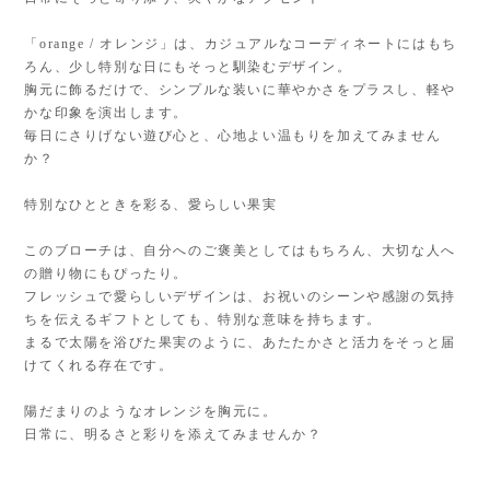
「orange / オレンジ」は、カジュアルなコーディネートにはもち
ろん、少し特別な日にもそっと馴染むデザイン。
胸元に飾るだけで、シンプルな装いに華やかさをプラスし、軽や
かな印象を演出します。
毎日にさりげない遊び心と、心地よい温もりを加えてみません
か？
特別なひとときを彩る、愛らしい果実
このブローチは、自分へのご褒美としてはもちろん、大切な人へ
の贈り物にもぴったり。
フレッシュで愛らしいデザインは、お祝いのシーンや感謝の気持
ちを伝えるギフトとしても、特別な意味を持ちます。
まるで太陽を浴びた果実のように、あたたかさと活力をそっと届
けてくれる存在です。
陽だまりのようなオレンジを胸元に。
日常に、明るさと彩りを添えてみませんか？