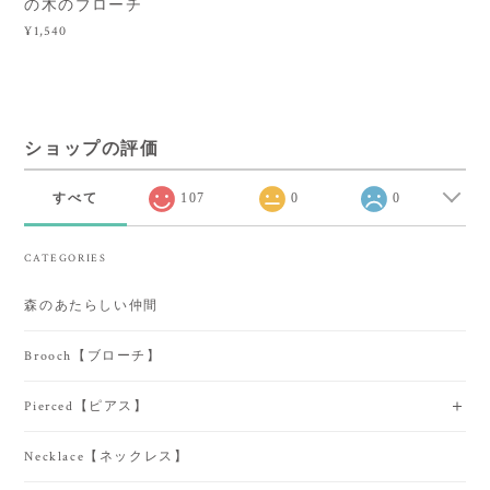
の木のブローチ
¥1,540
ショップの評価
すべて
107
0
0
CATEGORIES
森のあたらしい仲間
Brooch【ブローチ】
Pierced【ピアス】
Necklace【ネックレス】