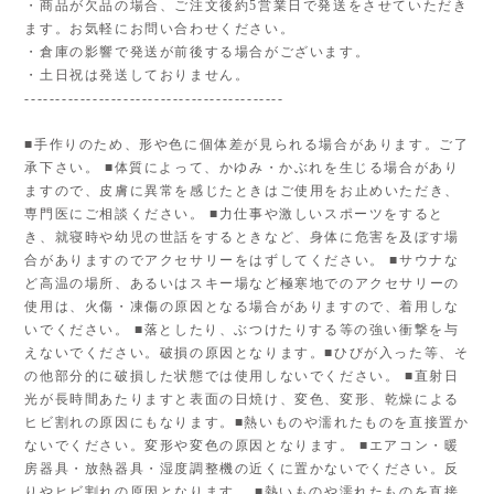
・商品が欠品の場合、ご注文後約5営業日で発送をさせていただき
ます。お気軽にお問い合わせください。
・倉庫の影響で発送が前後する場合がございます。
・土日祝は発送しておりません。
------------------------------------------
■手作りのため、形や色に個体差が見られる場合があります。ご了
承下さい。 ■体質によって、かゆみ・かぶれを生じる場合があり
ますので、皮膚に異常を感じたときはご使用をお止めいただき、
専門医にご相談ください。 ■力仕事や激しいスポーツをすると
き、就寝時や幼児の世話をするときなど、身体に危害を及ぼす場
合がありますのでアクセサリーをはずしてください。 ■サウナな
ど高温の場所、あるいはスキー場など極寒地でのアクセサリーの
使用は、火傷・凍傷の原因となる場合がありますので、着用しな
いでください。 ■落としたり、ぶつけたりする等の強い衝撃を与
えないでください。破損の原因となります。■ひびが入った等、そ
の他部分的に破損した状態では使用しないでください。 ■直射日
光が長時間あたりますと表面の日焼け、変色、変形、乾燥による
ヒビ割れの原因にもなります。■熱いものや濡れたものを直接置か
ないでください。変形や変色の原因となります。 ■エアコン・暖
房器具・放熱器具・湿度調整機の近くに置かないでください。反
りやヒビ割れの原因となります。 ■熱いものや濡れたものを直接