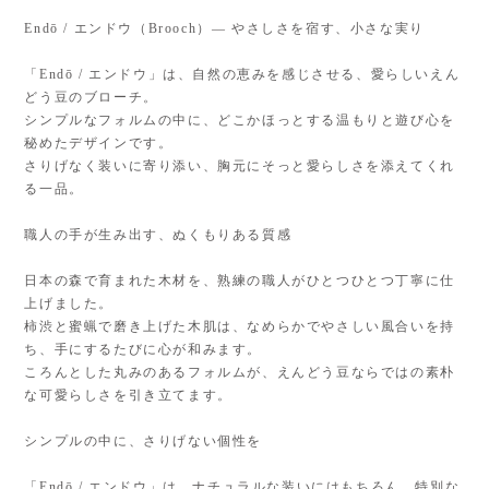
Endō / エンドウ（Brooch）— やさしさを宿す、小さな実り
「Endō / エンドウ」は、自然の恵みを感じさせる、愛らしいえん
どう豆のブローチ。
シンプルなフォルムの中に、どこかほっとする温もりと遊び心を
秘めたデザインです。
さりげなく装いに寄り添い、胸元にそっと愛らしさを添えてくれ
る一品。
職人の手が生み出す、ぬくもりある質感
日本の森で育まれた木材を、熟練の職人がひとつひとつ丁寧に仕
上げました。
柿渋と蜜蝋で磨き上げた木肌は、なめらかでやさしい風合いを持
ち、手にするたびに心が和みます。
ころんとした丸みのあるフォルムが、えんどう豆ならではの素朴
な可愛らしさを引き立てます。
シンプルの中に、さりげない個性を
「Endō / エンドウ」は、ナチュラルな装いにはもちろん、特別な