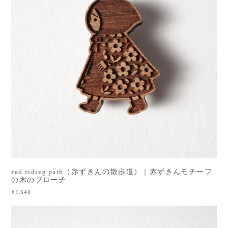
red riding path（赤ずきんの散歩道）｜赤ずきんモチーフ
の木のブローチ
¥1,540