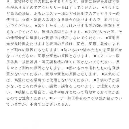
き、就寝時や幼児の世話をするときなど、身体に危害を及ぼす場
合がありますのでアクセサリーをはずしてください。 ■サウナな
ど高温の場所、あるいはスキー場など極寒地でのアクセサリーの
使用は、火傷・凍傷の原因となる場合がありますので、着用しな
いでください。 ■落としたり、ぶつけたりする等の強い衝撃を与
えないでください。破損の原因となります。■ひびが入った等、そ
の他部分的に破損した状態では使用しないでください。 ■直射日
光が長時間あたりますと表面の日焼け、変色、変形、乾燥による
ヒビ割れの原因にもなります。■熱いものや濡れたものを直接置か
ないでください。変形や変色の原因となります。 ■エアコン・暖
房器具・放熱器具・湿度調整機の近くに置かないでください。反
りやヒビ割れの原因となります。 ■熱いものや濡れたものを直接
置かないでください。変形や変色の原因となります。 ■火気のそ
ば、高温になる場所では使用しないでください。 ■子供の手が届
かないところに保存し、誤飲、誤食をしないよう、ご注意くださ
い。 ■破損した場合に、破片や細片となって飛散するおそれがあ
るのでご注意ください。■レーザー加工特有のコゲや焼き跡がつい
ていますが、不良ではございません。