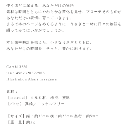
使うほどに深まる、あなただけの物語
素材は時間とともにやわらかな変化を見せ、ブローチそのものが
あなただけの表情に育っていきます。
まるで本のページをめくるように、うさぎと一緒に日々の物語を
綴ってみてはいかがでしょうか。
本と懐中時計を携えた、小さなうさぎとともに。
あなただけの時間を、そっと、豊かに彩ります。
Cotch136M
jan：4562320322966
Illustration Akari hasegawa
素材：
【material】 クルミ材、柿渋、蜜蝋
【clasp】 真鍮／ニッケルフリー
【サイズ】縦：約33mm 横：約25mm 奥行：約5mm
【重 量】約2g