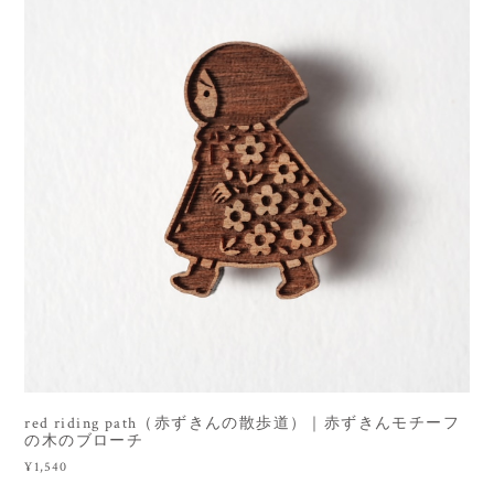
red riding path（赤ずきんの散歩道）｜赤ずきんモチーフ
の木のブローチ
¥1,540