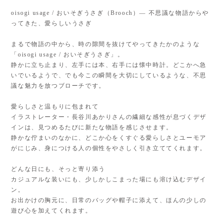
oisogi usage / おいそぎうさぎ（Brooch）— 不思議な物語からや
ってきた、愛らしいうさぎ
まるで物語の中から、時の隙間を抜けてやってきたかのような
「oisogi usage / おいそぎうさぎ」。
静かに立ち止まり、左手には本、右手には懐中時計。どこかへ急
いでいるようで、でも今この瞬間を大切にしているような、不思
議な魅力を放つブローチです。
愛らしさと温もりに包まれて
イラストレーター・長谷川あかりさんの繊細な感性が息づくデザ
インは、見つめるたびに新たな物語を感じさせます。
静かな佇まいのなかに、どこか心をくすぐる愛らしさとユーモア
がにじみ、身につける人の個性をやさしく引き立ててくれます。
どんな日にも、そっと寄り添う
カジュアルな装いにも、少しかしこまった場にも溶け込むデザイ
ン。
お出かけの胸元に、日常のバッグや帽子に添えて、ほんの少しの
遊び心を加えてくれます。