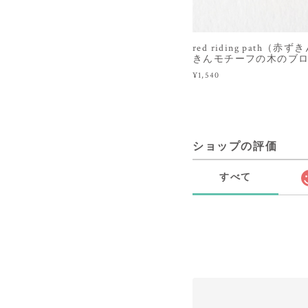
red riding path
きんモチーフの木のブ
¥1,540
ショップの評価
すべて