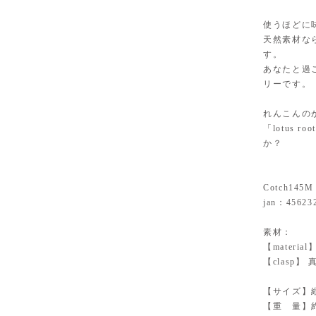
使うほどに
天然素材な
す。
あなたと過
リーです。
れんこんの
「lotus
か？
Cotch145M
jan：45623
素材：
【mater
【clasp
【サイズ】縦
【重 量】約