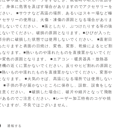
■力仕事や激しいスポーツをするとき、就寝時や幼児の世話を
ど、身体に危害を及ぼす場合がありますのでアクセサリーを
ださい。 ■サウナなど高温の場所、あるいはスキー場など極
クセサリーの使用は、火傷・凍傷の原因となる場合がありま
用しないでください。 ■落としたり、ぶつけたりする等の強
えないでください。破損の原因となります。■ひびが入った
部分的に破損した状態では使用しないでください。 ■直射日
あたりますと表面の日焼け、変色、変形、乾燥によるヒビ割
もなります。■熱いものや濡れたものを直接置かないでくだ
や変色の原因となります。 ■エアコン・暖房器具・放熱器
整機の近くに置かないでください。反りやヒビ割れの原因と
 ■熱いものや濡れたものを直接置かないでください。変形や
となります。 ■火気のそば、高温になる場所では使用しない
。 ■子供の手が届かないところに保存し、誤飲、誤食をしな
注意ください。 ■破損した場合に、破片や細片となって飛散
があるのでご注意ください。■レーザー加工特有のコゲや焼
ていますが、不良ではございません。
通報する