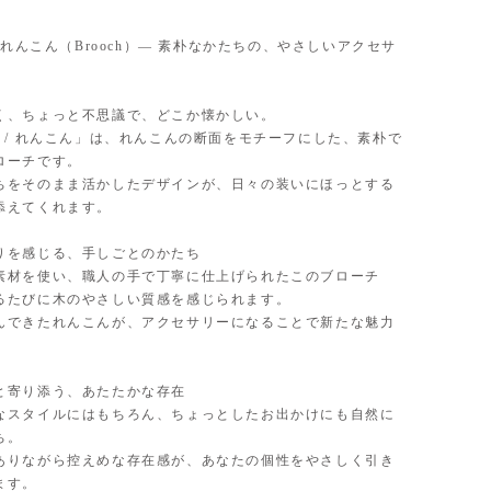
oot / れんこん（Brooch）— 素朴なかたちの、やさしいアクセサ
く、ちょっと不思議で、どこか懐かしい。
 root / れんこん」は、れんこんの断面をモチーフにした、素朴で
ローチです。
ちをそのまま活かしたデザインが、日々の装いにほっとする
添えてくれます。
りを感じる、手しごとのかたち
素材を使い、職人の手で丁寧に仕上げられたこのブローチ
るたびに木のやさしい質感を感じられます。
んできたれんこんが、アクセサリーになることで新たな魅力
。
と寄り添う、あたたかな存在
なスタイルにはもちろん、ちょっとしたお出かけにも自然に
ち。
ありながら控えめな存在感が、あなたの個性をやさしく引き
ます。