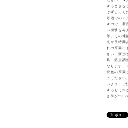
ださい。 
するときな
はずしてく
寒地でのア
すので、着
い衝撃を与
等、その他
光が長時間
れの原因に
さい。変形
具・湿度調
なります。
変色の原因
でください
いよう、ご
するおそれ
き跡がつい