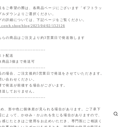
装をご希望の際は、各商品ページにございます「ギフトラッ
プルダウンよりご選択ください。
グの詳細については、下記ページをご覧ください。
.cotch.shop/blog/2025/04/02/152126
ちらの商品はご注文より約3営業日で発送致します
-----------------------------
スト配送
象商品3個まで発送可
-----------------------------
品の場合、ご注文後約5営業日で発送をさせていただきます。
問い合わせください。
響で発送が前後する場合がございます。
発送しておりません。
-----------------------------
ため、形や色に個体差が見られる場合があります。ご了承下
体質によって、かゆみ・かぶれを生じる場合がありますので、
を感じたときはご使用をお止めいただき、専門医にご相談く