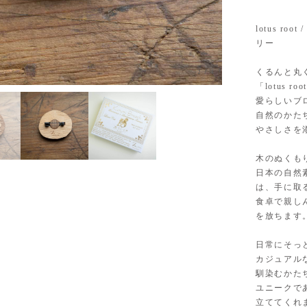
lotus r
リー
くるんと丸
2
/
4
「lotus
愛らしいブ
自然のかた
やさしさを
木のぬくも
日本の自然
は、手に取
食卓で親し
を放ちます
日常にそっ
カジュアル
馴染むかた
ユニークで
立ててくれ