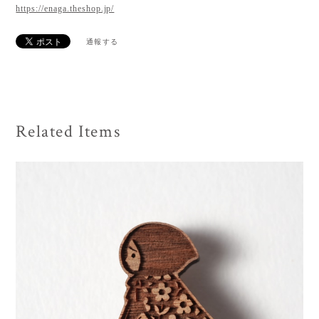
https://enaga.theshop.jp/
通報する
Related Items