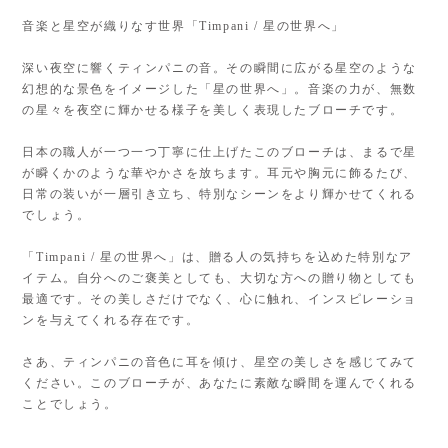
音楽と星空が織りなす世界「Timpani / 星の世界へ」
深い夜空に響くティンパニの音。その瞬間に広がる星空のような
幻想的な景色をイメージした「星の世界へ」。音楽の力が、無数
の星々を夜空に輝かせる様子を美しく表現したブローチです。
日本の職人が一つ一つ丁寧に仕上げたこのブローチは、まるで星
が瞬くかのような華やかさを放ちます。耳元や胸元に飾るたび、
日常の装いが一層引き立ち、特別なシーンをより輝かせてくれる
でしょう。
「Timpani / 星の世界へ」は、贈る人の気持ちを込めた特別なア
イテム。自分へのご褒美としても、大切な方への贈り物としても
最適です。その美しさだけでなく、心に触れ、インスピレーショ
ンを与えてくれる存在です。
さあ、ティンパニの音色に耳を傾け、星空の美しさを感じてみて
ください。このブローチが、あなたに素敵な瞬間を運んでくれる
ことでしょう。