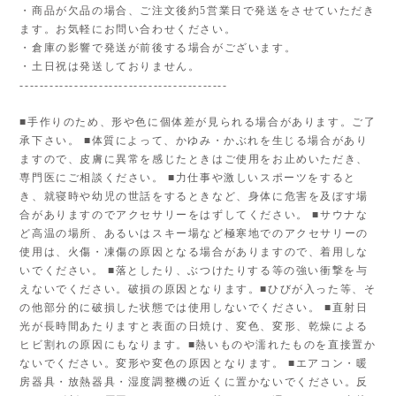
・商品が欠品の場合、ご注文後約5営業日で発送をさせていただき
ます。お気軽にお問い合わせください。
・倉庫の影響で発送が前後する場合がございます。
・土日祝は発送しておりません。
------------------------------------------
■手作りのため、形や色に個体差が見られる場合があります。ご了
承下さい。 ■体質によって、かゆみ・かぶれを生じる場合があり
ますので、皮膚に異常を感じたときはご使用をお止めいただき、
専門医にご相談ください。 ■力仕事や激しいスポーツをすると
き、就寝時や幼児の世話をするときなど、身体に危害を及ぼす場
合がありますのでアクセサリーをはずしてください。 ■サウナな
ど高温の場所、あるいはスキー場など極寒地でのアクセサリーの
使用は、火傷・凍傷の原因となる場合がありますので、着用しな
いでください。 ■落としたり、ぶつけたりする等の強い衝撃を与
えないでください。破損の原因となります。■ひびが入った等、そ
の他部分的に破損した状態では使用しないでください。 ■直射日
光が長時間あたりますと表面の日焼け、変色、変形、乾燥による
ヒビ割れの原因にもなります。■熱いものや濡れたものを直接置か
ないでください。変形や変色の原因となります。 ■エアコン・暖
房器具・放熱器具・湿度調整機の近くに置かないでください。反