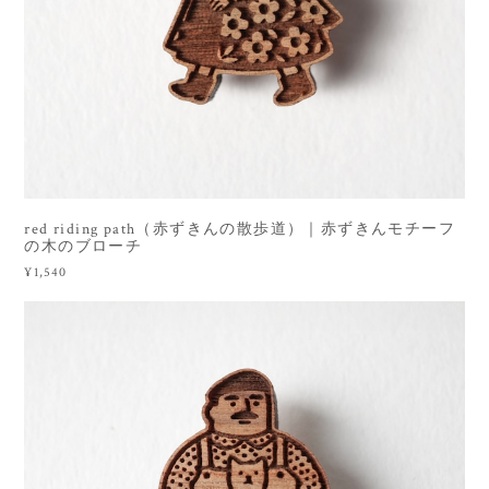
red riding path（赤ずきんの散歩道）｜赤ずきんモチーフ
の木のブローチ
¥1,540