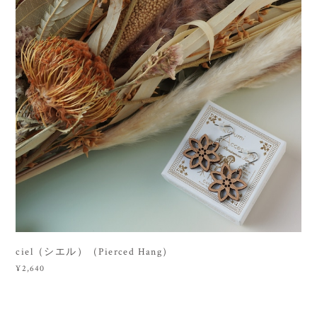
ciel（シエル）（Pierced Hang）
¥2,640