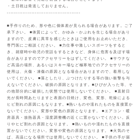
・土日祝は発送しておりません。
------------------------------------------
■手作りのため、形や色に個体差が見られる場合があります。ご了
承下さい。 ■体質によって、かゆみ・かぶれを生じる場合があり
ますので、皮膚に異常を感じたときはご使用をお止めいただき、
専門医にご相談ください。 ■力仕事や激しいスポーツをすると
き、就寝時や幼児の世話をするときなど、身体に危害を及ぼす場
合がありますのでアクセサリーをはずしてください。 ■サウナな
ど高温の場所、あるいはスキー場など極寒地でのアクセサリーの
使用は、火傷・凍傷の原因となる場合がありますので、着用しな
いでください。 ■落としたり、ぶつけたりする等の強い衝撃を与
えないでください。破損の原因となります。■ひびが入った等、そ
の他部分的に破損した状態では使用しないでください。 ■直射日
光が長時間あたりますと表面の日焼け、変色、変形、乾燥による
ヒビ割れの原因にもなります。■熱いものや濡れたものを直接置か
ないでください。変形や変色の原因となります。 ■エアコン・暖
房器具・放熱器具・湿度調整機の近くに置かないでください。反
りやヒビ割れの原因となります。 ■熱いものや濡れたものを直接
置かないでください。変形や変色の原因となります。 ■火気のそ
ば、高温になる場所では使用しないでください。 ■子供の手が届