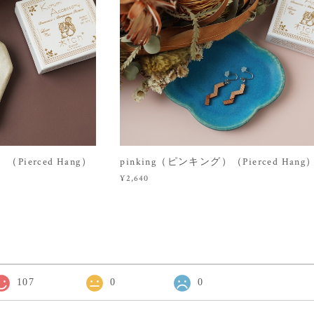
（Pierced Hang）
pinking（ピンキング）（Pierced Hang
¥2,640
107
0
0