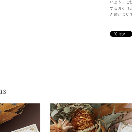
いよう、ご
するおそれ
き跡がつい
ms