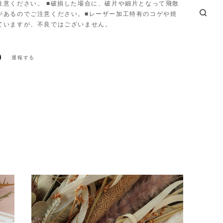
注意ください。 ■破損した場合に、破片や細片となって飛散
があるのでご注意ください。■レーザー加工特有のコゲや焼
ていますが、不良ではございません。
通報する