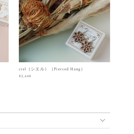
）
ciel（シエル）（Pierced Hang）
¥2,640