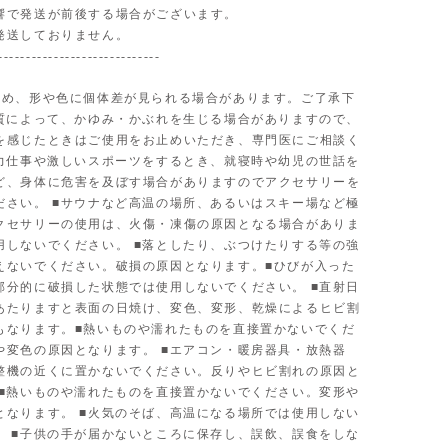
響で発送が前後する場合がございます。
発送しておりません。
-----------------------------
ため、形や色に個体差が見られる場合があります。ご了承下
体質によって、かゆみ・かぶれを生じる場合がありますので、
を感じたときはご使用をお止めいただき、専門医にご相談く
■力仕事や激しいスポーツをするとき、就寝時や幼児の世話を
ど、身体に危害を及ぼす場合がありますのでアクセサリーを
ださい。 ■サウナなど高温の場所、あるいはスキー場など極
クセサリーの使用は、火傷・凍傷の原因となる場合がありま
用しないでください。 ■落としたり、ぶつけたりする等の強
えないでください。破損の原因となります。■ひびが入った
部分的に破損した状態では使用しないでください。 ■直射日
あたりますと表面の日焼け、変色、変形、乾燥によるヒビ割
もなります。■熱いものや濡れたものを直接置かないでくだ
や変色の原因となります。 ■エアコン・暖房器具・放熱器
整機の近くに置かないでください。反りやヒビ割れの原因と
 ■熱いものや濡れたものを直接置かないでください。変形や
となります。 ■火気のそば、高温になる場所では使用しない
。 ■子供の手が届かないところに保存し、誤飲、誤食をしな