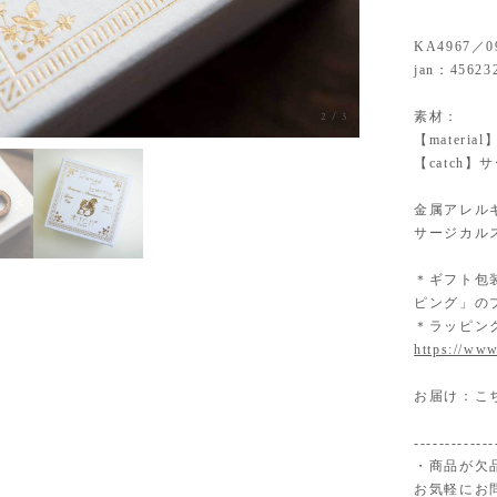
KA4967／0
jan：45623
素材：
2
/
3
【materi
【catch
金属アレル
サージカル
＊ギフト包
ピング」の
＊ラッピン
https://www
お届け：こ
-------------
・商品が欠
お気軽にお