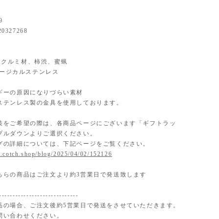
9
20327268
al】クルミ材、柿渋、蜜蝋
】サージカルステンレス
ギーの原因になりづらい素材
ステンレス製の金具を使用しております。
装をご希望の際は、各商品ページにございます「ギフトラッ
プルダウンよりご選択ください。
グの詳細については、下記ページをご覧ください。
.cotch.shop/blog/2025/04/02/152126
ちらの商品はご注文より約3営業日で発送致します
-----------------------------
品の場合、ご注文後約5営業日で発送をさせていただきます。
問い合わせください。