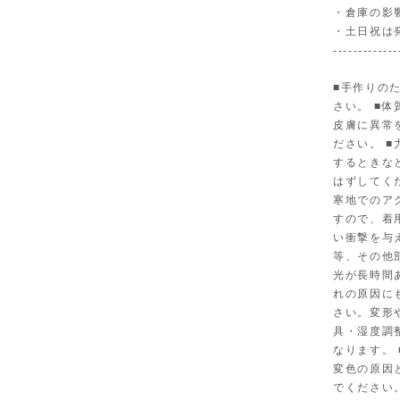
・倉庫の影
・土日祝は
-------------
■手作りの
さい。 ■
皮膚に異常
ださい。 
するときな
はずしてく
寒地でのア
すので、着
い衝撃を与
等、その他
光が長時間
れの原因に
さい。変形
具・湿度調
なります。
変色の原因
でください