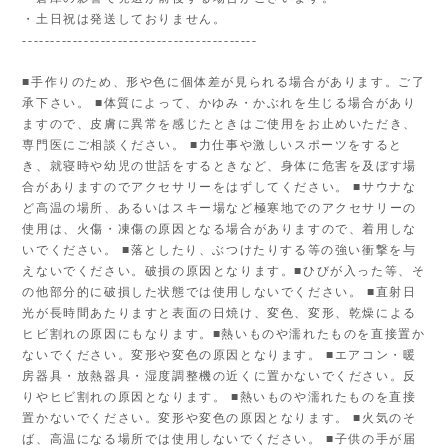
・土日祝は発送しておりません。
------------------------------------------
■手作りのため、形や色に個体差が見られる場合があります。ご了
承下さい。 ■体質によって、かゆみ・かぶれを生じる場合があり
ますので、皮膚に異常を感じたときはご使用をお止めいただき、
専門医にご相談ください。 ■力仕事や激しいスポーツをすると
き、就寝時や幼児の世話をするときなど、身体に危害を及ぼす場
合がありますのでアクセサリーをはずしてください。 ■サウナな
ど高温の場所、あるいはスキー場など極寒地でのアクセサリーの
使用は、火傷・凍傷の原因となる場合がありますので、着用しな
いでください。 ■落としたり、ぶつけたりする等の強い衝撃を与
えないでください。破損の原因となります。■ひびが入った等、そ
の他部分的に破損した状態では使用しないでください。 ■直射日
光が長時間あたりますと表面の日焼け、変色、変形、乾燥による
ヒビ割れの原因にもなります。■熱いものや濡れたものを直接置か
ないでください。変形や変色の原因となります。 ■エアコン・暖
房器具・放熱器具・湿度調整機の近くに置かないでください。反
りやヒビ割れの原因となります。 ■熱いものや濡れたものを直接
置かないでください。変形や変色の原因となります。 ■火気のそ
ば、高温になる場所では使用しないでください。 ■子供の手が届