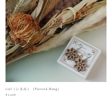
ciel（シエル）（Pierced Hang）
¥2,640