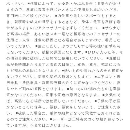
承下さい。 ■体質によって、かゆみ・かぶれを生じる場合があり
ますので、皮膚に異常を感じたときはご使用をお止めいただき、
専門医にご相談ください。 ■力仕事や激しいスポーツをすると
き、就寝時や幼児の世話をするときなど、身体に危害を及ぼす場
合がありますのでアクセサリーをはずしてください。 ■サウナな
ど高温の場所、あるいはスキー場など極寒地でのアクセサリーの
使用は、火傷・凍傷の原因となる場合がありますので、着用しな
いでください。 ■落としたり、ぶつけたりする等の強い衝撃を与
えないでください。破損の原因となります。■ひびが入った等、そ
の他部分的に破損した状態では使用しないでください。 ■直射日
光が長時間あたりますと表面の日焼け、変色、変形、乾燥による
ヒビ割れの原因にもなります。■熱いものや濡れたものを直接置か
ないでください。変形や変色の原因となります。 ■エアコン・暖
房器具・放熱器具・湿度調整機の近くに置かないでください。反
りやヒビ割れの原因となります。 ■熱いものや濡れたものを直接
置かないでください。変形や変色の原因となります。 ■火気のそ
ば、高温になる場所では使用しないでください。 ■子供の手が届
かないところに保存し、誤飲、誤食をしないよう、ご注意くださ
い。 ■破損した場合に、破片や細片となって飛散するおそれがあ
るのでご注意ください。■レーザー加工特有のコゲや焼き跡がつい
ていますが、不良ではございません。