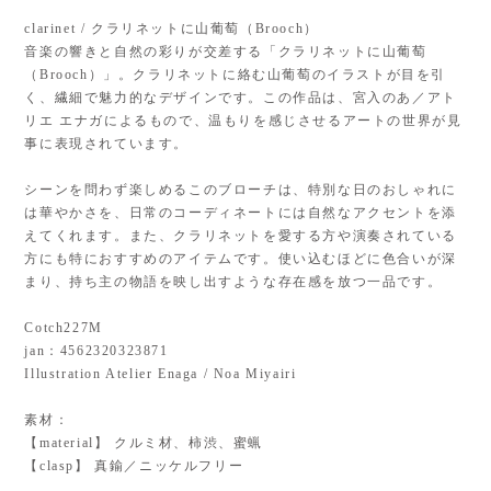
clarinet / クラリネットに山葡萄（Brooch）
音楽の響きと自然の彩りが交差する「クラリネットに山葡萄
（Brooch）」。クラリネットに絡む山葡萄のイラストが目を引
く、繊細で魅力的なデザインです。この作品は、宮入のあ／アト
リエ エナガによるもので、温もりを感じさせるアートの世界が見
事に表現されています。
シーンを問わず楽しめるこのブローチは、特別な日のおしゃれに
は華やかさを、日常のコーディネートには自然なアクセントを添
えてくれます。また、クラリネットを愛する方や演奏されている
方にも特におすすめのアイテムです。使い込むほどに色合いが深
まり、持ち主の物語を映し出すような存在感を放つ一品です。
Cotch227M
jan：4562320323871
Illustration Atelier Enaga / Noa Miyairi
素材：
【material】 クルミ材、柿渋、蜜蝋
【clasp】 真鍮／ニッケルフリー