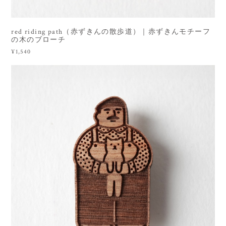
red riding path（赤ずきんの散歩道）｜赤ずきんモチーフ
の木のブローチ
¥1,540