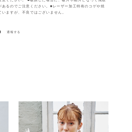
注意ください。 ■破損した場合に、破片や細片となって飛散
があるのでご注意ください。■レーザー加工特有のコゲや焼
ていますが、不良ではございません。
通報する