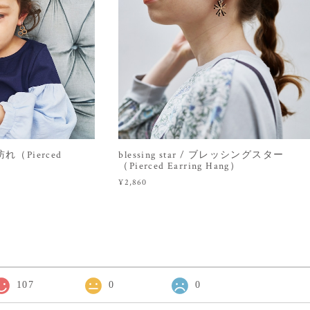
の訪れ（Pierced
blessing star / ブレッシングスター
（Pierced Earring Hang）
¥2,860
107
0
0