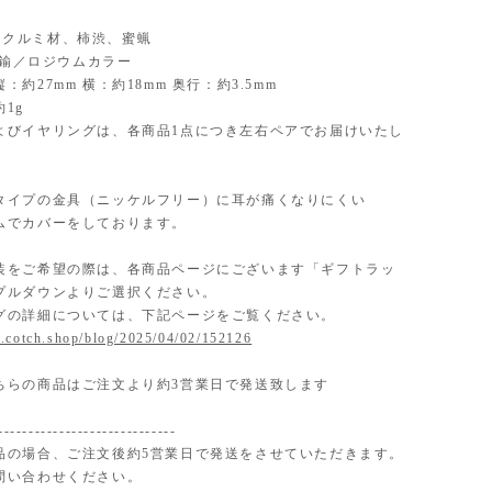
al】クルミ材、柿渋、蜜蝋
】真鍮／ロジウムカラー
：約27mm 横：約18mm 奥行：約3.5mm
1g
よびイヤリングは、各商品1点につき左右ペアでお届けいたし
タイプの金具（ニッケルフリー）に耳が痛くなりにくい
ムでカバーをしております。
装をご希望の際は、各商品ページにございます「ギフトラッ
プルダウンよりご選択ください。
グの詳細については、下記ページをご覧ください。
.cotch.shop/blog/2025/04/02/152126
ちらの商品はご注文より約3営業日で発送致します
-----------------------------
品の場合、ご注文後約5営業日で発送をさせていただきます。
問い合わせください。