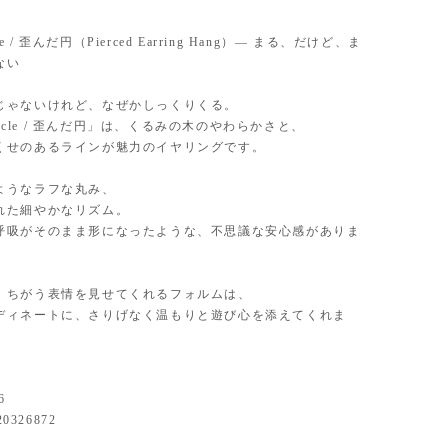
rcle / 歪んだ円（Pierced Earring Hang）— まる、だけど、ま
ない
じゃないけれど、なぜかしっくりくる。
circle / 歪んだ円」は、くるみの木のやわらかさと、
くせのあるラインが魅力のイヤリングです。
ようなラフな丸み、
れた細やかなリズム。
呼吸がそのまま形になったような、不思議な安心感がありま
、ちがう表情を見せてくれるフォルムは、
ディネートに、さりげなく温もりと遊び心を添えてくれま
6
20326872