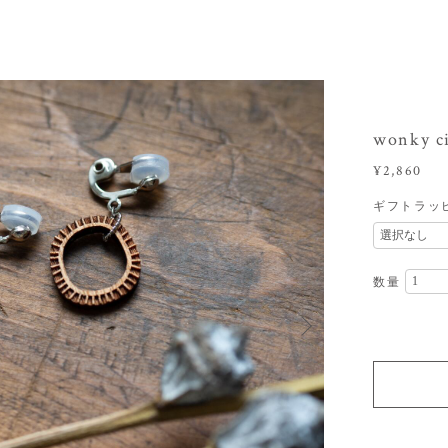
wonky c
¥2,860
ギフトラッ
数量