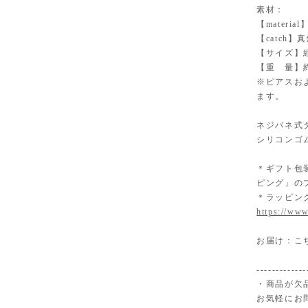
素材：
【materi
【catch
【サイズ】縦
【重 量】約
※ピアスお
ます。
ネジバネ式
シリコンゴ
＊ギフト包
ピング」の
＊ラッピン
https://www
お届け：こ
-------------
・商品が欠
お気軽にお