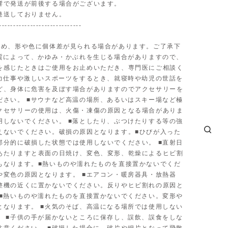
響で発送が前後する場合がございます。
発送しておりません。
-----------------------------
ため、形や色に個体差が見られる場合があります。ご了承下
体質によって、かゆみ・かぶれを生じる場合がありますので、
を感じたときはご使用をお止めいただき、専門医にご相談く
■力仕事や激しいスポーツをするとき、就寝時や幼児の世話を
ど、身体に危害を及ぼす場合がありますのでアクセサリーを
ださい。 ■サウナなど高温の場所、あるいはスキー場など極
クセサリーの使用は、火傷・凍傷の原因となる場合がありま
用しないでください。 ■落としたり、ぶつけたりする等の強
えないでください。破損の原因となります。■ひびが入った
部分的に破損した状態では使用しないでください。 ■直射日
あたりますと表面の日焼け、変色、変形、乾燥によるヒビ割
もなります。■熱いものや濡れたものを直接置かないでくだ
や変色の原因となります。 ■エアコン・暖房器具・放熱器
整機の近くに置かないでください。反りやヒビ割れの原因と
 ■熱いものや濡れたものを直接置かないでください。変形や
となります。 ■火気のそば、高温になる場所では使用しない
。 ■子供の手が届かないところに保存し、誤飲、誤食をしな