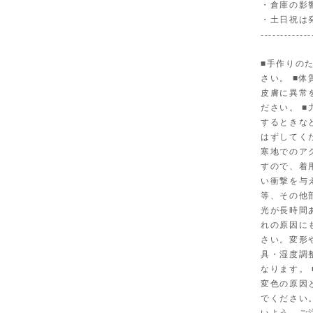
・倉庫の影
・土日祝は
-------------
■手作りの
さい。 ■
皮膚に異常
ださい。 
するときな
はずしてく
寒地でのア
すので、着
い衝撃を与
等、その他
光が長時間
れの原因に
さい。変形
具・湿度調
なります。
変色の原因
でください