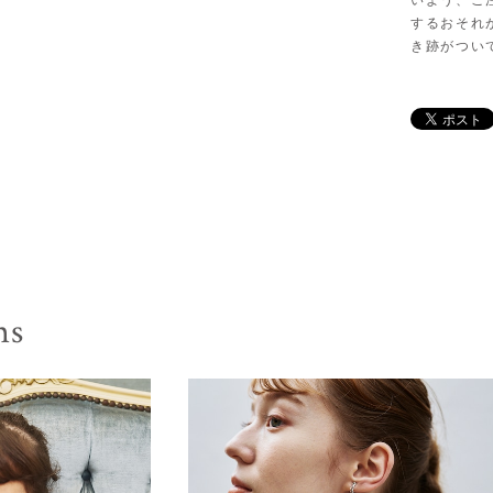
いよう、ご
するおそれ
き跡がつい
ms