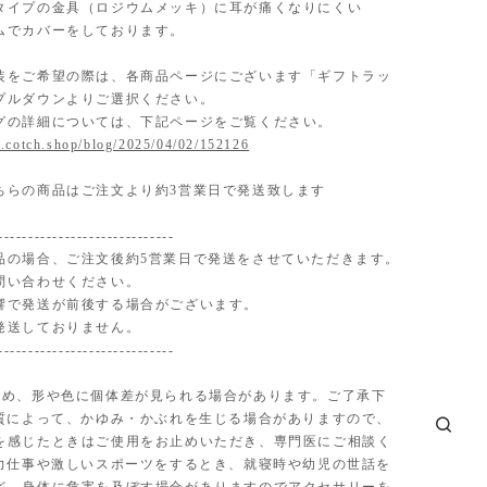
タイプの金具（ロジウムメッキ）に耳が痛くなりにくい
ムでカバーをしております。
装をご希望の際は、各商品ページにございます「ギフトラッ
プルダウンよりご選択ください。
グの詳細については、下記ページをご覧ください。
.cotch.shop/blog/2025/04/02/152126
ちらの商品はご注文より約3営業日で発送致します
-----------------------------
品の場合、ご注文後約5営業日で発送をさせていただきます。
問い合わせください。
響で発送が前後する場合がございます。
発送しておりません。
-----------------------------
ため、形や色に個体差が見られる場合があります。ご了承下
体質によって、かゆみ・かぶれを生じる場合がありますので、
を感じたときはご使用をお止めいただき、専門医にご相談く
■力仕事や激しいスポーツをするとき、就寝時や幼児の世話を