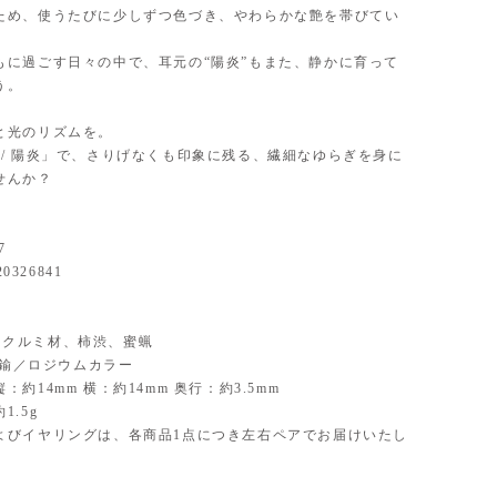
ため、使うたびに少しずつ色づき、やわらかな艶を帯びてい
もに過ごす日々の中で、耳元の“陽炎”もまた、静かに育って
う。
と光のリズムを。
haze / 陽炎」で、さりげなくも印象に残る、繊細なゆらぎを身に
せんか？
7
20326841
al】クルミ材、柿渋、蜜蝋
】真鍮／ロジウムカラー
：約14mm 横：約14mm 奥行：約3.5mm
1.5g
よびイヤリングは、各商品1点につき左右ペアでお届けいたし