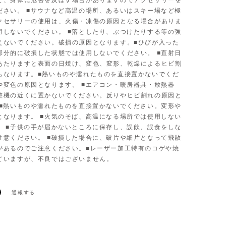
ど、身体に危害を及ぼす場合がありますのでアクセサリーを
ださい。 ■サウナなど高温の場所、あるいはスキー場など極
クセサリーの使用は、火傷・凍傷の原因となる場合がありま
用しないでください。 ■落としたり、ぶつけたりする等の強
えないでください。破損の原因となります。■ひびが入った
部分的に破損した状態では使用しないでください。 ■直射日
あたりますと表面の日焼け、変色、変形、乾燥によるヒビ割
もなります。■熱いものや濡れたものを直接置かないでくだ
や変色の原因となります。 ■エアコン・暖房器具・放熱器
整機の近くに置かないでください。反りやヒビ割れの原因と
 ■熱いものや濡れたものを直接置かないでください。変形や
となります。 ■火気のそば、高温になる場所では使用しない
。 ■子供の手が届かないところに保存し、誤飲、誤食をしな
注意ください。 ■破損した場合に、破片や細片となって飛散
があるのでご注意ください。■レーザー加工特有のコゲや焼
ていますが、不良ではございません。
通報する