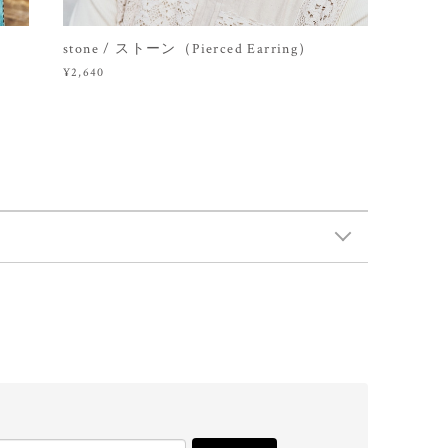
stone / ストーン（Pierced Earring）
¥2,640