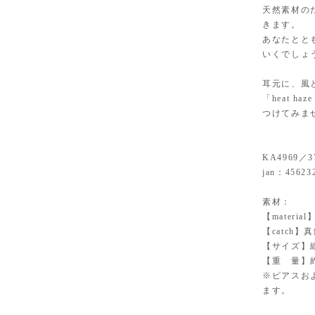
天然素材の
きます。
あなたとと
いくでしょ
耳元に、風
「heat 
つけてみま
KA4969／3
jan：45623
素材：
【materi
【catch
【サイズ】縦
【重 量】約
※ピアスお
ます。