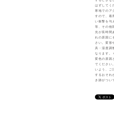
するときな
はずしてく
寒地でのア
すので、着
い衝撃を与
等、その他
光が長時間
れの原因に
さい。変形
具・湿度調
なります。
変色の原因
でください
いよう、ご
するおそれ
き跡がつい