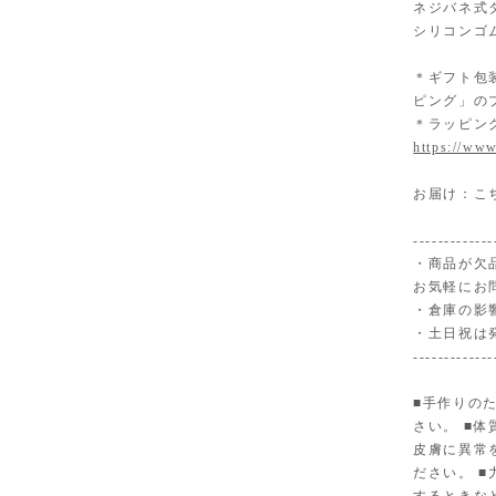
ネジバネ式
シリコンゴ
＊ギフト包
ピング」の
＊ラッピン
https://www
お届け：こ
-------------
・商品が欠
お気軽にお
・倉庫の影
・土日祝は
-------------
■手作りの
さい。 ■
皮膚に異常
ださい。 