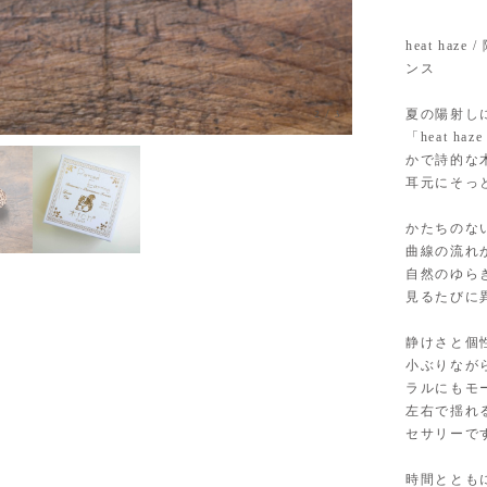
heat haz
ンス
夏の陽射し
2
/
3
「heat 
かで詩的な
耳元にそっ
かたちのな
曲線の流れ
自然のゆら
見るたびに
静けさと個
小ぶりなが
ラルにもモ
左右で揺れ
セサリーで
時間ととも