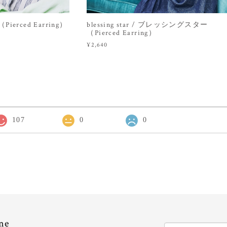
ierced Earring）
blessing star / ブレッシングスター
（Pierced Earring）
¥2,640
107
0
0
ne