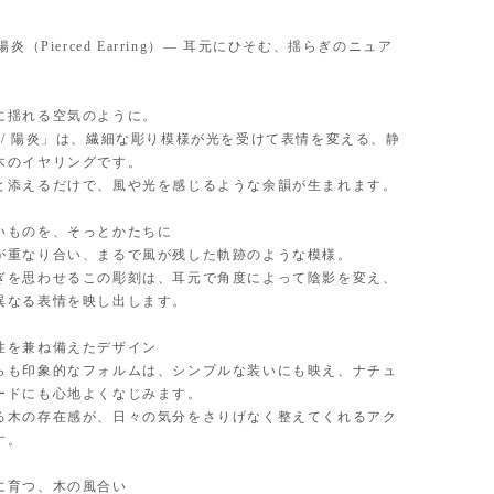
e / 陽炎（Pierced Earring）— 耳元にひそむ、揺らぎのニュア
に揺れる空気のように。
haze / 陽炎」は、繊細な彫り模様が光を受けて表情を変える、静
木のイヤリングです。
と添えるだけで、風や光を感じるような余韻が生まれます。
いものを、そっとかたちに
が重なり合い、まるで風が残した軌跡のような模様。
ぎを思わせるこの彫刻は、耳元で角度によって陰影を変え、
異なる表情を映し出します。
性を兼ね備えたデザイン
らも印象的なフォルムは、シンプルな装いにも映え、ナチュ
ードにも心地よくなじみます。
る木の存在感が、日々の気分をさりげなく整えてくれるアク
す。
に育つ、木の風合い