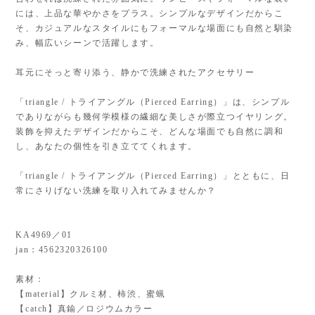
には、上品な華やかさをプラス。シンプルなデザインだからこ
そ、カジュアルなスタイルにもフォーマルな場面にも自然と馴染
み、幅広いシーンで活躍します。
耳元にそっと寄り添う、静かで洗練されたアクセサリー
「triangle / トライアングル（Pierced Earring）」は、シンプル
でありながらも幾何学模様の繊細な美しさが際立つイヤリング。
装飾を抑えたデザインだからこそ、どんな場面でも自然に調和
し、あなたの個性を引き立ててくれます。
「triangle / トライアングル（Pierced Earring）」とともに、日
常にさりげない洗練を取り入れてみませんか？
KA4969／01
jan：4562320326100
素材：
【material】クルミ材、柿渋、蜜蝋
【catch】真鍮／ロジウムカラー