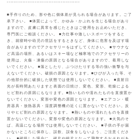
------------------------------------------
■手作りのため、形や色に個体差が見られる場合があります。ご了
承下さい。 ■体質によって、かゆみ・かぶれを生じる場合があり
ますので、皮膚に異常を感じたときはご使用をお止めいただき、
専門医にご相談ください。 ■力仕事や激しいスポーツをすると
き、就寝時や幼児の世話をするときなど、身体に危害を及ぼす場
合がありますのでアクセサリーをはずしてください。 ■サウナな
ど高温の場所、あるいはスキー場など極寒地でのアクセサリーの
使用は、火傷・凍傷の原因となる場合がありますので、着用しな
いでください。 ■落としたり、ぶつけたりする等の強い衝撃を与
えないでください。破損の原因となります。■ひびが入った等、そ
の他部分的に破損した状態では使用しないでください。 ■直射日
光が長時間あたりますと表面の日焼け、変色、変形、乾燥による
ヒビ割れの原因にもなります。■熱いものや濡れたものを直接置か
ないでください。変形や変色の原因となります。 ■エアコン・暖
房器具・放熱器具・湿度調整機の近くに置かないでください。反
りやヒビ割れの原因となります。 ■熱いものや濡れたものを直接
置かないでください。変形や変色の原因となります。 ■火気のそ
ば、高温になる場所では使用しないでください。 ■子供の手が届
かないところに保存し、誤飲、誤食をしないよう、ご注意くださ
い。 ■破損した場合に、破片や細片となって飛散するおそれがあ