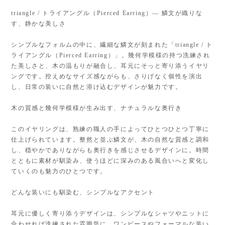
triangle / トライアングル（Pierced Earring）— 鱗文が織りな
す、静かな美しさ
シンプルなフォルムの中に、繊細な鱗文が刻まれた「triangle / ト
ライアングル（Pierced Earring）」。幾何学模様の持つ洗練され
た美しさと、木の温もりが融合し、耳元にそっと寄り添うイヤリ
ングです。控えめなサイズ感ながらも、さりげなく個性を演出
し、日常の装いに自然と溶け込むデザインが魅力です。
木の質感と幾何学模様が生み出す、ナチュラルな奥行き
このイヤリングは、熟練の職人の手によってひとつひとつ丁寧に
仕上げられています。整然と並ぶ鱗文が、木の自然な質感と調和
し、穏やかでありながらも奥行きを感じさせるデザインに。時間
とともに素材が馴染み、使うほどに深みのある風合いへと変化し
ていくのも魅力のひとつです。
どんな装いにも馴染む、シンプルなアクセント
耳元に優しく寄り添うデザインは、シンプルなシャツやニットに
合わせれば洗練された雰囲気に。ワンピースやフォーマルな装い