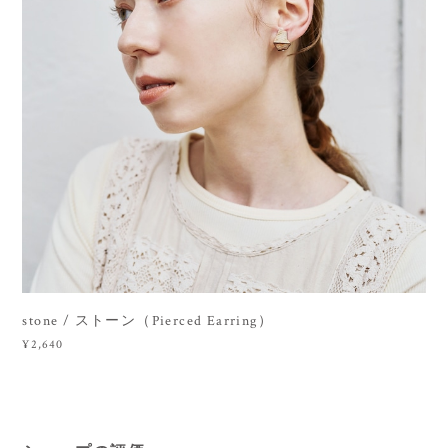
stone / ストーン（Pierced Earring）
¥2,640