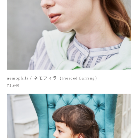
nemophila / ネモフィラ（Pierced Earring）
¥2,640