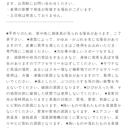
ます。お気軽にお問い合わせください。
・倉庫の影響で発送が前後する場合がございます。
・土日祝は発送しておりません。
------------------------------------------
■手作りのため、形や色に個体差が見られる場合があります。ご了
承下さい。 ■体質によって、かゆみ・かぶれを生じる場合があり
ますので、皮膚に異常を感じたときはご使用をお止めいただき、
専門医にご相談ください。 ■力仕事や激しいスポーツをすると
き、就寝時や幼児の世話をするときなど、身体に危害を及ぼす場
合がありますのでアクセサリーをはずしてください。 ■サウナな
ど高温の場所、あるいはスキー場など極寒地でのアクセサリーの
使用は、火傷・凍傷の原因となる場合がありますので、着用しな
いでください。 ■落としたり、ぶつけたりする等の強い衝撃を与
えないでください。破損の原因となります。■ひびが入った等、そ
の他部分的に破損した状態では使用しないでください。 ■直射日
光が長時間あたりますと表面の日焼け、変色、変形、乾燥による
ヒビ割れの原因にもなります。■熱いものや濡れたものを直接置か
ないでください。変形や変色の原因となります。 ■エアコン・暖
房器具・放熱器具・湿度調整機の近くに置かないでください。反
りやヒビ割れの原因となります。 ■熱いものや濡れたものを直接