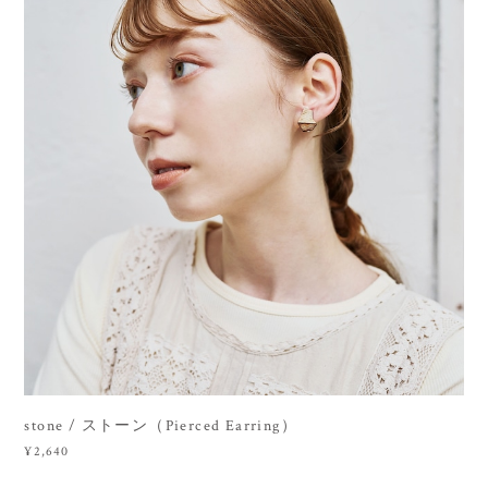
stone / ストーン（Pierced Earring）
¥2,640