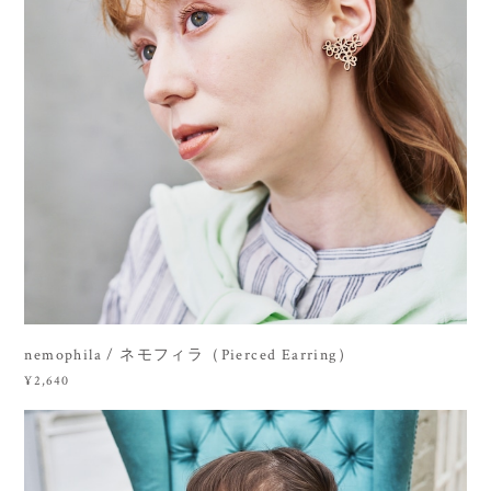
nemophila / ネモフィラ（Pierced Earring）
¥2,640