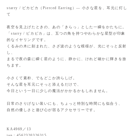
starry / ピカピカ（Pierced Earring）— 小さな星を、耳元に灯し
て
夜空を見上げたときの、あの「きらっ」とした一瞬をかたちに。
「starry / ピカピカ」は、五つの角を持つやわらかな星型が印象
的なイヤリングです。
くるみの木に刻まれた、さざ波のような模様が、光にそっと反射
し、
まるで夜の森に瞬く星のように、静かに、けれど確かに輝きを放
ちます。
小さくて素朴、でもどこか誇らしげ。
そんな星を耳元にそっと添えるだけで、
今日という一日に少しの魔法がかかるかもしれません。
日常のさりげない装いにも、ちょっと特別な時間にも似合う、
自然の優しさと遊び心が宿るアクセサリーです。
KA4969／13
jan：4562320326315