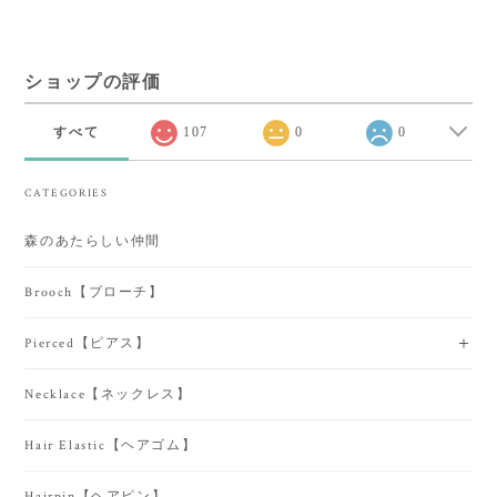
ショップの評価
すべて
107
0
0
CATEGORIES
森のあたらしい仲間
Brooch【ブローチ】
Pierced【ピアス】
Necklace【ネックレス】
Hair Elastic【ヘアゴム】
Hairpin【ヘアピン】