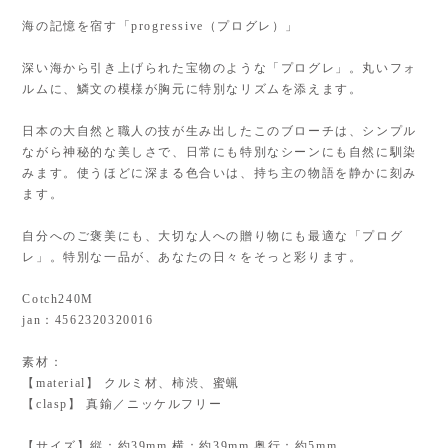
海の記憶を宿す「progressive（プログレ）」
深い海から引き上げられた宝物のような「プログレ」。丸いフォ
ルムに、鱗文の模様が胸元に特別なリズムを添えます。
日本の大自然と職人の技が生み出したこのブローチは、シンプル
ながら神秘的な美しさで、日常にも特別なシーンにも自然に馴染
みます。使うほどに深まる色合いは、持ち主の物語を静かに刻み
ます。
自分へのご褒美にも、大切な人への贈り物にも最適な「プログ
レ」。特別な一品が、あなたの日々をそっと彩ります。
Cotch240M
jan：4562320320016
素材：
【material】 クルミ材、柿渋、蜜蝋
【clasp】 真鍮／ニッケルフリー
【サイズ】縦：約39mm 横：約39mm 奥行：約5mm