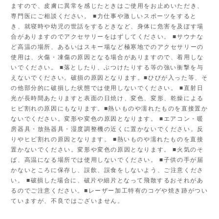
ますので、皮膚に異常を感じたときはご使用をお止めいただき、
専門医にご相談ください。 ■力仕事や激しいスポーツをすると
き、就寝時や幼児の世話をするときなど、身体に危害を及ぼす場
合がありますのでアクセサリーをはずしてください。 ■サウナな
ど高温の場所、あるいはスキー場など極寒地でのアクセサリーの
使用は、火傷・凍傷の原因となる場合がありますので、着用しな
いでください。 ■落としたり、ぶつけたりする等の強い衝撃を与
えないでください。破損の原因となります。■ひびが入った等、そ
の他部分的に破損した状態では使用しないでください。 ■直射日
光が長時間あたりますと表面の日焼け、変色、変形、乾燥による
ヒビ割れの原因にもなります。■熱いものや濡れたものを直接置か
ないでください。変形や変色の原因となります。 ■エアコン・暖
房器具・放熱器具・湿度調整機の近くに置かないでください。反
りやヒビ割れの原因となります。 ■熱いものや濡れたものを直接
置かないでください。変形や変色の原因となります。 ■火気のそ
ば、高温になる場所では使用しないでください。 ■子供の手が届
かないところに保存し、誤飲、誤食をしないよう、ご注意くださ
い。 ■破損した場合に、破片や細片となって飛散するおそれがあ
るのでご注意ください。■レーザー加工特有のコゲや焼き跡がつい
ていますが、不良ではございません。