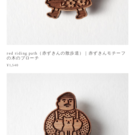
red riding path（赤ずきんの散歩道）｜赤ずきんモチーフ
の木のブローチ
¥1,540