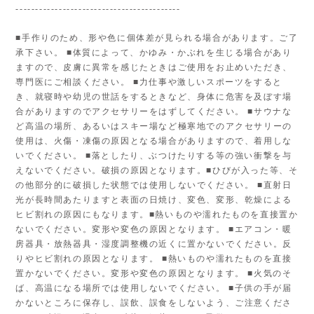
------------------------------------------
■手作りのため、形や色に個体差が見られる場合があります。ご了
承下さい。 ■体質によって、かゆみ・かぶれを生じる場合があり
ますので、皮膚に異常を感じたときはご使用をお止めいただき、
専門医にご相談ください。 ■力仕事や激しいスポーツをすると
き、就寝時や幼児の世話をするときなど、身体に危害を及ぼす場
合がありますのでアクセサリーをはずしてください。 ■サウナな
ど高温の場所、あるいはスキー場など極寒地でのアクセサリーの
使用は、火傷・凍傷の原因となる場合がありますので、着用しな
いでください。 ■落としたり、ぶつけたりする等の強い衝撃を与
えないでください。破損の原因となります。■ひびが入った等、そ
の他部分的に破損した状態では使用しないでください。 ■直射日
光が長時間あたりますと表面の日焼け、変色、変形、乾燥による
ヒビ割れの原因にもなります。■熱いものや濡れたものを直接置か
ないでください。変形や変色の原因となります。 ■エアコン・暖
房器具・放熱器具・湿度調整機の近くに置かないでください。反
りやヒビ割れの原因となります。 ■熱いものや濡れたものを直接
置かないでください。変形や変色の原因となります。 ■火気のそ
ば、高温になる場所では使用しないでください。 ■子供の手が届
かないところに保存し、誤飲、誤食をしないよう、ご注意くださ