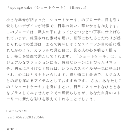
「sponge cake（ショートケーキ）（Brooch）」
小さな幸せが詰まった「ショートケーキ」のブローチ。目を引く
愛らしいデザインが特徴で、日常の装いに華やかさを加えます。
このブローチは、職人の手によってひとつひとつ丁寧に仕上げら
れています。厳選された素材を用い、細部にわたるこだわりが感
じられるその造形は、まるで美味しそうなスイーツが目の前に現
れたかのよう。カラフルな見た目は、見る人の心を明るく照ら
し、毎日を笑顔で満たしてくれます。 「ショートケーキ」は、カ
ジュアルなファッションにも、特別なシーンにもぴったりマッ
チ。胸元にさりげなく飾れば、いつものスタイルが一気に格上げ
され、心にゆとりをもたらします。贈り物にも最適で、大切な人
との絆を深めるアイテムとしておすすめです。 さあ、あなたもこ
の「ショートケーキ」を身にまとい、日常にスイートなひととき
をプラスしてみませんか？その可愛らしさが、あなた自身のスト
ーリーに新たな彩りを添えてくれることでしょう。
Cotch255M
jan：4562320320566
素材：