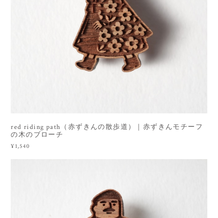
red riding path（赤ずきんの散歩道）｜赤ずきんモチーフ
の木のブローチ
¥1,540