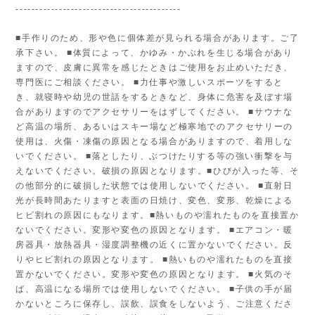
------------------------------------------
■手作りのため、形や色に個体差が見られる場合があります。ご了
承下さい。 ■体質によって、かゆみ・かぶれを生じる場合があり
ますので、皮膚に異常を感じたときはご使用をお止めいただき、
専門医にご相談ください。 ■力仕事や激しいスポーツをすると
き、就寝時や幼児の世話をするときなど、身体に危害を及ぼす場
合がありますのでアクセサリーをはずしてください。 ■サウナな
ど高温の場所、あるいはスキー場など極寒地でのアクセサリーの
使用は、火傷・凍傷の原因となる場合がありますので、着用しな
いでください。 ■落としたり、ぶつけたりする等の強い衝撃を与
えないでください。破損の原因となります。■ひびが入った等、そ
の他部分的に破損した状態では使用しないでください。 ■直射日
光が長時間あたりますと表面の日焼け、変色、変形、乾燥による
ヒビ割れの原因にもなります。■熱いものや濡れたものを直接置か
ないでください。変形や変色の原因となります。 ■エアコン・暖
房器具・放熱器具・湿度調整機の近くに置かないでください。反
りやヒビ割れの原因となります。 ■熱いものや濡れたものを直接
置かないでください。変形や変色の原因となります。 ■火気のそ
ば、高温になる場所では使用しないでください。 ■子供の手が届
かないところに保存し、誤飲、誤食をしないよう、ご注意くださ