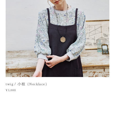
twig / 小枝（Necklace）
¥3,080