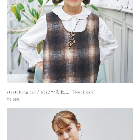
stretching cat / のび〜るねこ（Necklace）
¥3,080