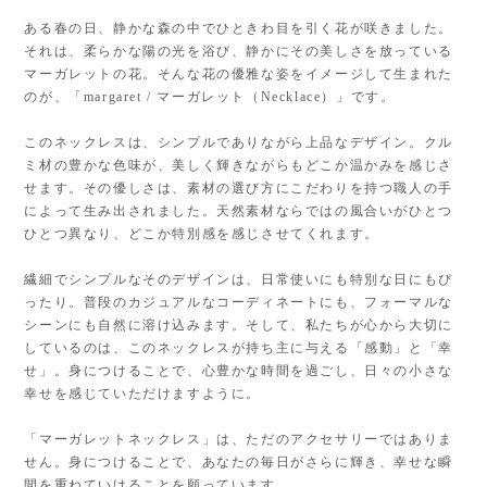
ある春の日、静かな森の中でひときわ目を引く花が咲きました。
それは、柔らかな陽の光を浴び、静かにその美しさを放っている
マーガレットの花。そんな花の優雅な姿をイメージして生まれた
のが、「margaret / マーガレット（Necklace）」です。
このネックレスは、シンプルでありながら上品なデザイン。クル
ミ材の豊かな色味が、美しく輝きながらもどこか温かみを感じさ
せます。その優しさは、素材の選び方にこだわりを持つ職人の手
によって生み出されました。天然素材ならではの風合いがひとつ
ひとつ異なり、どこか特別感を感じさせてくれます。
繊細でシンプルなそのデザインは、日常使いにも特別な日にもぴ
ったり。普段のカジュアルなコーディネートにも、フォーマルな
シーンにも自然に溶け込みます。そして、私たちが心から大切に
しているのは、このネックレスが持ち主に与える「感動」と「幸
せ」。身につけることで、心豊かな時間を過ごし、日々の小さな
幸せを感じていただけますように。
「マーガレットネックレス」は、ただのアクセサリーではありま
せん。身につけることで、あなたの毎日がさらに輝き、幸せな瞬
間を重ねていけることを願っています。