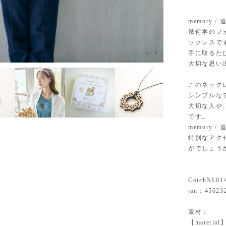
memory /
幾何学のフ
ックレスで
手に取るた
3
/
8
大切な思い
このネック
シンプルな
大切な人や
です。
memory 
特別なアク
がでしょう
CotchNL01
jan：45623
素材：
【mater