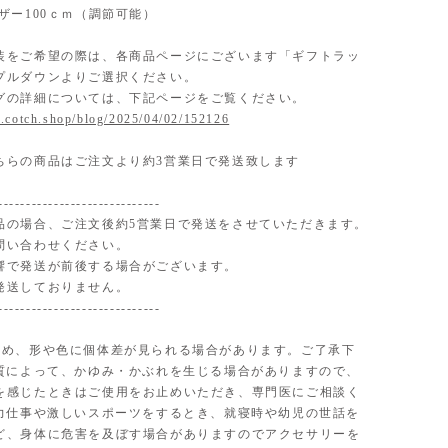
ザー100ｃｍ（調節可能）
装をご希望の際は、各商品ページにございます「ギフトラッ
プルダウンよりご選択ください。
グの詳細については、下記ページをご覧ください。
.cotch.shop/blog/2025/04/02/152126
ちらの商品はご注文より約3営業日で発送致します
-----------------------------
品の場合、ご注文後約5営業日で発送をさせていただきます。
問い合わせください。
響で発送が前後する場合がございます。
発送しておりません。
-----------------------------
ため、形や色に個体差が見られる場合があります。ご了承下
体質によって、かゆみ・かぶれを生じる場合がありますので、
を感じたときはご使用をお止めいただき、専門医にご相談く
■力仕事や激しいスポーツをするとき、就寝時や幼児の世話を
ど、身体に危害を及ぼす場合がありますのでアクセサリーを