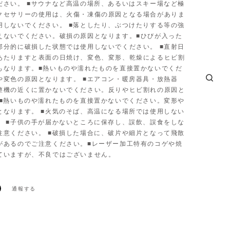
ださい。 ■サウナなど高温の場所、あるいはスキー場など極
クセサリーの使用は、火傷・凍傷の原因となる場合がありま
用しないでください。 ■落としたり、ぶつけたりする等の強
えないでください。破損の原因となります。■ひびが入った
部分的に破損した状態では使用しないでください。 ■直射日
あたりますと表面の日焼け、変色、変形、乾燥によるヒビ割
もなります。■熱いものや濡れたものを直接置かないでくだ
や変色の原因となります。 ■エアコン・暖房器具・放熱器
整機の近くに置かないでください。反りやヒビ割れの原因と
 ■熱いものや濡れたものを直接置かないでください。変形や
となります。 ■火気のそば、高温になる場所では使用しない
。 ■子供の手が届かないところに保存し、誤飲、誤食をしな
注意ください。 ■破損した場合に、破片や細片となって飛散
があるのでご注意ください。■レーザー加工特有のコゲや焼
ていますが、不良ではございません。
通報する