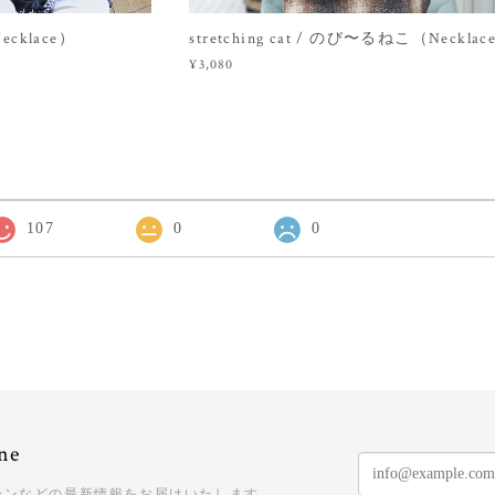
ecklace）
stretching cat / のび〜るねこ（Necklac
¥3,080
107
0
0
ne
ーンなどの最新情報をお届けいたします。