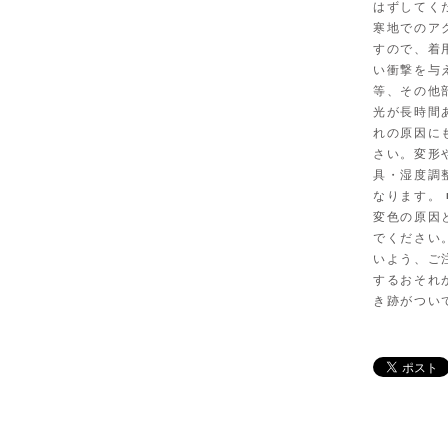
はずしてく
寒地でのア
すので、着
い衝撃を与
等、その他
光が長時間
れの原因に
さい。変形
具・湿度調
なります。
変色の原因
でください
いよう、ご
するおそれ
き跡がつい