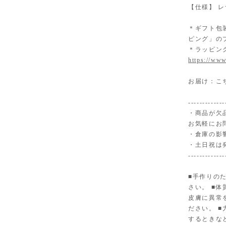
【仕様】 レ
＊ギフト包
ピング」の
＊ラッピン
https://www
お届け：こ
-------------
・商品が欠
お気軽にお
・倉庫の影
・土日祝は
-------------
■手作りの
さい。 ■
皮膚に異常
ださい。 
するときな