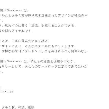
 追憶（Necklace）は、
ォルムとクルミ材が織り成す洗練されたデザインが特徴のネ
す。
び、思わず心に響く「追憶」を感じることができる、
出を刻むアイテムです。
レスは、丁寧に選んだクルミ材と
デザインにより、どんなスタイルにもマッチします。
、大切な記念日にプレゼントしても喜ばれること間違いなし
/ 追憶（Necklace）は、私たちの過去と現在をつなぐ、
セサリーとして、あなたのワードローブに加えてみてはいか
か。
4
20321105
ial】 クルミ材、柿渋、蜜蝋