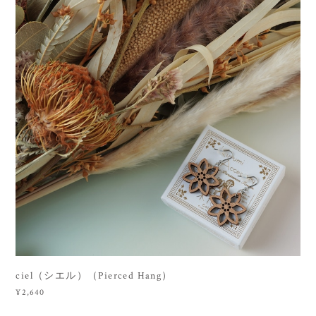
ciel（シエル）（Pierced Hang）
¥2,640