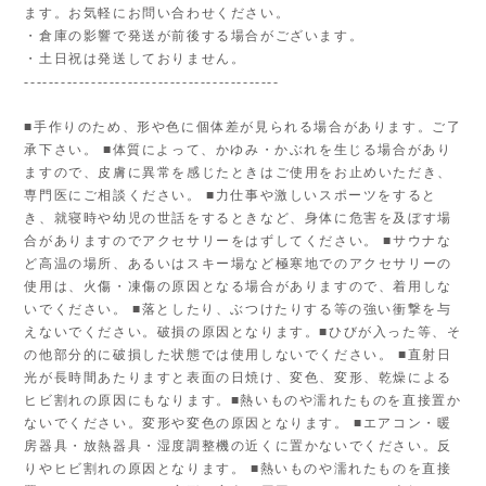
ます。お気軽にお問い合わせください。
・倉庫の影響で発送が前後する場合がございます。
・土日祝は発送しておりません。
------------------------------------------
■手作りのため、形や色に個体差が見られる場合があります。ご了
承下さい。 ■体質によって、かゆみ・かぶれを生じる場合があり
ますので、皮膚に異常を感じたときはご使用をお止めいただき、
専門医にご相談ください。 ■力仕事や激しいスポーツをすると
き、就寝時や幼児の世話をするときなど、身体に危害を及ぼす場
合がありますのでアクセサリーをはずしてください。 ■サウナな
ど高温の場所、あるいはスキー場など極寒地でのアクセサリーの
使用は、火傷・凍傷の原因となる場合がありますので、着用しな
いでください。 ■落としたり、ぶつけたりする等の強い衝撃を与
えないでください。破損の原因となります。■ひびが入った等、そ
の他部分的に破損した状態では使用しないでください。 ■直射日
光が長時間あたりますと表面の日焼け、変色、変形、乾燥による
ヒビ割れの原因にもなります。■熱いものや濡れたものを直接置か
ないでください。変形や変色の原因となります。 ■エアコン・暖
房器具・放熱器具・湿度調整機の近くに置かないでください。反
りやヒビ割れの原因となります。 ■熱いものや濡れたものを直接