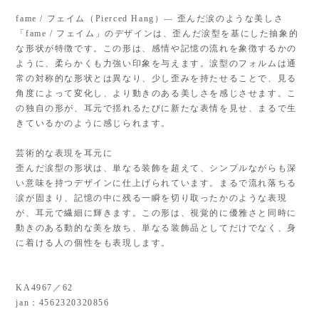
fame / フェイム（Pierced Hang）— 歪んだ涙のような美しさ
「fame / フェイム」のデザインは、歪んだ涙型を基にした抽象的
な形状が特徴です。この形は、感情や記憶の流れを象徴するかの
ように、柔らかくも力強い印象を与えます。涙型のフォルムは通
常の対称的な形状とは異なり、少し歪みを持たせることで、見る
角度によって変化し、より動きのある美しさを感じさせます。こ
の独自の形が、耳元で揺れるたびに新たな表情を見せ、まるで生
きているかのように感じられます。
芸術的な表現を耳元に
歪んだ涙型の形状は、単なる装飾を超えて、シンプルながらも深
い意味を持つデザインに仕上げられています。まるで流れ落ちる
涙が固まり、記憶の中に残る一瞬を切り取ったかのような表現
が、耳元で繊細に輝きます。この形は、視覚的に優雅さと同時に
動きのある動的な美を放ち、単なる装飾品としてだけでなく、身
に着ける人の個性をも表現します。
KA4967／62
jan：4562320320856