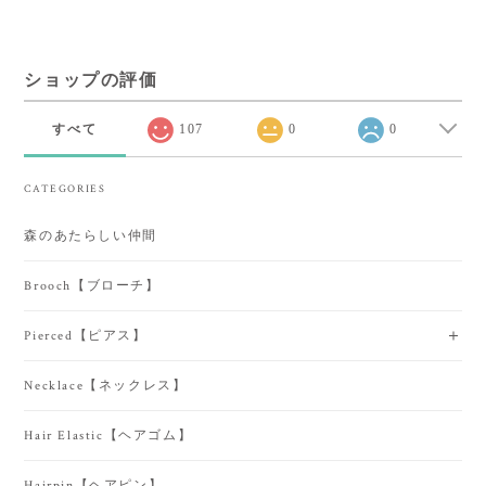
ショップの評価
すべて
107
0
0
CATEGORIES
森のあたらしい仲間
Brooch【ブローチ】
Pierced【ピアス】
Necklace【ネックレス】
Hair Elastic【ヘアゴム】
Hairpin【ヘアピン】