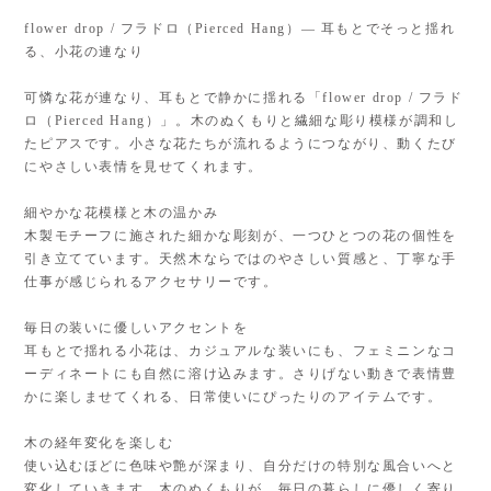
flower drop / フラドロ（Pierced Hang）— 耳もとでそっと揺れ
る、小花の連なり
可憐な花が連なり、耳もとで静かに揺れる「flower drop / フラド
ロ（Pierced Hang）」。木のぬくもりと繊細な彫り模様が調和し
たピアスです。小さな花たちが流れるようにつながり、動くたび
にやさしい表情を見せてくれます。
細やかな花模様と木の温かみ
木製モチーフに施された細かな彫刻が、一つひとつの花の個性を
引き立てています。天然木ならではのやさしい質感と、丁寧な手
仕事が感じられるアクセサリーです。
毎日の装いに優しいアクセントを
耳もとで揺れる小花は、カジュアルな装いにも、フェミニンなコ
ーディネートにも自然に溶け込みます。さりげない動きで表情豊
かに楽しませてくれる、日常使いにぴったりのアイテムです。
木の経年変化を楽しむ
使い込むほどに色味や艶が深まり、自分だけの特別な風合いへと
変化していきます。木のぬくもりが、毎日の暮らしに優しく寄り