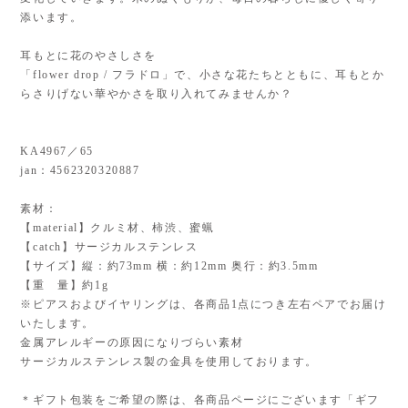
添います。
耳もとに花のやさしさを
「flower drop / フラドロ」で、小さな花たちとともに、耳もとか
らさりげない華やかさを取り入れてみませんか？
KA4967／65
jan：4562320320887
素材：
【material】クルミ材、柿渋、蜜蝋
【catch】サージカルステンレス
【サイズ】縦：約73mm 横：約12mm 奥行：約3.5mm
【重 量】約1g
※ピアスおよびイヤリングは、各商品1点につき左右ペアでお届け
いたします。
金属アレルギーの原因になりづらい素材
サージカルステンレス製の金具を使用しております。
＊ギフト包装をご希望の際は、各商品ページにございます「ギフ