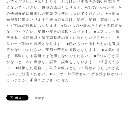
いでください。 ■落としたり、ぶつけたりする等の強い衝撃を与
えないでください。破損の原因となります。■ひびが入った等、そ
の他部分的に破損した状態では使用しないでください。 ■直射日
光が長時間あたりますと表面の日焼け、変色、変形、乾燥による
ヒビ割れの原因にもなります。■熱いものや濡れたものを直接置か
ないでください。変形や変色の原因となります。 ■エアコン・暖
房器具・放熱器具・湿度調整機の近くに置かないでください。反
りやヒビ割れの原因となります。 ■熱いものや濡れたものを直接
置かないでください。変形や変色の原因となります。 ■火気のそ
ば、高温になる場所では使用しないでください。 ■子供の手が届
かないところに保存し、誤飲、誤食をしないよう、ご注意くださ
い。 ■破損した場合に、破片や細片となって飛散するおそれがあ
るのでご注意ください。■レーザー加工特有のコゲや焼き跡がつい
ていますが、不良ではございません。
通報する