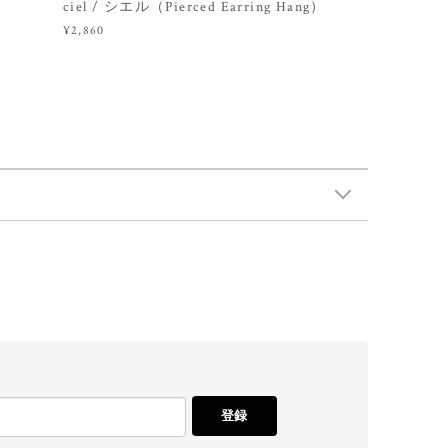
ciel / シエル（Pierced Earring Hang）
¥2,860
登録