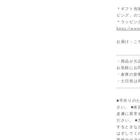
＊ギフト包
ピング」の
＊ラッピン
https://www
お届け：こ
-------------
・商品が欠
お気軽にお
・倉庫の影
・土日祝は
-------------
■手作りの
さい。 ■
皮膚に異常
ださい。 
するときな
はずしてく