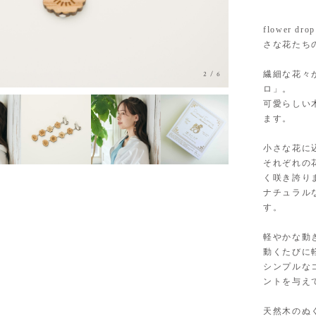
flower d
さな花たち
繊細な花々が
3
/
6
ロ」。
可愛らしい
ます。
小さな花に
それぞれの
く咲き誇り
ナチュラル
す。
軽やかな動
動くたびに
シンプルな
ントを与え
天然木のぬ