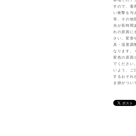
寒地でのア
すので、着
い衝撃を与
等、その他
光が長時間
れの原因に
さい。変形
具・湿度調
なります。
変色の原因
でください
いよう、ご
するおそれ
き跡がつい