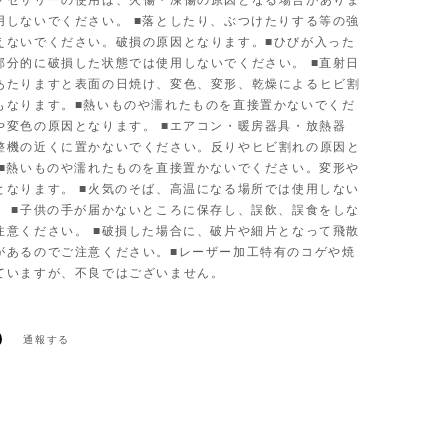
クセサリーの使用は、火傷・凍傷の原因となる場合がありま
用しないでください。 ■落としたり、ぶつけたりする等の強
えないでください。破損の原因となります。■ひびが入った
部分的に破損した状態では使用しないでください。 ■直射日
あたりますと表面の日焼け、変色、変形、乾燥によるヒビ割
もなります。■熱いものや濡れたものを直接置かないでくだ
や変色の原因となります。 ■エアコン・暖房器具・放熱器
整機の近くに置かないでください。反りやヒビ割れの原因と
 ■熱いものや濡れたものを直接置かないでください。変形や
となります。 ■火気のそば、高温になる場所では使用しない
。 ■子供の手が届かないところに保存し、誤飲、誤食をしな
注意ください。 ■破損した場合に、破片や細片となって飛散
があるのでご注意ください。■レーザー加工特有のコゲや焼
ていますが、不良ではございません。
通報する