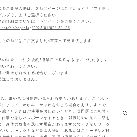
装をご希望の際は、各商品ページにございます「ギフトラッ
プルダウンよりご選択ください。
グの詳細については、下記ページをご覧ください。
.cotch.shop/blog/2025/04/02/152126
ちらの商品はご注文より約3営業日で発送致します
-----------------------------
品の場合、ご注文後約5営業日で発送をさせていただきます。
問い合わせください。
響で発送が前後する場合がございます。
発送しておりません。
-----------------------------
ため、形や色に個体差が見られる場合があります。ご了承下
体質によって、かゆみ・かぶれを生じる場合がありますので、
を感じたときはご使用をお止めいただき、専門医にご相談く
■力仕事や激しいスポーツをするとき、就寝時や幼児の世話を
ど、身体に危害を及ぼす場合がありますのでアクセサリーを
ださい。 ■サウナなど高温の場所、あるいはスキー場など極