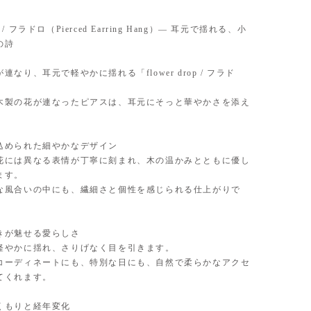
rop / フラドロ（Pierced Earring Hang）— 耳元で揺れる、小
の詩
連なり、耳元で軽やかに揺れる「flower drop / フラド
木製の花が連なったピアスは、耳元にそっと華やかさを添え
込められた細やかなデザイン
花には異なる表情が丁寧に刻まれ、木の温かみとともに優し
ます。
な風合いの中にも、繊細さと個性を感じられる仕上がりで
きが魅せる愛らしさ
軽やかに揺れ、さりげなく目を引きます。
コーディネートにも、特別な日にも、自然で柔らかなアクセ
てくれます。
くもりと経年変化