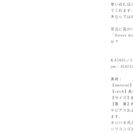
使い込むほ
てくれます
木ならでは
耳元に花の
「flowe
か？
KA5001／3
jan：45623
素材：
【materi
【catch
【サイズ】縦
【重 量】約
※ピアスお
ます。
ネジバネ式
シリコンゴ