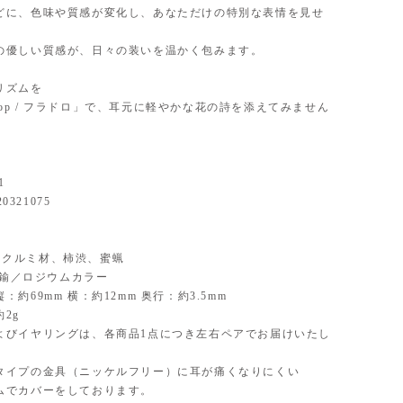
どに、色味や質感が変化し、あなただけの特別な表情を見せ
。
の優しい質感が、日々の装いを温かく包みます。
リズムを
r drop / フラドロ」で、耳元に軽やかな花の詩を添えてみません
1
20321075
al】クルミ材、柿渋、蜜蝋
】真鍮／ロジウムカラー
：約69mm 横：約12mm 奥行：約3.5mm
2g
よびイヤリングは、各商品1点につき左右ペアでお届けいたし
タイプの金具（ニッケルフリー）に耳が痛くなりにくい
ムでカバーをしております。